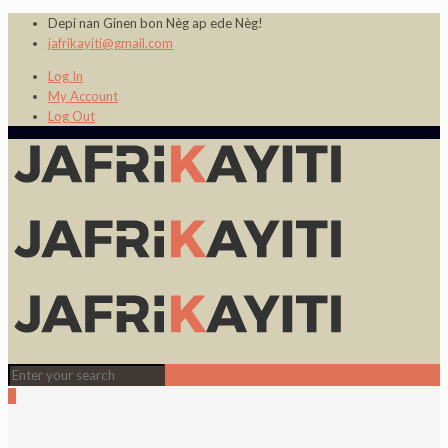
Depi nan Ginen bon Nèg ap ede Nèg!
jafrikayiti@gmail.com
Log In
My Account
Log Out
0