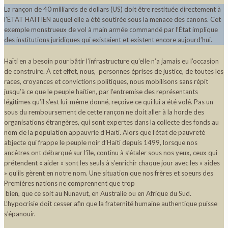
La rançon de 40 milliards de dollars (US) doit être restituée directement à
l’ÉTAT HAÏTIEN auquel elle a été soutirée sous la menace des canons. Cet
exemple monstrueux de vol à main armée commandé par l’État implique
des institutions juridiques qui existaient et existent encore aujourd’hui.
Haïti en a besoin pour bâtir l’infrastructure qu’elle n’a jamais eu l’occasion
de construire. À cet effet, nous, personnes éprises de justice, de toutes les
races, croyances et convictions politiques, nous mobilisons sans répit
jusqu’à ce que le peuple haïtien, par l’entremise des représentants
légitimes qu’il s’est lui-même donné, reçoive ce qui lui a été volé. Pas un
sous du remboursement de cette rançon ne doit aller à la horde des
organisations étrangères, qui sont expertes dans la collecte des fonds au
nom de la population appauvrie d’Haïti. Alors que l’état de pauvreté
abjecte qui frappe le peuple noir d’Haïti depuis 1499, lorsque nos
ancêtres ont débarqué sur l’île, continu à s’étaler sous nos yeux, ceux qui
prétendent « aider » sont les seuls à s’enrichir chaque jour avec les « aides
» qu’ils gèrent en notre nom. Une situation que nos frères et soeurs des
Premières nations ne comprennent que trop
bien, que ce soit au Nunavut, en Australie ou en Afrique du Sud.
L’hypocrisie doit cesser afin que la fraternité humaine authentique puisse
s’épanouir.