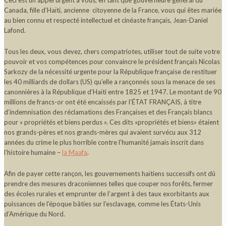
Canada, fille d’Haïti, ancienne citoyenne de la France, vous qui êtes mariée
au bien connu et respecté intellectuel et cinéaste français, Jean-Daniel
Lafond.
Tous les deux, vous devez, chers compatriotes, utiliser tout de suite votre
pouvoir et vos compétences pour convaincre le président français Nicolas
Sarkozy de la nécessité urgente pour la République française de restituer
les 40 milliards de dollars (US) qu’elle a rançonnés sous la menace de ses
canonnières à la République d’Haïti entre 1825 et 1947. Le montant de 90
millions de francs-or ont été encaissés par l’ÉTAT FRANÇAIS, à titre
d’indemnisation des réclamations des Françaises et des Français blancs
pour « propriétés et biens perdus ». Ces dits «propriétés et biens» étaient
nos grands-pères et nos grands-mères qui avaient survécu aux 312
années du crime le plus horrible contre l’humanité jamais inscrit dans
l’histoire humaine –
la Maafa
.
Afin de payer cette rançon, les gouvernements haïtiens successifs ont dû
prendre des mesures draconiennes telles que couper nos forêts, fermer
des écoles rurales et emprunter de l’argent à des taux exorbitants aux
puissances de l’époque bâties sur l’esclavage, comme les États-Unis
d’Amérique du Nord.