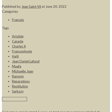
Published by
Jean Saint-Vil
at
June 20, 2022
Categories
Francais
Tags
Aristide
Canada
Charles X
Francophonie
Haiti
Jean Daniel Lafond
Maafa
Michaelle Jean
Ransom
Reparations
Restitution
Sarkozy
Ceci est un appel urgent à vous, en tant que gouverneure général du