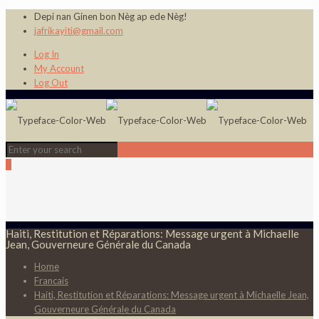
Depi nan Ginen bon Nèg ap ede Nèg!
jafrikayiti@gmail.com
Log In
My Account
Log Out
0
Haiti, Restitution et Réparations: Message urgent à Michaelle
Jean, Gouverneure Générale du Canada
Home
Francais
Haiti, Restitution et Réparations: Message urgent à Michaelle Jean,
Gouverneure Générale du Canada