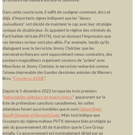
Dans cette courte note, il suffit de souligner comment, dors et
déjà, d’importants signes indiquent que les “
blancs
malveillants
” ont décidé de maintenir le cap avec leur stratégie
cynique du double jeux. Ils appuient le régime des criminels du
Parti haïtien tèt kale (PHTK), tout en donnant l’impression que
ces derniers ne leur sont plus alliés. Par exemple, tandis qu’ils
dialoguent avec le terroriste Jimmy Chérizier que les
mercenaires Kenyans sont supposément venus combattre, des
pasteurs magouilleurs organisent sessions de “prière” avec
Mme Ruto et Jimmy Chérizier, le terroriste recherché comme
l’oiseau imprenable des bandes dessinées animées de Warners
Bros, “
Coyote vs ACME
“.
Depuis le 5 décembre 2022 lorsque les trois premiers
“
redoutables seigneurs de guerre blancs
” apparurent sur la
liste de prétendues sanctions canadiennes, les suites
attendues furent aussi invisibles que le sont
Gilbert Bigio,
Sheriff Abdalah et Reynold Deeb
. Mais tout indique que
l’ossature du régime mafieux PHTK demeure bien protégée au
sein du gouvernement dit de transition que le Core Group
installa. Ce gouvernement est nominalement dirigé par un