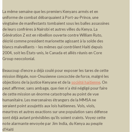
La même semaine que les premiers Kenyans armés et en
uniforme de combat débarquaient à Port-au-Prince, une
vingtaine de manifestants tombaient sous les balles assassines
de leurs confrères à Nairobi et autres villes du Kenya. La
Génération Z est en rébellion ouverte contre William Ruto,
décrié comme president marionette agissant à la solde des
blancs malveillants – les mêmes qui contrôlent Haiti depuis
2004, soit les États-unis, le Canada et alliés réunis en Core
Group neocolonial.
Beaucoup d’encre a déjà coulé pour exposer les tares de cette
mission illégale, non-Onusienne concoctée de force, malgré les
objections de la justice Kenyane et de la
société haïtienne
. On
peut affirmer, sans ambage, que rien n’a été négligé pour faire
de cette mission un énorme catastrophe au point de vue
humanitaire. Les mercenaires étrangers de la MMSA ne
seraient point assujettis aux lois haïtiennes. Vols, viols,
meurtres et autres exactions sur une population sans défense
sont déjà autant prévisibles qu’ils soient craints. Voyez cette
note alarmante envoyée par Jim India, du Kenya au peuple
d’Haiti