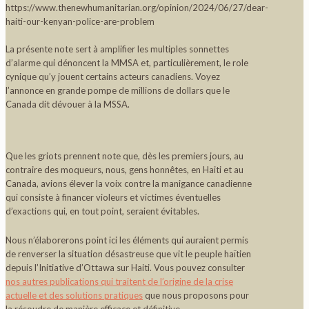
https://www.thenewhumanitarian.org/opinion/2024/06/27/dear-
haiti-our-kenyan-police-are-problem
La présente note sert à amplifier les multiples sonnettes
d’alarme qui dénoncent la MMSA et, particulièrement, le role
cynique qu’y jouent certains acteurs canadiens. Voyez
l’annonce en grande pompe de millions de dollars que le
Canada dit dévouer à la MSSA.
Que les griots prennent note que, dès les premiers jours, au
contraire des moqueurs, nous, gens honnêtes, en Haiti et au
Canada, avions élever la voix contre la manigance canadienne
qui consiste à financer violeurs et victimes éventuelles
d’exactions qui, en tout point, seraient évitables.
Nous n’élaborerons point ici les éléments qui auraient permis
de renverser la situation désastreuse que vit le peuple haïtien
depuis l’Initiative d’Ottawa sur Haiti. Vous pouvez consulter
nos autres publications qui traitent de l’origine de la crise
actuelle et des solutions pratiques
que nous proposons pour
la résoudre de manière efficace et définitive.