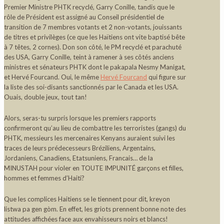
Premier Ministre PHTK recyclé, Garry Conille, tandis que le
rôle de Président est assigné au Conseil présidentiel de
transition de 7 membres votants et 2 non-votants, jouissants
de titres et privilèges (ce que les Haïtiens ont vite baptisé bête
à 7 têtes, 2 cornes). Don son côté, le PM recyclé et parachuté
des USA, Garry Conille, teint à ramener à ses côtés anciens
ministres et sénateurs PHTK dont le pakapala Nesmy Manigat,
et Hervé Fourcand. Oui, le même
Hervé Fourcand
qui figure sur
la liste des soi-disants sanctionnés par le Canada et les USA.
Ouais, double jeux, tout tan!
Alors, seras-tu surpris lorsque les premiers rapports
confirmeront qu’au lieu de combattre les terroristes (gangs) du
PHTK, messieurs les mercenaires Kenyans auraient suivi les
traces de leurs prédecesseurs Bréziliens, Argentains,
Jordaniens, Canadiens, Etatsuniens, Francais… de la
MINUSTAH pour violer en TOUTE IMPUNITÉ garçons et filles,
hommes et femmes d’Haiti?
Que les complices Haitiens se le tiennent pour dit, kreyon
listwa pa gen gòm. En effet, les griots prennent bonne note des
attitudes affichées face aux envahisseurs noirs et blancs!