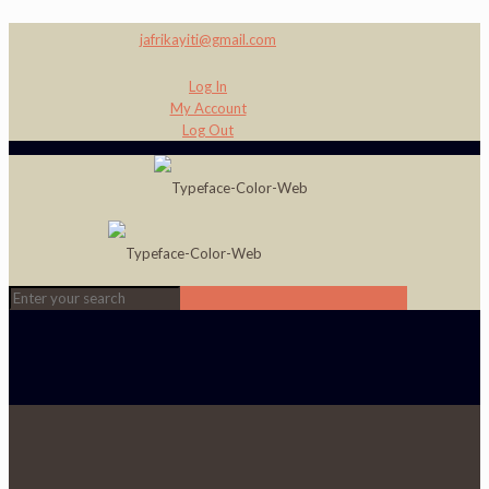
jafrikayiti@gmail.com
Log In
My Account
Log Out