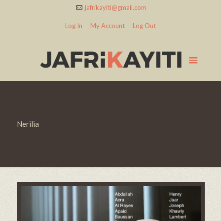
jafrikayiti@gmail.com
Log In
My Account
Log Out
Nerilia