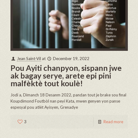
Jean Saint-Vil
at
December 19, 2022
Pou Ayiti chanpyon, sispann jwe
ak bagay serye, arete epi pini
malfèktè tout koulè!
Jodi a, Dimanch 18 Desanm 2022, pandan tout je brake sou final
Koupdimond Foutbòl nan peyi Kata, mwen genyen yon panse
espesyal pou atlèt Ayisyen, Grenadye
3
Read more