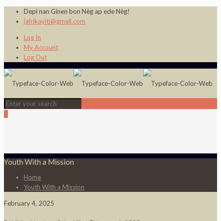
Depi nan Ginen bon Nèg ap ede Nèg!
jafrikayiti@gmail.com
Log In
My Account
Log Out
0
Youth With a Mission
Home
Youth With a Mission
February 4, 2025