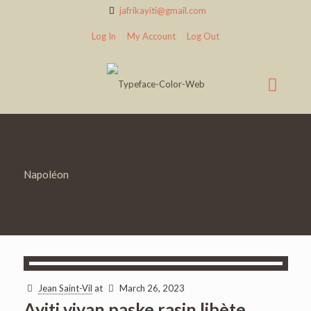
jafrikayiti@gmail.com
Log In
My Account
Log Out
Napoléon
Jean Saint-Vil
at
March 26, 2023
Ayiti vivan paske rasin libète