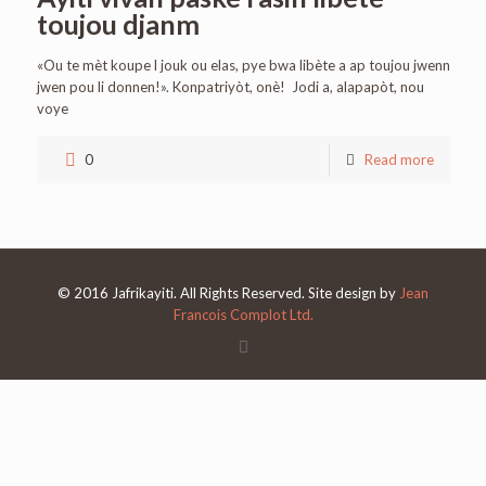
toujou djanm
«Ou te mèt koupe l jouk ou elas, pye bwa libète a ap toujou jwenn
jwen pou li donnen!». Konpatriyòt, onè! Jodi a, alapapòt, nou
voye
0
Read more
© 2016 Jafrikayiti. All Rights Reserved. Site design by
Jean
Francois Complot Ltd.