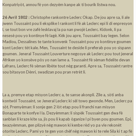
Konpatriyòt, annou fè yon dezyèm kanpe ak ti bourik listwa nou.
26 Avril 1802 :
Christophe rankontre Leclerc Okap. De jou apre sa, li ale
jwenn Toussaint pou li eksplike l rankont li fè ak Leclerc epi li di enpresyon
l, se tout bon vre zafè lesklavaj la pa nan pwojè Leclerc. Kidonk, li pa
nesesè pou yo kontinye fè lagè. Kèk jou apre, Toussaint bay legen. Selon
Madiou, Dessalines te tante konvenk Toussaint pou yo kontinye goumen
kont Leclerc tèt kale. Men, Toussaint te deside li preferab pou yo sispann
goumen. Jeneral Toussaint Louverture negosye ak Leclerc pou tout jeneral
Afriken yo konsève pòs yo nan lame a. Toussaint fè sèman fidelite devan
Lafrans, Leclerc fè sèman libète tout nèg garanti. Apre sa, Toussaint rantre
sou bitasyon Dènri, swadizan pou pran retrèt li.
La a, premye etap misyon Leclerc a, te sanse akonpli. Zile a, sòti anba
kontwòl Toussaint, se Jeneral Leclerc ki sèl towo gwonde. Men, Leclerc pa
sòt. Premyèman: li sonje gen 2 lòt etap pou li franchi nan misyon
Bonaparte te konfye l la. Dezyèmman: li sispèk Toussaint gen dwa fè
sanblan li kraze kite sa, jis pou li kapab òganize l pi byen pou goumen. Epi,
twazyèmman, gen plizyè nèg mawon ki kenbe rèd yo pa vle rekonèt
otorite Leclerc. Pami yo te gen yon chèf nèg mawon ki te rele Sila ki t ap fè