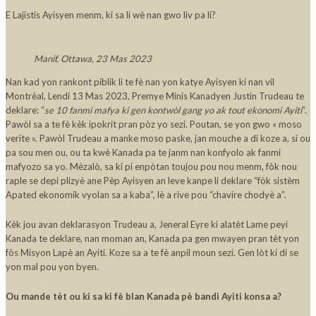
E Lajistis Ayisyen menm, ki sa li wè nan gwo liv pa li?
Manif, Ottawa, 23 Mas 2023
Nan kad yon rankont piblik li te fè nan yon katye Ayisyen ki nan vil
Montrèal, Lendi 13 Mas 2023, Premye Minis Kanadyen Justin Trudeau te
deklare: “
se 10 fanmi mafya ki gen kontwòl gang yo ak tout ekonomi Ayiti
“.
Pawòl sa a te fè kèk ipokrit pran pòz yo sezi. Poutan, se yon gwo « moso
verite ». Pawòl Trudeau a manke moso paske, jan mouche a di koze a, si ou
pa sou men ou, ou ta kwè Kanada pa te janm nan konfyolo ak fanmi
mafyozo sa yo. Mèzalò, sa ki pi enpòtan toujou pou nou menm, fòk nou
raple se depi plizyè ane Pèp Ayisyen an leve kanpe li deklare “fòk sistèm
Apated ekonomik vyolan sa a kaba”, lè a rive pou “chavire chodyè a”.
Kèk jou avan deklarasyon Trudeau a, Jeneral Eyre ki alatèt Lame peyi
Kanada te deklare, nan moman an, Kanada pa gen mwayen pran tèt yon
fòs Misyon Lapè an Ayiti. Koze sa a te fè anpil moun sezi. Gen lòt ki di se
yon mal pou yon byen.
Ou mande tèt ou ki sa ki fè blan Kanada pè bandi Ayiti konsa a?