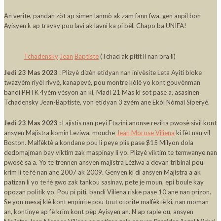
An verite, pandan zòt ap simen lanmò ak zam fann fwa, gen anpil bon
Ayisyen k ap travay pou lavi ak lavni ka pi bèl. Chapo ba UNIFA!
Tchadensky
Jean
Baptiste
(Tchad ak pitit li nan bra li)
Jedi 23 Mas 2023
: Plizyè dizèn etidyan nan inivèsite Leta Ayiti bloke
twazyèm riyèl rivyè, kanapevè, pou montre kòlè yo kont gouvènman
bandi PHTK 4yèm vèsyon an ki, Madi 21 Mas ki sot pase a, asasinen
Tchadensky Jean-Baptiste, yon etidyan 3 zyèm ane Ekòl Nòmal Siperyè.
Jedi 23 Mas 2023 :
Lajistis nan peyi Etazini anonse rezilta pwosè sivil kont
ansyen Majistra komin Leziwa, mouche
Jean Morose Viliena
ki fèt nan vil
Boston. Malfèktè a kondane pou li peye plis pase $15 Milyon dola
dedomajman bay viktim zak maspinay li yo. Plizyè viktim te temwanye nan
pwosè sa a. Yo te trennen ansyen majistra Lèziwa a devan tribinal pou
krim li te fè nan ane 2007 ak 2009. Genyen ki di ansyen Majistra a ak
patizan li yo te fè gwo zak tankou sasinay, pete je moun, epi boule kay
opozan politik yo. Pou pi piti, bandi Viliena riske pase 10 ane nan prizon.
Se yon mesaj klè kont enpinite pou tout otorite malfèktè ki, nan moman
an, kontinye ap fè krim kont pèp Ayisyen an. N ap raple ou, ansyen