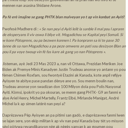
mennen nan asasina Shidane Arone.
Pa fè erè imajine se gang PHTK blan malveyan yo t ap vin konbat an Ayiti
!
Pwofesè Madhere di :
« Se nan peyi d Ayiti lelit la sanble li mal pou l aprann
de eksperyans li viv oswa li bliye vit. Mogadichou se Kapital peyi Somali. Si
w konn Pòtoprens, ou pa bezwen konnen l. Pa konprann sa ki te pase 30
lanne de sa nan Mogadichou a pa peze omwens an pati sou desizyon Blan an
pou li pa voye twoup vin fè fas kare ak gang yo nan Pòtoprens ».
Jisteman, ayè Jedi 23 Mas 2023 a, nan vil Ottawa, Prezidan Meriken Joe
Biden ak Premye Minis Kanadyen Justin Trudeau anonse yo antann yo pou
fèmen Chimen Roxfam, sou fwontyè Etazini ak Kanada, kote anpil refijye
Ayisyen te abitye pase pandan dènye ane yo. Sou menm boulin nan,
Trudeau anonse yon swadizan don 100 Milyon dola pou Polis Nasyonal
Ayiti. Kòmsi, ipokrit yo pa okouran, se menm gang PHTK- G9 an fanmi e
alye Ariel Henry, Michel Martelly, Frantz Elbé, Mirlande Manigat, André
Michel la k ap simen latèrè nan peyi a?
Daprèzavwa Pèp Ayisyen an pa pitimi san gadò, e daprèzavwa fanmi lwen
se lajan sere, yon ekip militan k ap viv nan peyi Kanada bay tèt yo misyon
sèvi pòtvwa revandikasyon nèg ak nègès vanyan k ap goumen pou