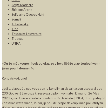
Serge Madhere
Shidane Arone
Solidarite Quebec Haiti
Somali
Tchadensky
Titid
Toussaint Louverture
Trudeau
UNIFA
«
Ou te mèt koupe l jouk ou elas, pye bwa libète a ap toujou jwenn
jwen pou li donnen!
».
Konpatriyòt, onè!
Jodi a, alapapòt, nou voye yon lo konpliman ak salitasyon espesyal pou
230 Gouvènè Lawouze ki resevwa diplòm yo maten Dimanch 26 Mas
2023 a, nan Université de la Fondation Dr. Aristide (UNIFA). Tout patriyòt
konsekan wete chapo, louvri jip pou di : respè ak konpliman pou etidyan,
dirijan, pwofesè, pèsonèl ak travayè nan tout depatman ki ede rèv diyite