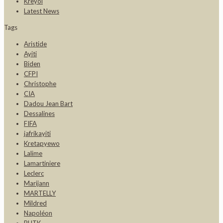
Kreyòl
Latest News
Tags
Aristide
Ayiti
Biden
CFPI
Christophe
CIA
Dadou Jean Bart
Dessalines
FIFA
jafrikayiti
Kretapyewo
Lalime
Lamartiniere
Leclerc
Marijann
MARTELLY
Mildred
Napoléon
PHTK