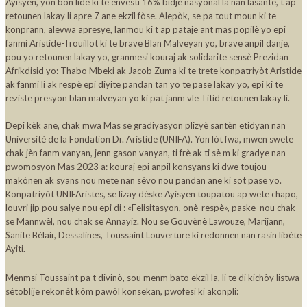
Ayisyen, yon bon lidè ki te envesti 16% bidjè nasyonal la nan lasante, t ap
retounen lakay li apre 7 ane ekzil fòse. Alepòk, se pa tout moun ki te
konprann, alevwa apresye, lanmou ki t ap pataje ant mas popilè yo epi
fanmi Aristide-Trouillot ki te brave Blan Malveyan yo, brave anpil danje,
pou yo retounen lakay yo, granmesi kouraj ak solidarite sensè Prezidan
Afrikdisid yo: Thabo Mbeki ak Jacob Zuma ki te trete konpatriyòt Aristide
ak fanmi li ak respè epi diyite pandan tan yo te pase lakay yo, epi ki te
reziste presyon blan malveyan yo ki pat janm vle Titid retounen lakay li.
Depi kèk ane, chak mwa Mas se gradiyasyon plizyè santèn etidyan nan
Université de la Fondation Dr. Aristide (UNIFA). Yon lòt fwa, mwen swete
chak jèn fanm vanyan, jenn gason vanyan, ti frè ak ti sè m ki gradye nan
pwomosyon Mas 2023 a: kouraj epi anpil konsyans ki dwe toujou
makònen ak syans nou mete nan sèvo nou pandan ane ki sot pase yo.
Konpatriyòt UNIFAristes, se lizay dèske Ayisyen toupatou ap wete chapo,
louvri jip pou salye nou epi di : «Felisitasyon, onè-respè», paske nou chak
se Mannwèl, nou chak se Annayiz. Nou se Gouvènè Lawouze, Marijann,
Sanite Bélair, Dessalines, Toussaint Louverture ki redonnen nan rasin libète
Ayiti.
Menmsi Toussaint pa t divinò, sou menm bato ekzil la, li te di kichòy listwa
sètoblije rekonèt kòm pawòl konsekan, pwofesi ki akonpli: