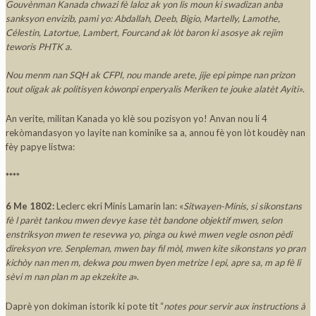
Gouvènman Kanada chwazi fè laloz ak yon lis moun ki swadizan anba
sanksyon envizib, pami yo: Abdallah, Deeb, Bigio, Martelly, Lamothe,
Célestin, Latortue, Lambert, Fourcand ak lòt baron ki asosye ak rejim
teworis PHTK a.
Nou menm nan SQH ak CFPI, nou mande arete, jije epi pimpe nan prizon
tout oligak ak politisyen kòwonpi enperyalis Meriken te jouke alatèt Ayiti»
.
An verite, militan Kanada yo klè sou pozisyon yo! Anvan nou li 4
rekòmandasyon yo layite nan kominike sa a, annou fè yon lòt koudèy nan
fèy papye listwa:
****
6 Me 1802:
Leclerc ekri Minis Lamarin lan: «
Sitwayen-Minis, si sikonstans
fè l parèt tankou mwen devye kase tèt bandone objektif mwen, selon
enstriksyon mwen te resevwa yo, pinga ou kwè mwen vegle osnon pèdi
direksyon vre. Senpleman, mwen bay fil mòl, mwen kite sikonstans yo pran
kichòy nan men m, dekwa pou mwen byen metrize l epi, apre sa, m ap fè li
sèvi m nan plan m ap ekzekite a
».
Daprè yon dokiman istorik ki pote tit “
notes pour servir aux instructions à