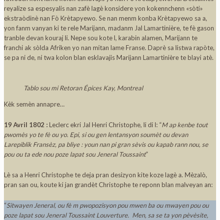
reyalize sa espesyalis nan zafè lagè konsidere yon kokennchenn «sòti»
ekstraòdinè nan Fò Krètapyewo. Se nan menm konba Krètapyewo sa a,
yon fanm vanyan ki te rele Marijann, madanm Jal Lamartinière, te fè gason
tranble devan kouraj li. Nepe sou kote l, karabin alamen, Marijann te
franchi ak sòlda Afriken yo nan mitan lame Franse. Daprè sa listwa rapòte,
se pa ni de, ni twa kolon blan esklavajis Marijann Lamartinière te blayi atè.
Tablo sou mi Retoran Épices Kay, Montreal
Kèk semèn annapre…
19 Avril 1802 :
Leclerc ekri Jal Henri Christophe, li di l: “
M ap kenbe tout
pwomès yo te fè ou yo. Epi, si ou gen lentansyon soumèt ou devan
Larepiblik Fransèz, pa bliye : youn nan pi gran sèvis ou kapab rann nou, se
pou ou ta ede nou poze lapat sou Jeneral Toussaint
”
Lè sa a Henri Christophe te deja pran desizyon kite koze lagè a. Mèzalò,
pran san ou, koute ki jan grandèt Christophe te reponn blan malveyan an:
“
Sitwayen Jeneral, ou fè m pwopozisyon pou mwen ba ou mwayen pou ou
poze lapat sou Jeneral Toussaint Louverture. Men, sa se ta yon pèvèsite,