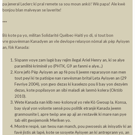
pa jeneral Leclerc ki pral remete sa sou moun ankò! Wè papa! Ale kwè
bonjou blan malveyan se laverite!
***
Bò kote pa yo, militan Solidarité Québec-Haiti yo di, si tout bon
vre gouvènman Kanadyen an vle devlope relasyon nòmal ak pèp Ayisyen
an, fòk Kanada:
Sispann voye zam lagè bay rejim ilegal Ariel Henry an, ki se alye
paramilitè kriminèl yo (PHTK, G9 an fanmi e alye…)
Kore jefò Pèp Ayisyen an ap fè pou li jwenn reparasyon nan men
tout peyi ki te patisipe nan ranvèsman brital Leta Ayisyen an (29
Fevriye 2004), yon gwo dezas ki kaselezo pou li bay yon dezyèm
dezas, kote popilasyon an sibi maladi ak lanmò kolera (Oktòb
2010).
Wete Kanada nan klib neo-kolonyal yo rele Kò Gwoup la. Konsa,
bay siyal yon volonte sensè pou politik etranjè Kanada jwenn
granmounite l, apre twòp ane ap aji an restavèk ki mare nan pye
tab elit gwojemonik Meriken yo.
Montre respè, san twou nan manch, pou pwosesis ak inisyativ ki an
favè jistis ak lapè, kote se sosyete Ayisyen an ki antreprann yo, an