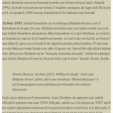
atwòs limanite okouran Kanada komèt nan listwa misyon lapè. Alepòk
1992, Somali te kwense nan mitan 2 malsite: grangou ak lagè sivil. Bò kote
pa li, se apeprè 1400 twoup Kanadyen ki te debake nan Somali.
16 Mas 1993
, Sòlda Kanadyen yo te kidnape Shidane Arone, yon ti
Somalyen ki te gen 16 zan. Shidane te kache nan yon latrin mobil sou yon
baz militè Ameriken abandone. Blan Kanadyen yo rape Shidane, yo mare l,
yo bande je l, epi yo ba li anpil kout pwen, yo bat li ak yon ba fè, yo foure l
nan dèyè li, apre sa yo boule li ak sigarèt pandan plizyè èdtan. Pi douvan,
yo vin dekouvri mak boule sou sèks ti gason an. Apre li fin sibi plizyè èdtan
tòti, dènye mo Shidane se te: “Kanada, Kanada, Kanada.” Sòlda ki patisipe
nan tòtire Shidane Arone yo te pran foto zak la kòm “twofe”, fè wè, dyòlè.
Manif, Ottawa, 16 Mas 2023. Militan ki ekzije “Jistis pou
Shidane Arone” plake afich sou moniman “Rekonsilyasyon” k
ap fè pwopagann pou patisipasyon Kanada nan misyon
Nasyozini.
Se jis apre eleksyon Premyeminis Jean Chrétien vin genyen yon ankèt
ofisyèl ki tanmen nan ane 1994. Mèzalò, ankèt sa a te kanpe an 1997 epi li
pa t janm egzamine evènman ki te pase Somali yo tout bon vre. Non plis, li
pa t mete loup sou desizyon gouvènman an te pran nan wo nivo ki te