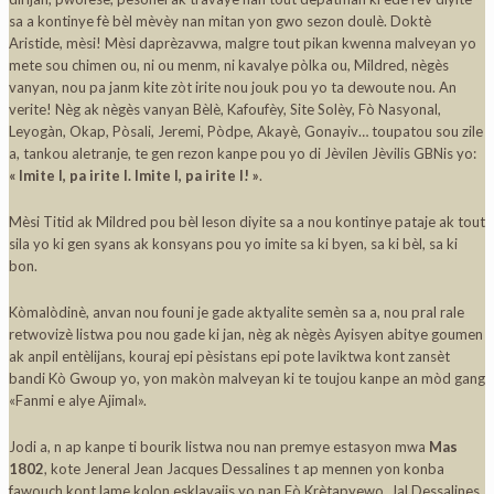
sa a kontinye fè bèl mèvèy nan mitan yon gwo sezon doulè. Doktè
Aristide, mèsi! Mèsi daprèzavwa, malgre tout pikan kwenna malveyan yo
mete sou chimen ou, ni ou menm, ni kavalye pòlka ou, Mildred, nègès
vanyan, nou pa janm kite zòt irite nou jouk pou yo ta dewoute nou. An
verite! Nèg ak nègès vanyan Bèlè, Kafoufèy, Site Solèy, Fò Nasyonal,
Leyogàn, Okap, Pòsali, Jeremi, Pòdpe, Akayè, Gonayiv… toupatou sou zile
a, tankou aletranje, te gen rezon kanpe pou yo di Jèvilen Jèvilis GBNis yo:
« Imite l, pa irite l. Imite l, pa irite l! »
.
Mèsi Titid ak Mildred pou bèl leson diyite sa a nou kontinye pataje ak tout
sila yo ki gen syans ak konsyans pou yo imite sa ki byen, sa ki bèl, sa ki
bon.
Kòmalòdinè, anvan nou founi je gade aktyalite semèn sa a, nou pral rale
retwovizè listwa pou nou gade ki jan, nèg ak nègès Ayisyen abitye goumen
ak anpil entèlijans, kouraj epi pèsistans epi pote laviktwa kont zansèt
bandi Kò Gwoup yo, yon makòn malveyan ki te toujou kanpe an mòd gang
«Fanmi e alye Ajimal».
Jodi a, n ap kanpe ti bourik listwa nou nan premye estasyon mwa
Mas
1802
, kote Jeneral Jean Jacques Dessalines t ap mennen yon konba
fawouch kont lame kolon esklavajis yo nan Fò Krètapyewo. Jal Dessalines