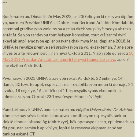
***
Bonè maten an, Dimanch 26 Mas 2023, se 230 etidyan ki resevwa diplòm
yo, nan men Prezidan UNIFA a, Doktè Jean-Bertrand Aristide. Kòmdabitid,
seremoni gradiyasyon wololoy sa a te an dirèk sou plizyè medya ak rezo
entènèt. Se yon randevou tout Ayisyen konsekan, tout vrè zanmi Ayiti
akeyi ak anpil emosyon epi enpasyans chak mwa Mas, depi ane 2018, lè
UNIFA te reyalize premye seri gradiyasyon sa yo, ekzakteman, 7 ane apre
inivèsite a te relouvri pòt li, nan mwa Oktòb 2011. N ap raple ou se jou
18
Mas 2011 Prezidan Aristide ak fanmi li te reyisi tounen lakay yo
, apre 7
ane ekzil an Afrikdisid.
Pwomosyon 2023 UNIFA a bay yon rekòt 95 doktè, 22 enfimyè, 14
dantis, 30 fizyoterapet, espesyalis nan reyabilitasyon moun ki domaje, 24
avoka, 18 enjenyè, 16 achitèk epi 11 espesyalis syans ekonomik ak
administrasyon. Ototal : 230 pwofesyonèl pou sèvi Ayiti.
Pami bèl nouvèl UNIFA anonse maten an:
Hôpital Universitaire Dr. Aristide
kòmanse bay sèvis tankou laboratwa, konsiltasyon espesyalis tankou
doktè timoun, oftamològ (doktè zye), kèk operasyon senp, epi demach ap
fèt pou, nan semèn k ap vini yo, lopital la resevwa ekipman enpòtan
tankou eskanè CT.