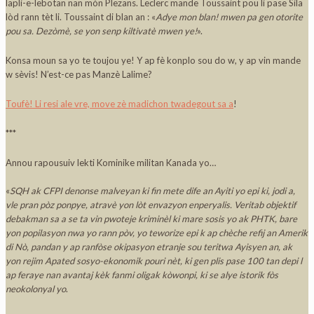
lapli-e-lebotan nan mòn Plezans. Leclerc mande Toussaint pou li pase Sila
lòd rann tèt li. Toussaint di blan an : «
Adye mon blan! mwen pa gen otorite
pou sa. Dezòmè, se yon senp kiltivatè mwen ye!
».
Konsa moun sa yo te toujou ye! Y ap fè konplo sou do w, y ap vin mande
w sèvis! N’est-ce pas Manzè Lalime?
Toufè! Li resi ale vre, move zè madichon twadegou
t
sa a
!
***
Annou rapousuiv lekti Kominike militan Kanada yo…
«
SQH ak CFPI denonse malveyan ki fin mete dife an Ayiti yo epi ki, jodi a,
vle pran pòz ponpye, atravè yon lòt envazyon enperyalis. Veritab objektif
debakman sa a se ta vin pwoteje kriminèl ki mare sosis yo ak PHTK, bare
yon popilasyon nwa yo rann pòv, yo teworize epi k ap chèche refij an Amerik
di Nò, pandan y ap ranfòse okipasyon etranje sou teritwa Ayisyen an, ak
yon rejim Apated sosyo-ekonomik pouri nèt, ki gen plis pase 100 tan depi l
ap feraye nan avantaj kèk fanmi oligak kòwonpi, ki se alye istorik fòs
neokolonyal yo
.