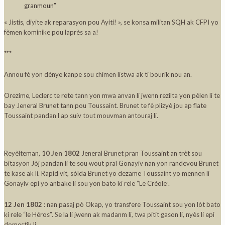
granmoun”
« Jistis, diyite ak reparasyon pou Ayiti! », se konsa militan SQH ak CFPI yo
fèmen kominike pou laprès sa a!
***
Annou fè yon dènye kanpe sou chimen listwa ak ti bourik nou an.
Orezime, Leclerc te rete tann yon mwa anvan li jwenn rezilta yon pèlen li te
bay Jeneral Brunet tann pou Toussaint. Brunet te fè plizyè jou ap flate
Toussaint pandan l ap suiv tout mouvman antouraj li.
Reyèlteman,
10 Jen 1802
Jeneral Brunet pran Toussaint an trèt sou
bitasyon Jòj pandan li te sou wout pral Gonayiv nan yon randevou Brunet
te kase ak li. Rapid vit, sòlda Brunet yo dezame Toussaint yo mennen li
Gonayiv epi yo anbake li sou yon bato ki rele “Le Créole”.
12 Jen 1802
: nan pasaj pò Okap, yo transfere Toussaint sou yon lòt bato
ki rele “le Héros”. Se la li jwenn ak madanm li, twa pitit gason li, nyès li epi
domestik li.