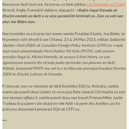
liberasyon Ayiti tout vre. Se konsa, yo fenk pibliye
yon Kominike an 3 lang
(Kreyòl, Angle, Franse) ki deklare, alapapòt : «
Rejim ilegal Kanada ak
Etazini enstale an Ayiti a se alye paramilitè kriminèl yo. Zam yo soti nan
peyi Joe Biden nan
».
Nan kominike sa a ki pran lari menm semèn Prezidan Etazini, Joe Biden, te
fè premye vizit ofisyèl li nan Ottawa, 23 & 24 Mas 2023, militan
Solidarité
Québec-Haiti (SQH) ak Canadian Foreign Policy Institute (CFPI)
yo «
raple
tout moun alawonnbadè: Parti Haïtien Tèt Kale (PHTK), zafè ansyen
prezidan ilegal la, Michel Martelly, ak asosye li Ariel Henry, se yon
òganizasyon teworis fòs etranje jouke epi kenbe sou pouvwa an Ayiti.
Kidonk, katastwòf PHTK nou wè la a se bilan otè prensipal koudeta Fevriye
2004 la: Etazini, Lafrans ak Kanada
».
Pi douvan, nou va retounen ak lekti Kominike SQH la. Antouka, sanble
menm jan pawòl dous Leclerc te voye pou flate Jeneral Christophe yo pat
rive twonpe vijilans li, sanble pawòl dous nan bouch Premye Minis Justin
Trudeau ki pa janm rate okazyon rele Ayiti «
la perle des Antilles
», po ko
prèt pou detounen kanmarad SQH ak CFPI yo.
***