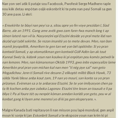
Nan yon seri atik li pataje sou Facebook, Pwofesè Serge Madhere raple
nou kèk detay enpòtan osijè eskonbrit ki te pete nan peyi Somali sa gen
30 ane pase. Li ekri:
« Ensekirite te blayi nan peyi sa a, sitou apre yo fin voye prezidan l, Siad
Barre, ale an 1991. Gang ame avèk gwo zam fann-fwa manch long t ap
simen laterè nan vil la. Nasyonzini epi Etazini deside yo pral mete lòd nan
dezòd epi tabli sekirite. Se rezon imanitè yo te mete devan. Men, nan bon
mamit jeyopolitik, Ameriken te gen tan wè yon bèl opòtinite: Si yo pran
kontwòl Somali, y ap otomatikman gen kontwòl Gòlf Adèn lan ak tout
Kannal Swèz la, kidonk youn nan koulwa ki pi enpòtan pou komès petwòl la
nan lemonn. Men, nan kòmansman Oktòb 1993, gwo inite espesyalize lame
Amerikèn pral pran yon michan kal nan men “ti nèg pye sal” nan geto
Mogadichou: Jenn ti Somali rive desann 2 elikoptè militè Black Hawk, 73
sòlda Yanki blese anba kout zam, 19 nan yo mouri, san konte sa yo pran
prizonye. Evènman sa a te anbarase Etazini. Se te yon imilyasyon chen pa
ta fè kochon anba pye zaboka Lagonav. Etazini tire leson an tousuit e li pa
bliye l: Pa al foure tèt ou nenpòt kòman anndan koridò yon geto, pou w al
konbat gang ki byen ame menmsi yo di ki pa gen eksperyans.
».
Malgre Kanada bati repitasyon li nan misyon pou lapè mondyal, gen anpil
moun ki sonje ki jan
Eskonbrit Somali a
te ekspoze youn nan krim ki pi