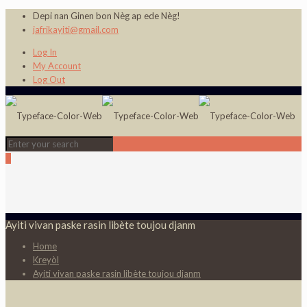
Depi nan Ginen bon Nèg ap ede Nèg!
jafrikayiti@gmail.com
Log In
My Account
Log Out
0
Ayiti vivan paske rasin libète toujou djanm
Home
Kreyòl
Ayiti vivan paske rasin libète toujou djanm