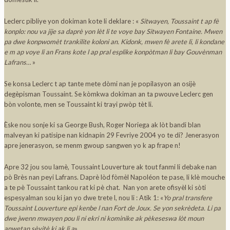
Leclerc pibliye yon dokiman kote li deklare : «
Sitwayen, Toussaint t ap fè
konplo: nou va jije sa daprè yon lèt li te voye bay Sitwayen Fontaine. Mwen
pa dwe konpwomèt trankilite koloni an. Kidonk, mwen fè arete li, li kondane
e m ap voye li an Frans kote l ap pral esplike konpòtman li bay Gouvènman
Lafrans…
»
Se konsa Leclerc t ap tante mete dòmi nan je popilasyon an osijè
degèpisman Toussaint. Se kòmkwa dokiman an ta pwouve Leclerc gen
bòn volonte, men se Toussaint ki trayi pwòp tèt li.
Èske nou sonje ki sa George Bush, Roger Noriega ak lòt bandi blan
malveyan ki patisipe nan kidnapin 29 Fevriye 2004 yo te di? Jenerasyon
apre jenerasyon, se menm gwoup sangwen yo k ap frape n!
Apre 32 jou sou lamè, Toussaint Louverture ak tout fanmi li debake nan
pò Brès nan peyi Lafrans. Daprè lòd fòmèl Napoléon te pase, li klè mouche
a te pè Toussaint tankou rat ki pè chat. Nan yon arete ofisyèl ki sòti
espesyalman sou ki jan yo dwe trete l, nou li : Atik 1: «
Yo pral transfere
Toussaint Louverture epi kenbe l nan Fort de Joux. Se yon sekrèdeta. Li pa
dwe jwenn mwayen pou li ni ekri ni kominike ak pèkeseswa lòt moun
anwetan sèvitè ki ak li a
».