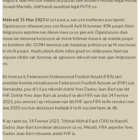
Majistra Jean Morose Viliena se patizan zele ansyen Prezidan ilegal Michel
Joseph Martelly, chèf bandi swadizan legal PHTK yo.
Mèkredi 15 Mas 2023
ki sot pase a, nan yon konferans pou laprès
Òganizasyon sitwayen pou yon Nouvèl Ayiti fè konnen: 40% paspò Sèvis
Imigrasyon enprime nan dènye mwa sa yo gen erè. Òganizasyon dwa
moun lan denonse koripsyon ak move trètman moun k ap mande paspò
yo kontinye sibi. OCNH denonse zak maspinay polisye yo ap fè sou moun
ki vin fè paspò. Anplis plizyè dizèn milye goud yo oblije peye, fanm pa
sispann viktim zak tizonnay ak agresyon seksyèl nan men ajan Imigrasyon
yo.
Bò kote pa li, Federasyon Entènasyonal Foutbòl Amatè (FIFA) ekri
prezidan komite nòmalizasyon Federasyon Foutbòl Ayisyen an (FHF) Luiz
Hernández, pou di l: li pa rekonèt doktè Yves Dadou Jean-Bart nan tèt
FHF. Doktè Yves Jean-Bart ak avoka li te ekri FIFA nan dat 24 Fevriye
2023, pou anonse l ap retounen nan tèt FHF apre FIFA te fin revoke l nan
ane 2020 sou baz akizasyon kadejak li ta fè sou jwè fanm ak tifi.
N ap raple ou, 14 Fevriye 2023, Tribinal Abitral Espò (TAS) te blanchi
Dadou Jean-Bart konsènan akizasyon sa yo. Mèzalò, FIFA anpeche Yves
Dadou Jean-Bart retounen alatèt FHF la.