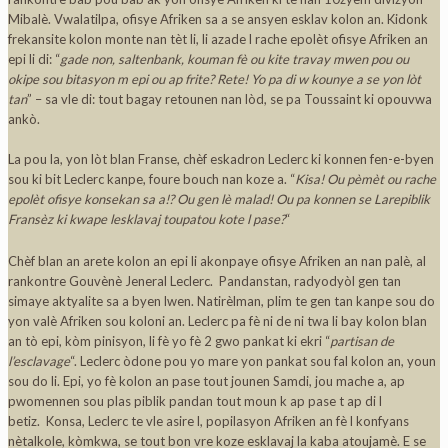
Mibalè. Vwalatilpa, ofisye Afriken sa a se ansyen esklav kolon an. Kidonk
frekansite kolon monte nan tèt li, li azade l rache epolèt ofisye Afriken an
epi li di: “
gade non, saltenbank, kouman fè ou kite travay mwen pou ou
okipe sou bitasyon m epi ou ap frite? Rete! Yo pa di w kounye a se yon lòt
tan
” – sa vle di: tout bagay retounen nan lòd, se pa Toussaint ki opouvwa
ankò.
La pou la, yon lòt blan Franse, chèf eskadron Leclerc ki konnen fen-e-byen
sou ki bit Leclerc kanpe, foure bouch nan koze a. “
Kisa! Ou pèmèt ou rache
epolèt ofisye konsekan sa a!? Ou gen lè malad! Ou pa konnen se Larepiblik
Fransèz ki kwape lesklavaj toupatou kote l pase?
“
Chèf blan an arete kolon an epi li akonpaye ofisye Afriken an nan palè, al
rankontre Gouvènè Jeneral Leclerc. Pandanstan, radyodyòl gen tan
simaye aktyalite sa a byen lwen. Natirèlman, plim te gen tan kanpe sou do
yon valè Afriken sou koloni an. Leclerc pa fè ni de ni twa li bay kolon blan
an tò epi, kòm pinisyon, li fè yo fè 2 gwo pankat ki ekri “
partisan de
l’esclavage
“. Leclerc òdone pou yo mare yon pankat sou fal kolon an, youn
sou do li. Epi, yo fè kolon an pase tout jounen Samdi, jou mache a, ap
pwomennen sou plas piblik pandan tout moun k ap pase t ap di l
betiz. Konsa, Leclerc te vle asire l, popilasyon Afriken an fè l konfyans
nètalkole, kòmkwa, se tout bon vre koze esklavaj la kaba atoujamè. E se