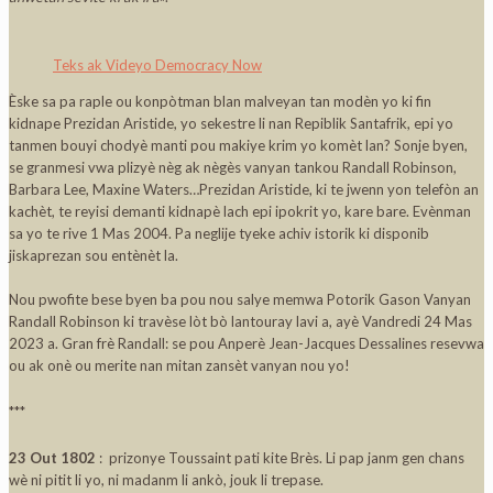
Teks ak Videyo Democracy Now
Èske sa pa raple ou konpòtman blan malveyan tan modèn yo ki fin
kidnape Prezidan Aristide, yo sekestre li nan Repiblik Santafrik, epi yo
tanmen bouyi chodyè manti pou makiye krim yo komèt lan? Sonje byen,
se granmesi vwa plizyè nèg ak nègès vanyan tankou Randall Robinson,
Barbara Lee, Maxine Waters…Prezidan Aristide, ki te jwenn yon telefòn an
kachèt, te reyisi demanti kidnapè lach epi ipokrit yo, kare bare. Evènman
sa yo te rive 1 Mas 2004. Pa neglije tyeke achiv istorik ki disponib
jiskaprezan sou entènèt la.
Nou pwofite bese byen ba pou nou salye memwa Potorik Gason Vanyan
Randall Robinson ki travèse lòt bò lantouray lavi a, ayè Vandredi 24 Mas
2023 a. Gran frè Randall: se pou Anperè Jean-Jacques Dessalines resevwa
ou ak onè ou merite nan mitan zansèt vanyan nou yo!
***
23 Out 1802
: prizonye Toussaint pati kite Brès. Li pap janm gen chans
wè ni pitit li yo, ni madanm li ankò, jouk li trepase.