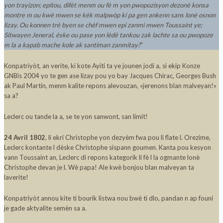
yon trayizon; epitou, difèt menm ou fè m yon pwopozisyon dezonè konsa
montre m ou kwè mwen se kèk malpwòp ki pa gen ankenn sans lonè osnon
lizay. Ou konnen trè byen se chèf mwen epi zanmi mwen Toussaint ye;
Sitwayen Jeneral, èske ou pase yon lèdè tankou zak lachte sa ou pwopoze
m la a kapab mache kole ak santiman zanmitay?
“
Konpatriyòt, an verite, ki kote Ayiti ta ye jounen jodi a, si ekip Konze
GNBis 2004 yo te gen ase lizay pou yo bay Jacques Chirac, Georges Bush
ak Paul Martin, menm kalite repons alevouzan, «jerenons blan malveyan!»
sa a?
Leclerc ou tande la a, se te yon sanwont, san limit!
24 Avril 1802
, li ekri Christophe yon dezyèm fwa pou li flate l. Orezime,
Leclerc kontante l dèske Christophe sispann goumen. Kanta pou kesyon
vann Toussaint an, Leclerc di repons kategorik li fè l la ogmante lonè
Christophe devan je l. Wè papa! Ale kwè bonjou blan malveyan ta
laverite!
Konpatriyòt annou kite ti bourik listwa nou bwè ti dlo, pandan n ap founi
je gade aktyalite semèn sa a.