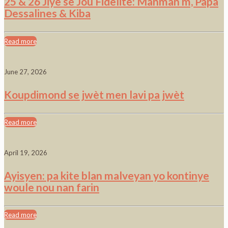
25 & 26 Jiyè se Jou Fidelite: Manman m, Papa
Dessalines & Kiba
Read more
June 27, 2026
Koupdimond se jwèt men lavi pa jwèt
Read more
April 19, 2026
Ayisyen: pa kite blan malveyan yo kontinye
woule nou nan farin
Read more