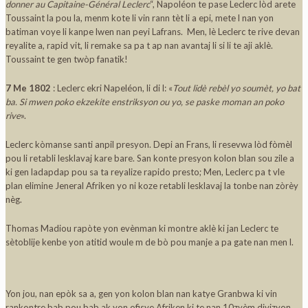
donner au Capitaine-Général Leclerc
“, Napoléon te pase Leclerc lòd arete
Toussaint la pou la, menm kote li vin rann tèt li a epi, mete l nan yon
batiman voye li kanpe lwen nan peyi Lafrans. Men, lè Leclerc te rive devan
reyalite a, rapid vit, li remake sa pa t ap nan avantaj li si li te aji aklè.
Toussaint te gen twòp fanatik!
7 Me 1802
: Leclerc ekri Napeléon, li di l: «
Tout lidè rebèl yo soumèt, yo bat
ba. Si mwen poko ekzekite enstriksyon ou yo, se paske moman an poko
rive
».
Leclerc kòmanse santi anpil presyon. Depi an Frans, li resevwa lòd fòmèl
pou li retabli lesklavaj kare bare. San konte presyon kolon blan sou zile a
ki gen ladapdap pou sa ta reyalize rapido presto; Men, Leclerc pa t vle
plan elimine Jeneral Afriken yo ni koze retabli lesklavaj la tonbe nan zòrèy
nèg.
Thomas Madiou rapòte yon evènman ki montre aklè ki jan Leclerc te
sètoblije kenbe yon atitid woule m de bò pou manje a pa gate nan men l.
Yon jou, nan epòk sa a, gen yon kolon blan nan katye Granbwa ki vin
rankontre bab pou bab ak yon ofisye Afriken ki te nan 10zyèm divizyon