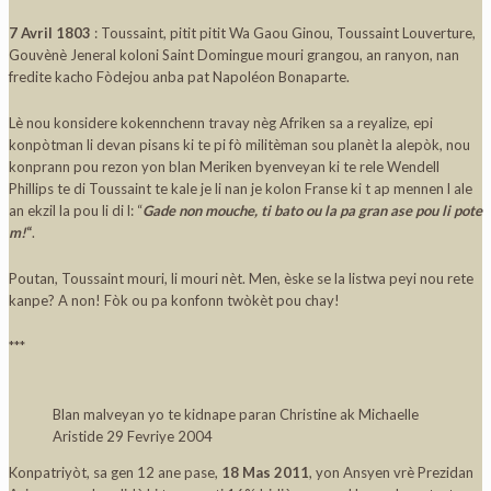
7 Avril 1803
: Toussaint, pitit pitit Wa Gaou Ginou, Toussaint Louverture,
Gouvènè Jeneral koloni Saint Domingue mouri grangou, an ranyon, nan
fredite kacho Fòdejou anba pat Napoléon Bonaparte.
Lè nou konsidere kokennchenn travay nèg Afriken sa a reyalize, epi
konpòtman li devan pisans ki te pi fò militèman sou planèt la alepòk, nou
konprann pou rezon yon blan Meriken byenveyan ki te rele Wendell
Phillips te di Toussaint te kale je li nan je kolon Franse ki t ap mennen l ale
an ekzil la pou li di l: “
Gade non mouche, ti bato ou la pa gran ase pou li pote
m!
“
.
Poutan, Toussaint mouri, li mouri nèt. Men, èske se la listwa peyi nou rete
kanpe? A non! Fòk ou pa konfonn twòkèt pou chay!
***
Blan malveyan yo te kidnape paran Christine ak Michaelle
Aristide 29 Fevriye 2004
Konpatriyòt, sa gen 12 ane pase,
18 Mas 2011
, yon Ansyen vrè Prezidan