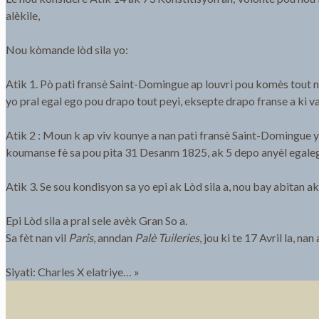
alèkile,
Nou kòmande lòd sila yo:
Atik 1. Pò pati fransè Saint-Domingue ap louvri pou komès tout nas
yo pral egal ego pou drapo tout peyi, eksepte drapo franse a ki 
Atik 2 : Moun k ap viv kounye a nan pati fransè Saint-Domingue y
koumanse fè sa pou pita 31 Desanm 1825, ak 5 depo anyèl egale
Atik 3. Se sou kondisyon sa yo epi ak Lòd sila a, nou bay abita
Epi Lòd sila a pral sele avèk Gran So a.
Sa fèt nan vil
Paris
, anndan
Palè Tuileries
, jou ki te 17 Avril la, n
Siyati: Charles X elatriye… »