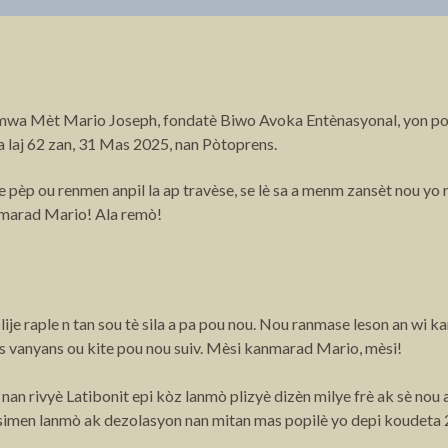
memwa Mèt Mario Joseph, fondatè Biwo Avoka Entènasyonal, yon 
 laj 62 zan, 31 Mas 2025, nan Pòtoprens.
p ou renmen anpil la ap travèse, se lè sa a menm zansèt nou yo 
anmarad Mario! Ala remò!
lije raple n tan sou tè sila a pa pou nou. Nou ranmase leson an wi
as vanyans ou kite pou nou suiv. Mèsi kanmarad Mario, mèsi!
 rivyè Latibonit epi kòz lanmò plizyè dizèn milye frè ak sè nou a
imen lanmò ak dezolasyon nan mitan mas popilè yo depi koudeta