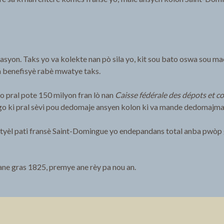
yon. Taks yo va kolekte nan pò sila yo, kit sou bato oswa sou macha
va benefisyè rabè mwatye taks.
o pral pote 150 milyon fran lò nan
Caisse fédérale des dépots et c
go ki pral sèvi pou dedomaje ansyen kolon ki va mande dedomajma
n aktyèl pati fransè Saint-Domingue yo endepandans total anba pwò
an ane gras 1825, premye ane rèy pa nou an.