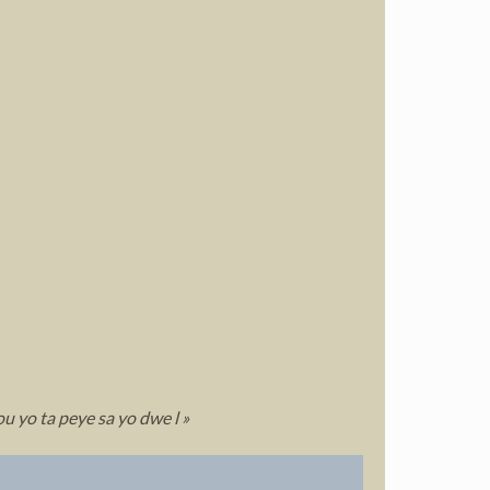
u yo ta peye sa yo dwe l »