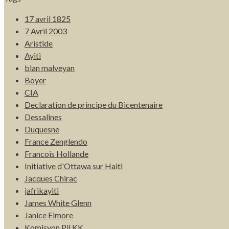
17 avril 1825
7 Avril 2003
Aristide
Ayiti
blan malveyan
Boyer
CIA
Declaration de principe du Bicentenaire
Dessalines
Duquesne
France Zenglendo
Francois Hollande
Initiative d'Ottawa sur Haiti
Jacques Chirac
jafrikayiti
James White Glenn
Janice Elmore
Komisyon Pil KK