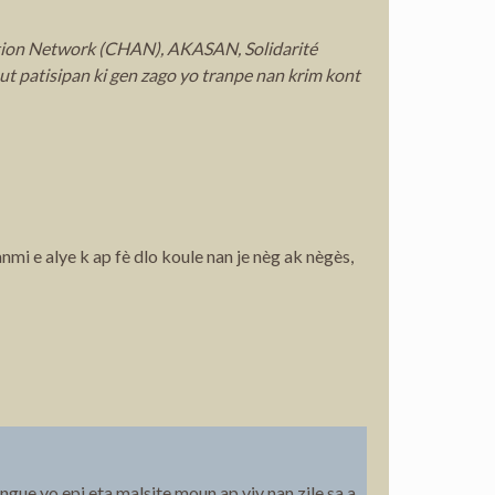
tion Network (CHAN), AKASAN, Solidarité
out patisipan ki gen zago yo tranpe nan krim kont
nmi e alye k ap fè dlo koule nan je nèg ak nègès,
gue yo epi eta malsite moun ap viv nan zile sa a