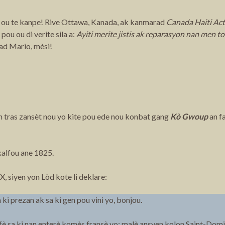
out ou te kanpe! Rive Ottawa, Kanada, ak kanmarad
Canada Haiti Ac
ou ou di verite sila a:
Ayiti merite jistis ak reparasyon nan men t
ad Mario, mèsi!
an tras zansèt nou yo kite pou ede nou konbat gang
Kò Gwoup
an fa
kalfou ane 1825.
X, siyen yon Lòd kote li deklare:
i prezan ak sa ki gen pou vini yo, bonjou.
fè sa ki nan enterè komès fransè yo; malè ansyen kolon Saint-Domin