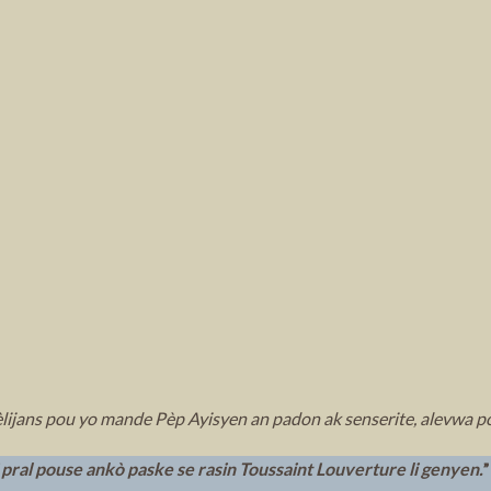
èlijans pou yo mande Pèp Ayisyen an padon ak senserite, alevwa po
pral pouse ankò paske se rasin Toussaint Louverture li genyen.
”