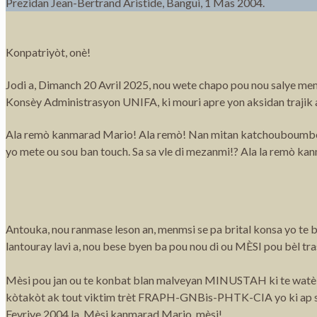
Prezidan Jean-Bertrand Aristide, Bangui, 1 Mas 2004.
Konpatriyòt, onè!
Jodi a, Dimanch 20 Avril 2025, nou wete chapo pou nou salye 
Konsèy Administrasyon UNIFA, ki mouri apre yon aksidan trajik a
Ala remò kanmarad Mario! Ala remò! Nan mitan katchouboumbe pè
yo mete ou sou ban touch. Sa sa vle di mezanmi!? Ala la remò k
Antouka, nou ranmase leson an, menmsi se pa brital konsa yo te b
lantouray lavi a, nou bese byen ba pou nou di ou MÈSI pou bèl tr
Mèsi pou jan ou te konbat blan malveyan MINUSTAH ki te watè nan
kòtakòt ak tout viktim trèt FRAPH-GNBis-PHTK-CIA yo ki ap s
Fevriye 2004 la. Mèsi kanmarad Mario, mèsi!