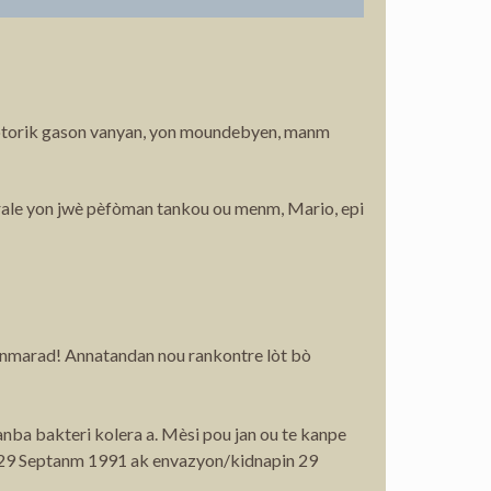
potorik gason vanyan, yon moundebyen, manm
rale yon jwè pèfòman tankou ou menm, Mario, epi
 kanmarad! Annatandan nou rankontre lòt bò
nba bakteri kolera a. Mèsi pou jan ou te kanpe
 29 Septanm 1991 ak envazyon/kidnapin 29