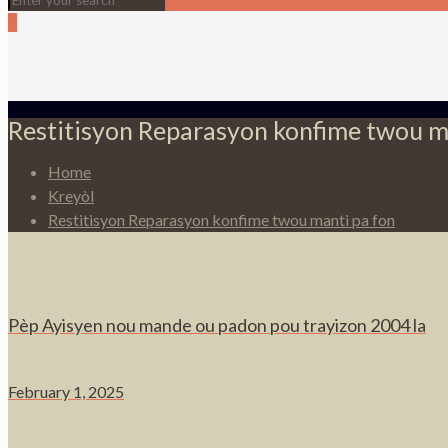
0
Restitisyon Reparasyon konfime twou m
Home
Kreyòl
Restitisyon Reparasyon konfime twou manti pa fon
Pèp Ayisyen nou mande ou padon pou trayizon 2004 la
February 1, 2025