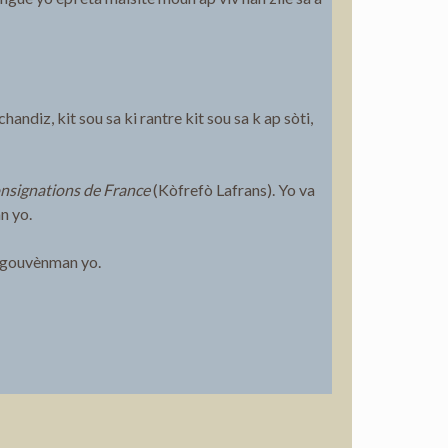
ndiz, kit sou sa ki rantre kit sou sa k ap sòti,
onsignations de France
(Kòfrefò Lafrans). Yo va
n yo.
p gouvènman yo.