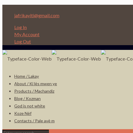
Depi nan Ginen bon Nèg ap ede Nèg!
jafrikayiti@gmail.com
Log In
My Account
Log Out
Home / Lakay
About / Ki lès mwen ye
Products / Machandiz
Blog / Kozman
God is not white
Koze Nèf
Contacts / Pale avè m