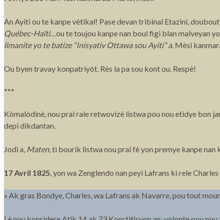
An Ayiti ou te kanpe vètikal! Pase devan tribinal Etazini, doub
Québec-Haïti
…ou te toujou kanpe nan boul figi blan malveyan yo p
limanite yo te batize “Inisyativ Ottawa sou Ayiti” a
. Mèsi kanmar
Ou byen travay konpatriyòt. Rès la pa sou kont ou. Respè!
***
Kòmalòdinè, nou pral rale retwovizè listwa pou nou etidye bon j
depi dikdantan.
Jodi a,
Maten
, ti bourik listwa nou pral fè yon premye kanpe nan 
17 Avril 1825
, yon wa Zenglendo nan peyi Lafrans ki rele Charles 
« Ak gras Bondye, Charles, wa Lafrans ak Navarre, pou tout moun k
Lè nou konsidere Atik 14 ak 73 Konstitisyon an; volonte pou nou 