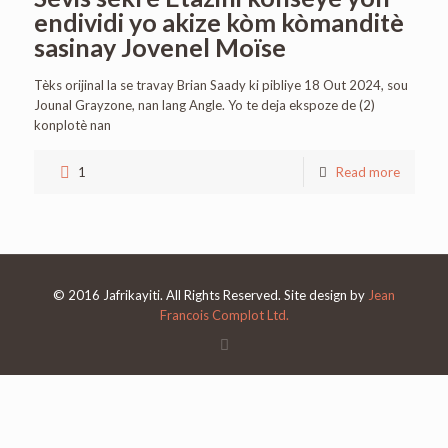
endividi yo akize kòm kòmanditè
sasinay Jovenel Moïse
Tèks orijinal la se travay Brian Saady ki pibliye 18 Out 2024, sou
Jounal Grayzone, nan lang Angle. Yo te deja ekspoze de (2)
konplotè nan
1
Read more
© 2016 Jafrikayiti. All Rights Reserved. Site design by
Jean
Francois Complot Ltd.