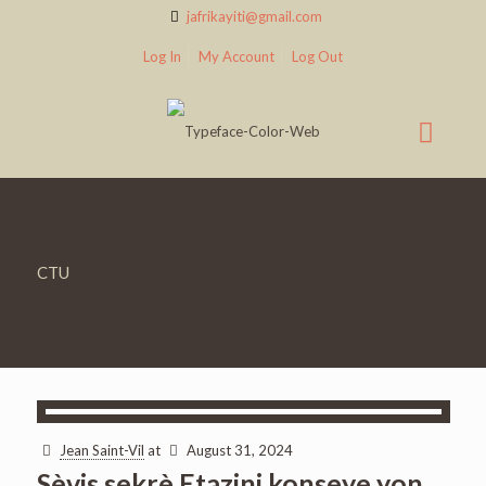
jafrikayiti@gmail.com
Log In
My Account
Log Out
CTU
Jean Saint-Vil
at
August 31, 2024
Sèvis sekrè Etazini konseye yon