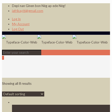
Depi nan Ginen bon Nèg ap ede Nèg!
jafrikayiti@gmail.com
Log In
My Account
Log Out
0
Showing all 8 results