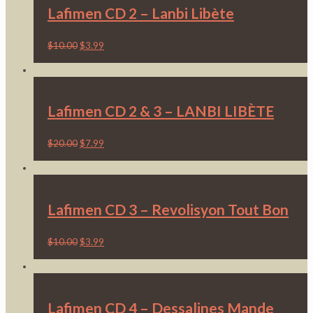
Lafimen CD 2 – Lanbi Libète
$
10.00
$
3.99
Lafimen CD 2 & 3 – LANBI LIBÈTE
$
20.00
$
7.99
Lafimen CD 3 – Revolisyon Tout Bon
$
10.00
$
3.99
Lafimen CD 4 – Dessalines Mande