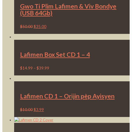
Gwo Ti Plim Lafimen & Viv Bondye
(USB 64Gb)
$
50.00
$
35.00
Lafimen Box Set CD 1 – 4
$
14.99
–
$
39.99
Lafimen CD 1 – Orijin pèp Ayisyen
$
10.00
$
3.99