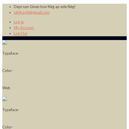
Depi nan Ginen bon Nèg ap ede Nèg!
jafrikayiti@gmail.com
Log In
My Account
Log Out