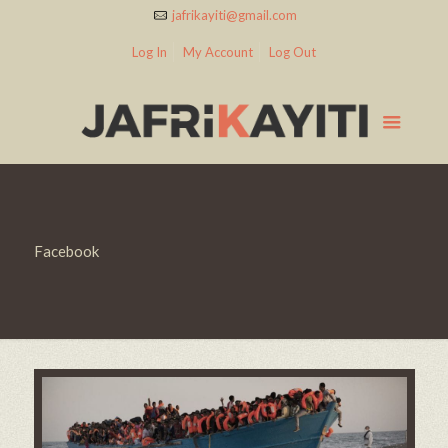
jafrikayiti@gmail.com
Log In
My Account
Log Out
Facebook