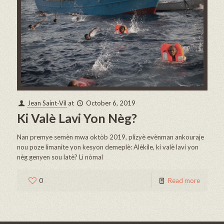
Jean Saint-Vil
at
October 6, 2019
Ki Valè Lavi Yon Nèg?
Nan premye semèn mwa oktòb 2019, plizyè evènman ankouraje
nou poze limanite yon kesyon demeplè: Alèkile, ki valè lavi yon
nèg genyen sou latè? Li nòmal
0
Read more