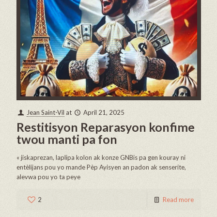
Jean Saint-Vil
at
April 21, 2025
Restitisyon Reparasyon konfime
twou manti pa fon
« jiskaprezan, laplipa kolon ak konze GNBis pa gen kouray ni
entèlijans pou yo mande Pèp Ayisyen an padon ak senserite,
alevwa pou yo ta peye
2
Read more