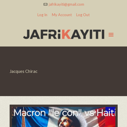
jafrikayiti@gmail.com
Log In
My Account
Log Out
Jacques Chirac