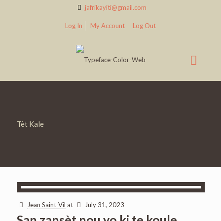
jafrikayiti@gmail.com
Log In
My Account
Log Out
Tèt Kale
Jean Saint-Vil
at
July 31, 2023
San zansèt nou yo ki te koule