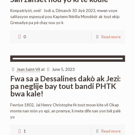
Konpatriyòt, onè! Jodi a, Dimanch 30 Jiyè 2023, mwen voye
salitasyon espesyal pou Kaptenn Nérilia Mondésir ak tout ekip
Grenadye pa pè chay nou yo k
0
Read more
Jean Saint-Vil
at
June 5, 2023
Fwa sa a Dessalines dakò ak Jezi:
pa neglije bay tout bandi PHTK
bwa kale!
Fevriye 1802, Jal Henry Christophe fè tout moun kite vil Okap
monte nan mòn yo epi, an premye, li mete dife nan yon bèl palè
yo
1
Read more