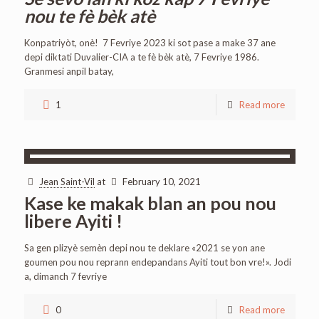
nou te fè bèk atè
Konpatriyòt, onè! 7 Fevriye 2023 ki sot pase a make 37 ane
depi diktati Duvalier-CIA a te fè bèk atè, 7 Fevriye 1986.
Granmesi anpil batay,
1
Read more
Jean Saint-Vil
at
February 10, 2021
Kase ke makak blan an pou nou
libere Ayiti !
Sa gen plizyè semèn depi nou te deklare «2021 se yon ane
goumen pou nou reprann endepandans Ayiti tout bon vre!». Jodi
a, dimanch 7 fevriye
0
Read more