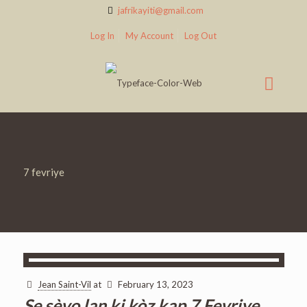
jafrikayiti@gmail.com
Log In
My Account
Log Out
7 fevriye
Jean Saint-Vil
at
February 13, 2023
Se sèvo lan ki kòz kap 7 Fevriye