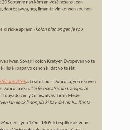
dat 20 Septanm nan kòm anivèsè nesans Jean
s, daprèzavwa, nèg limanite vin konnen sou non
s ki riske aprann «
kolon blan an gen je sou
 byen lwen. Sovajri kolon Kretyen Ewopeyen yo te
i lès ki papa yo osnon ki dat yo te fèt.
 fèt ann Afrik
»
. Li site Louis Dubroca, yon ekriven
te Dubroca ekri:
“ce féroce africain transporté
i,
fouyadò Jerry Gilles, alyas Tidiri Mede,
yen lan epòk li nonplis ki bay dat fèt li… Kanta
Haiti,
edisyon 1 Out 1805, ki esplike ak voum
nry Christophe ak lòt otorite nan fèt sa a.