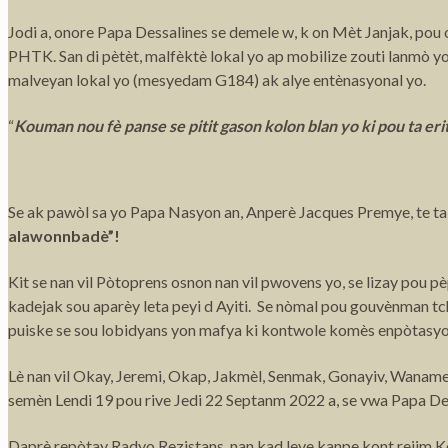
Jodi a, onore Papa Dessalines se demele w, k on Mèt Janjak, po
PHTK. San di pètèt, malfèktè lokal yo ap mobilize zouti lanmò yo
malveyan lokal yo (mesyedam G184) ak alye entènasyonal yo.
“
Kouman nou fè panse se pitit gason kolon blan yo ki pou ta er
Se ak pawòl sa yo Papa Nasyon an, Anperè Jacques Premye, te tab
alawonnbadè”!
Kit se nan vil Pòtoprens osnon nan vil pwovens yo, se lizay pou p
kadejak sou aparèy leta peyi d Ayiti. Se nòmal pou gouvènman t
puiske se sou lobidyans yon mafya ki kontwole komès enpòtasyon
Lè nan vil Okay, Jeremi, Okap, Jakmèl, Senmak, Gonayiv, Wanam
semèn Lendi 19 pou rive Jedi 22 Septanm 2022 a, se vwa Papa De
Daprè repòtay Radyo Rezistans, nan kad leve kanpe kont rejim 