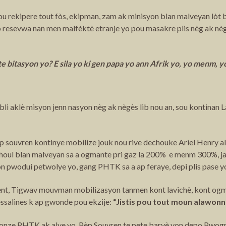
u ou rekipere tout fòs, ekipman, zam ak minisyon blan malveyan l
 resevwa nan men malfèktè etranje yo pou masakre plis nèg ak nègè
ite bitasyon yo?
E sila yo ki gen papa yo ann Afrik yo, yo menm, 
li aklè misyon jenn nasyon nèg ak nègès lib nou an, sou kontinan 
èp souvren kontinye mobilize jouk nou rive dechouke Ariel Henry al
choul blan malveyan sa a ogmante pri gaz la 200% e menm 300%, j
 pwodui petwolye yo, gang PHTK sa a ap feraye, depi plis pase y
ent, Tigwav mouvman mobilizasyon tanmen kont lavichè, kont ogma
ssalines k ap gwonde pou ekzije:
“Jistis pou tout moun alawon
Konze PHTK ak alye yo, Pèp Souvren te pete baryè yon depo Pwog