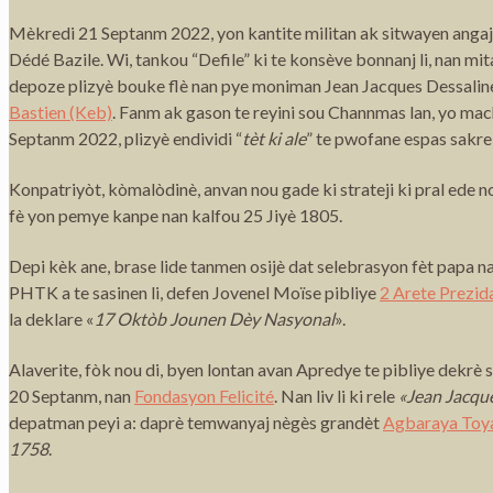
Mèkredi 21 Septanm 2022, yon kantite militan ak sitwayen angaje 
Dédé Bazile. Wi, tankou “Defile” ki te konsève bonnanj li, nan 
depoze plizyè bouke flè nan pye moniman Jean Jacques Dessalines
Bastien (Keb)
. Fanm ak gason te reyini sou Channmas lan, yo mac
Septanm 2022, plizyè endividi “
tèt ki ale
” te pwofane espas sakre 
Konpatriyòt, kòmalòdinè, anvan nou gade ki strateji ki pral ede 
fè yon pemye kanpe nan kalfou 25 Jiyè 1805.
Depi kèk ane, brase lide tanmen osijè dat selebrasyon fèt papa n
PHTK a te sasinen li, defen Jovenel Moïse pibliye
2 Arete Prezida
la deklare «
17 Oktòb Jounen Dèy Nasyonal
».
Alaverite, fòk nou di, byen lontan avan Apredye te pibliye dekrè
20 Septanm, nan
Fondasyon Felicité
. Nan liv li ki rele
«Jean Jacque
depatman peyi a: daprè temwanyaj nègès grandèt
Agbaraya Toy
1758
.