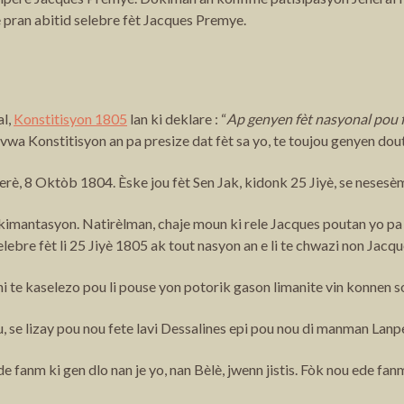
e pran abitid selebre fèt Jacques Premye.
al,
Konstitisyon 1805
lan ki deklare : “
Ap genyen fèt nasyonal pou f
vwa Konstitisyon an pa presize dat fèt sa yo, te toujou genyen dout
erè, 8 Oktòb 1804. Èske jou fèt Sen Jak, kidonk 25 Jiyè, se nese
kimantasyon. Natirèlman, chaje moun ki rele Jacques poutan yo pa 
lebre fèt li 25 Jiyè 1805 ak tout nasyon an e li te chwazi non Jacq
beni te kaselezo pou li pouse yon potorik gason limanite vin konne
ou, se lizay pou nou fete lavi Dessalines epi pou nou di manman Lan
de fanm ki gen dlo nan je yo, nan Bèlè, jwenn jistis. Fòk nou ede fan