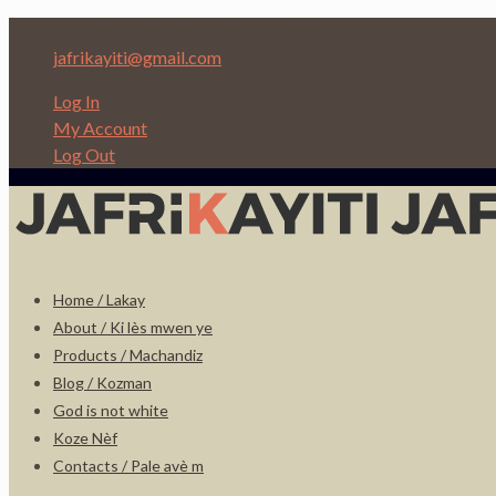
Depi nan Ginen bon Nèg ap ede Nèg!
jafrikayiti@gmail.com
Log In
My Account
Log Out
Home / Lakay
About / Ki lès mwen ye
Products / Machandiz
Blog / Kozman
God is not white
Koze Nèf
Contacts / Pale avè m