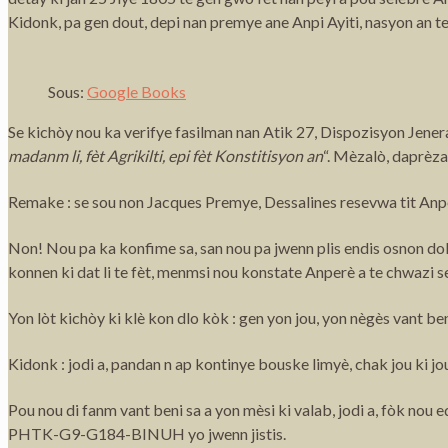
Kidonk, pa gen dout, depi nan premye ane Anpi Ayiti, nasyon an t
Sous:
Google Books
Se kichòy nou ka verifye fasilman nan Atik 27, Dispozisyon Jener
madanm li, fèt Agrikilti, epi fèt Konstitisyon an
“. Mèzalò, daprèza
Remake : se sou non Jacques Premye, Dessalines resevwa tit Anp
Non! Nou pa ka konfime sa, san nou pa jwenn plis endis osnon do
konnen ki dat li te fèt, menmsi nou konstate Anperè a te chwazi se
Yon lòt kichòy ki klè kon dlo kòk : gen yon jou, yon nègès vant 
Kidonk : jodi a, pandan n ap kontinye bouske limyè, chak jou ki j
Pou nou di fanm vant beni sa a yon mèsi ki valab, jodi a, fòk nou e
PHTK-G9-G184-BINUH yo jwenn jistis.