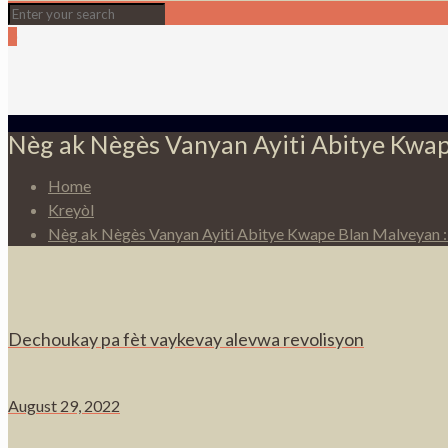
0
Nèg ak Nègès Vanyan Ayiti Abitye Kwa
Home
Kreyòl
Nèg ak Nègès Vanyan Ayiti Abitye Kwape Blan Malveyan 
Dechoukay pa fèt vaykevay alevwa revolisyon
August 29, 2022