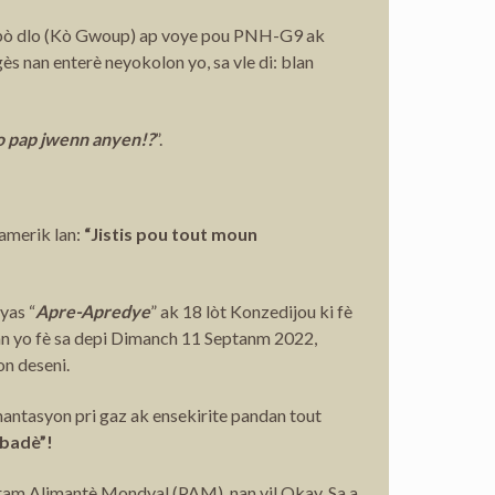
òt bò dlo (Kò Gwoup) ap voye pou PNH-G9 ak
s nan enterè neyokolon yo, sa vle di: blan
yo pap jwenn anyen!?
”.
Lamerik lan:
“Jistis pou tout moun
yas “
Apre-Apredye
” ak 18 lòt Konzedijou ki fè
an yo fè sa depi Dimanch 11 Septanm 2022,
on deseni.
ntasyon pri gaz ak ensekirite pandan tout
nbadè”!
ram Alimantè Mondyal (PAM), nan vil Okay. Sa a