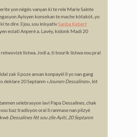
rite yon nègès vanyan ki te rele Marie Sainte
elegasyon Ayisyen konsekan te mache kòtakòt, yo
te dire 3 jou, sou inisyativ
Sanba Kebert
nyen estati Anperè a. Lavèy, kidonk Madi 20
twovizè listwa. Jodi a, ti bourik listwa nou pral
dal zak li poze anvan konpayèl li yo nan gang
o deklare 20 Septanm «
Jounen Dessalines
», lòt
o tanmen selebrasyon lavi Papa Dessalines, chak
 sou baz tradisyon oral li ranmase nan plizyè
i kwè
Dessalines fèt sou zile Ayiti, 20 Septanm