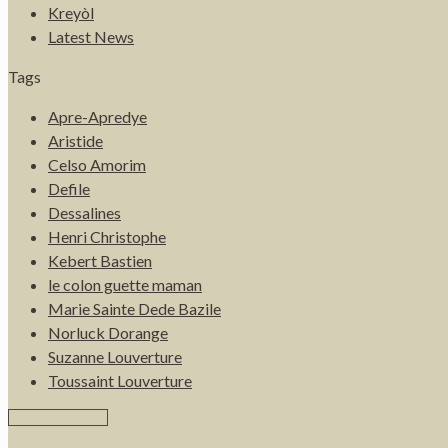
Kreyòl
Latest News
Tags
Apre-Apredye
Aristide
Celso Amorim
Defile
Dessalines
Henri Christophe
Kebert Bastien
le colon guette maman
Marie Sainte Dede Bazile
Norluck Dorange
Suzanne Louverture
Toussaint Louverture