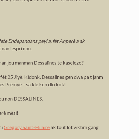
ete Endepandans peyi a, fèt Anperè a ak
 nan lespri nou.
sèman jou manman Dessalines te kaselezo?
fèt 25 Jiyè. Kidonk, Dessalines gen dwa pa t janm
ues Premye – sa klè kon dlo kòk!
n sou non DESSALINES.
perè mèsi!
mi
Grégory Saint-Hilaire
ak tout lòt viktim gang