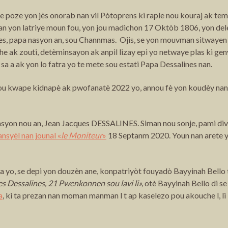
poze yon jès onorab nan vil Pòtoprens ki raple nou kouraj ak teme
mitan yon latriye moun fou, yon jou madichon 17 Oktòb 1806, yon d
, papa nasyon an, sou Channmas. Ojis, se yon mouvman sitwayen ki 
he ak zouti, detèminsayon ak anpil lizay epi yo netwaye plas ki ge
sa a ak yon lo fatra yo te mete sou estati Papa Dessalines nan.
nou kwape kidnapè ak pwofanatè 2022 yo, annou fè yon koudèy nan re
asyon nou an, Jean Jacques DESSALINES. Siman nou sonje, pami divi
nsyèl nan jounal «
le Moniteur
»
18 Septanm 2020. Youn nan arete y
 sa yo, se depi yon douzèn ane, konpatriyòt fouyadò Bayyinah Bell
s Dessalines, 21 Pwenkonnen sou lavi li»,
otè Bayyinah Bello di se
a
, ki ta prezan nan moman manman l t ap kaselezo pou akouche l, l