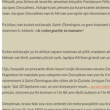
Mèzalò, pou listwa ak laverite, anwetan inisyativ Fondasyon Fél
Jacques Dessalines. Jiskaprezan, pèsonn pa ka prezante akdenesa
Jean-Jacques Dessalines nan te fèt nan yon epòk epi sikonstans 
Pa bliye, nan koloni esklavajis
Saint-Domingue
, se gwo toumant a
manman l
», kidonk:
«
le colon guette ta maman
»!
Kolon esklavajis yo te abitye separe manman ak pitit, madanm ak
tèlman san limit, pandan plizyè syèk, laplipa Afriken grandi san 
Ojis, fouyadò yo prezante divès teyori osijè sikonstans nesans
Napoleon te mandate pou salopete non Dessalines nan yon liv li 
récemment à Saint Domingue des côtes de la Guinée, lorsque l’ins
raple
“dat 20 Septanm nan, se yon kreyasyon resan…
pa gen oken
prezan, istoryen pa fin konnen si l te fèt ann Ayiti oubyen si l te f
Dènyèman, brase lide sou rezo entènèt vin mete pwojektè sou tra
detay ki jan 25 Jiyè 1805 te gen gwo fèt nan peyi a pou selebre 