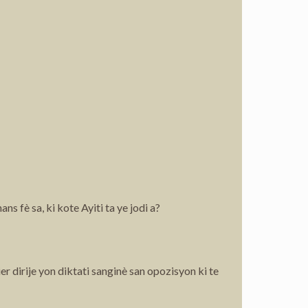
s fè sa, ki kote Ayiti ta ye jodi a?
 dirije yon diktati sanginè san opozisyon ki te