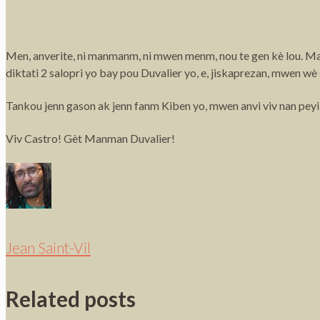
Men, anverite, ni manmanm, ni mwen menm, nou te gen kè lou. Ma
diktati 2 salopri yo bay pou Duvalier yo, e, jiskaprezan, mwen w
Tankou jenn gason ak jenn fanm Kiben yo, mwen anvi viv nan peyi 
Viv Castro! Gèt Manman Duvalier!
Jean Saint-Vil
Related posts