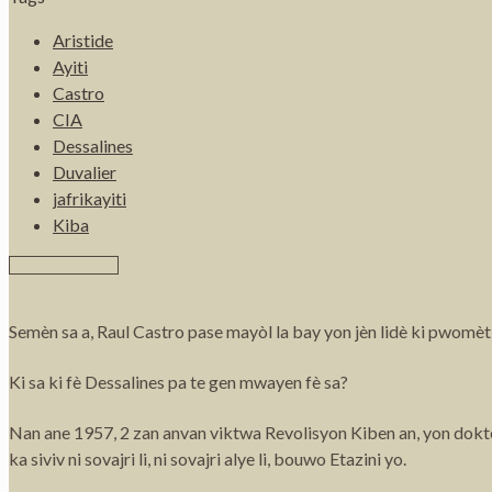
Aristide
Ayiti
Castro
CIA
Dessalines
Duvalier
jafrikayiti
Kiba
Semèn sa a, Raul Castro pase mayòl la bay yon jèn lidè ki pwomèt p
Ki sa ki fè Dessalines pa te gen mwayen fè sa?
Nan ane 1957, 2 zan anvan viktwa Revolisyon Kiben an, yon doktè 
ka siviv ni sovajri li, ni sovajri alye li, bouwo Etazini yo.