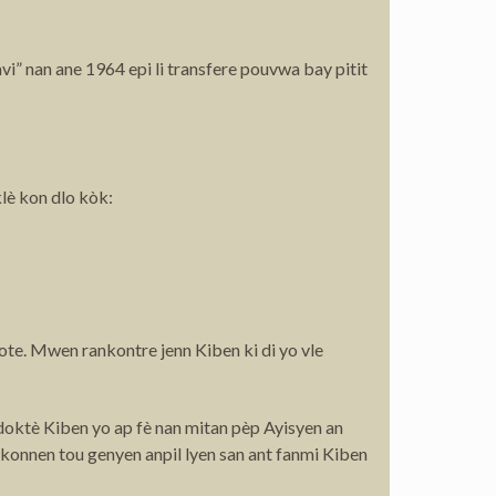
avi” nan ane 1964 epi li transfere pouvwa bay pitit
klè kon dlo kòk:
ote. Mwen rankontre jenn Kiben ki di yo vle
 doktè Kiben yo ap fè nan mitan pèp Ayisyen an
 konnen tou genyen anpil lyen san ant fanmi Kiben