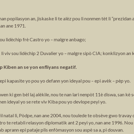
n popilasyon an, jiskaske li te alèz pou li nonmen tèt li “prezidan 
nan ane 1971.
v sou lidèchip frè Castro yo – malgre anbago;
k li viv sou lidèchip 2 Duvalier yo – malgre sipò CIA; konklizyon an 
p Kiben an se yon enfliyans negatif.
a, epi kapasite yo pou yo defann yon ideyal pou – epi avèk – pèp yo.
ki gen bèl laj alèkile, nou te nan lari nenpòt 11è diswa, san kè s
men ideyal yo se rete viv Kiba pou yo devlope peyi yo.
l natal li, Pòdpe, nan ane 2004, nou toulede te obsève gwo travay
ro te retabli relasyon diplomatik ant 2 peyi yo, nan ane 1996. Nou
b aprann epi pataje plis enfòmasyon sou aspè sa a, pi douvan.