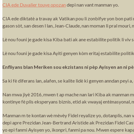
CIA ede Duvalier touye opozan
depi nan vant manman yo.
CIA ede diktatè a travay ak Vatikan pou li zonbifye yon bon pati na
gason sòt, san desen l lan, Jean-Claude, nan moman li pral mouri, 
Lè nou founi je gade kisa Kiba bati ak ane estabilite politik li vi
Lè nou founi je gade kisa Ayiti genyen kòm eritaj estabilite politi
Enfliyans blan Meriken sou ekzistans ni pèp Ayisyen an ni pè
Sa ki fè diferans lan, alafen, se kalite lidè ki genyen anndan peyi 
Nan mwa jiyè 2016, mwen t ap mache nan lari Kiba ak manman mwen 
kontinye fè plis eksperyans biznis, etid ak vwayaj entènasyonal, 
Manman m te kontan wè mèvèy Fidel reyalize yo, dotanplis, nan vi
depi apre Prezidan Jean-Bertrand Aristide ak Prezidan Fidel Cast
yo epi fanmi Ayisyen yo, ikonpri, fanmi pa nou. Mwen espere kapa