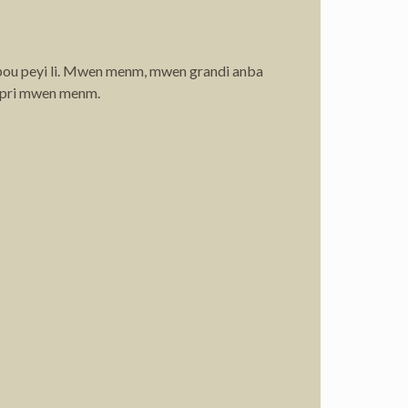
a pou peyi li. Mwen menm, mwen grandi anba
konpri mwen menm.