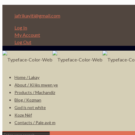
Depi nan Ginen bon Nèg ap ede Nèg!
jafrikayiti@gmail.com
Log In
My Account
Log Out
Home / Lakay
About / Ki lès mwen ye
Products / Machandiz
Blog / Kozman
God is not white
Koze Nèf
Contacts / Pale avè m