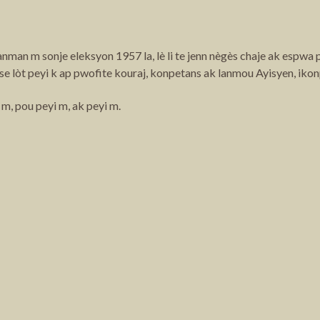
nman m sonje eleksyon 1957 la, lè li te jenn nègès chaje ak espw
è se lòt peyi k ap pwofite kouraj, konpetans ak lanmou Ayisyen, i
m, pou peyi m, ak peyi m.