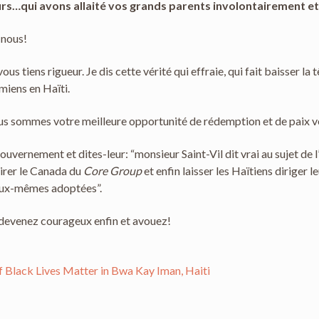
s…qui avons allaité vos grands parents involontairement et,
à nous!
us tiens rigueur. Je dis cette vérité qui effraie, qui fait baisser la
miens en Haïti.
s sommes votre meilleure opportunité de rédemption et de paix vé
vernement et dites-leur: “monsieur Saint-Vil dit vrai au sujet de l’
irer le Canada du
Core Group
et enfin laisser les Haïtiens diriger l
 eux-mêmes adoptées”.
, devenez courageux enfin et avouez!
f Black Lives Matter in Bwa Kay Iman, Haiti