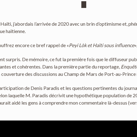
ïti, j’abordais l’arrivée de 2020 avec un brin d’optimisme et, phén
ue haïtienne.
ouffrez encore ce bref rappel de «
Peyi Lòk et Haïti sous influence
»
 surpris. De mémoire, ce fut la première fois que le diffuseur publ
inantes et cohérentes. Dans la première partie du reportage,
Enquêt
La couverture des discussions au Champ de Mars de Port-au-Prince
participation de Denis Paradis et les questions pertinentes du journ
selon laquelle M. Paradis décrivit une hypothétique population de 
aurait aidé les gens à comprendre mon commentaire là-dessus (vers la