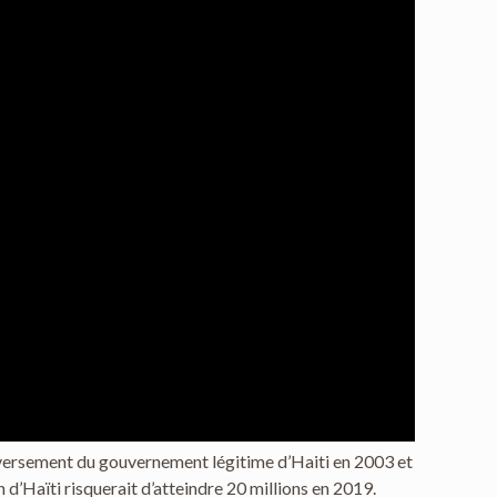
e renversement du gouvernement légitime d’Haiti en 2003 et
on d’Haïti risquerait d’atteindre 20 millions en 2019.