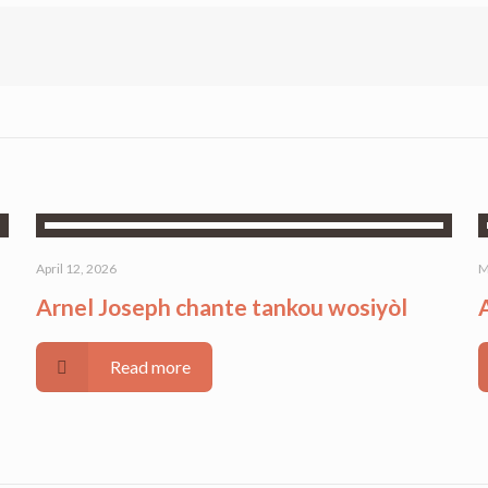
April 12, 2026
M
Arnel Joseph chante tankou wosiyòl
Read more