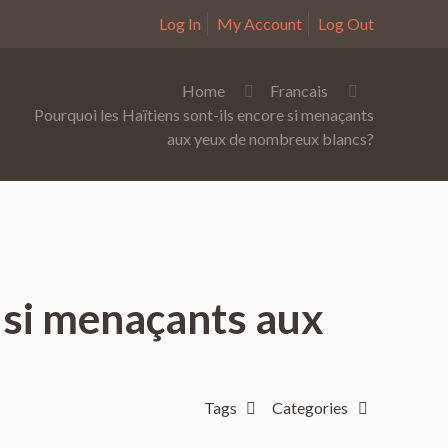
Log In
My Account
Log Out
Home
Francais
Pourquoi les Haïtiens sont-ils encore si menaçants
aux yeux de nombreux blancs?
e si menaçants aux
Tags
Categories