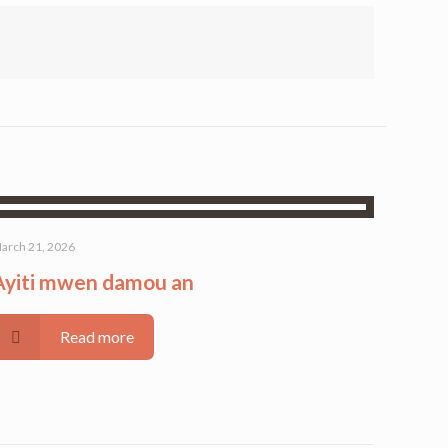
arch 21, 2026
Ayiti mwen damou an
Read more