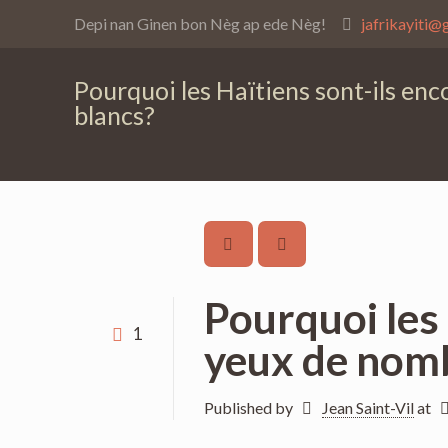
Depi nan Ginen bon Nèg ap ede Nèg!
jafrikayiti@
Pourquoi les Haïtiens sont-ils e
blancs?
Pourquoi les
1
yeux de nom
Published by
Jean Saint-Vil
at