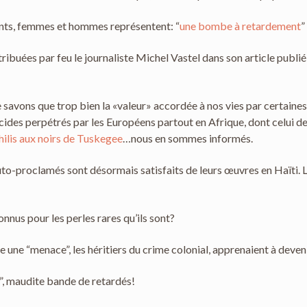
ants, femmes et hommes représentent: “
une bombe à retardement
”
ttribuées par feu le journaliste Michel Vastel dans son article publ
ne savons que trop bien la «valeur» accordée à nos vies par certaine
cides perpétrés par les Européens partout en Afrique, dont celui de
hilis aux noirs de Tuskegee
…nous en sommes informés.
s auto-proclamés sont désormais satisfaits de leurs œuvres en Haïti
onnus pour les perles rares qu’ils sont?
ne “menace”, les héritiers du crime colonial, apprenaient à devenir 
”, maudite bande de retardés!