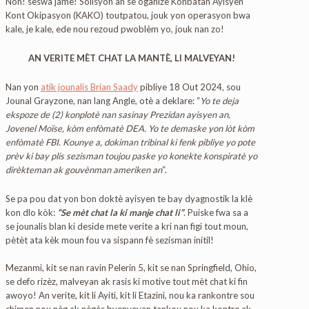
Non! seswa jamè! Solisyon an se òganize Konbatan Ayisyen
Kont Okipasyon (KAKO) toutpatou, jouk yon operasyon bwa
kale, je kale, ede nou rezoud pwoblèm yo, jouk nan zo!
AN VERITE MÈT CHAT LA MANTÈ, LI MALVEYAN!
Nan yon
atik jounalis Brian Saady
pibliye 18 Out 2024, sou
Jounal Grayzone, nan lang Angle, otè a deklare: “
Yo te deja
ekspoze de (2) konplotè nan sasinay Prezidan ayisyen an,
Jovenel Moïse, kòm enfòmatè DEA. Yo te demaske yon lòt kòm
enfòmatè FBI. Kounye a, dokiman tribinal ki fenk pibliye yo pote
prèv ki bay plis sezisman toujou paske yo konekte konspiratè yo
dirèkteman ak gouvènman ameriken an
“.
Se pa pou dat yon bon doktè ayisyen te bay dyagnostik la klè
kon dlo kòk:
“Se mèt chat la ki manje chat li”
. Puiske fwa sa a
se jounalis blan ki deside mete verite a kri nan figi tout moun,
pètèt ata kèk moun fou va sispann fè sezisman initil!
Mezanmi, kit se nan ravin Pelerin 5, kit se nan Springfield, Ohio,
se defo rizèz, malveyan ak rasis ki motive tout mèt chat ki fin
awoyo! An verite, kit li Ayiti, kit li Etazini, nou ka rankontre sou
chimen nou nèg ak nègès byenveyan tankou nou ka kontre ak