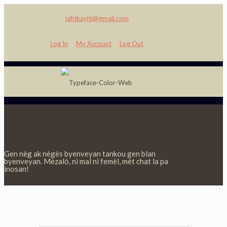
jafrikayiti@gmail.com
Log In
My Account
Log Out
Gen nèg ak nègès byenveyan tankou gen blan
byenveyan. Mèzalò, ni mal ni femèl, mèt chat la pa
inosan!