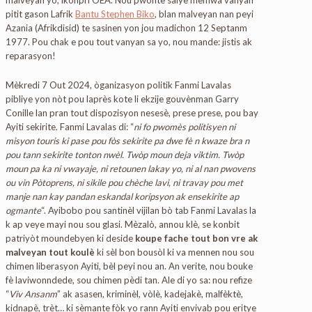
pitit gason Lafrik
Bantu Stephen Biko
, blan malveyan nan peyi
Azania (Afrikdisid) te sasinen yon jou madichon 12 Septanm
1977. Pou chak e pou tout vanyan sa yo, nou mande: jistis ak
reparasyon!
Mèkredi 7 Out 2024, òganizasyon politik Fanmi Lavalas
pibliye yon nòt pou laprès kote li ekzije gouvènman Garry
Conille lan pran tout dispozisyon nesesè, prese prese, pou bay
Ayiti sekirite. Fanmi Lavalas di: “
ni fo pwomès politisyen ni
misyon touris ki pase pou fòs sekirite pa dwe fè n kwaze bra n
pou tann sekirite tonton nwèl. Twòp moun deja viktim. Twòp
moun pa ka ni vwayaje, ni retounen lakay yo, ni al nan pwovens
ou vin Pòtoprens, ni sikile pou chèche lavi, ni travay pou met
manje nan kay pandan eskandal koripsyon ak ensekirite ap
ogmante
“. Ayibobo pou santinèl vijilan bò tab Fanmi Lavalas la
k ap veye mayi nou sou glasi. Mèzalò, annou klè, se konbit
patriyòt moundebyen ki deside
koupe fache tout bon vre ak
malveyan tout koulè
ki sèl bon bousòl ki va mennen nou sou
chimen liberasyon Ayiti, bèl peyi nou an. An verite, nou bouke
fè laviwonndede, sou chimen pèdi tan. Ale di yo sa: nou refize
“
Viv Ansanm
” ak asasen, kriminèl, vòlè, kadejakè, malfèktè,
kidnapè, trèt… ki sèmante fòk yo rann Ayiti envivab pou eritye