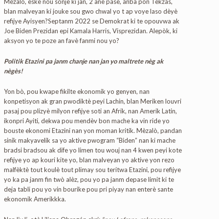
Mèzalò, èske nou sonje ki jan, 2 ane pase, anba pon Tekzas,
blan malveyan ki jouke sou gwo chwal yo t ap voye laso dèyè
refijye Ayisyen?Septanm 2022 se Demokrat ki te opouvwa ak
Joe Biden Prezidan epi Kamala Harris, Visprezidan. Alepòk, ki
aksyon yo te poze an favè fanmi nou yo?
Politik Etazini pa janm chanje nan jan yo maltrete nèg ak
nègès!
Yon bò, pou kwape fikilte ekonomik yo genyen, nan
konpetisyon ak gran pwodiktè peyi Lachin, blan Meriken louvri
pasaj pou plizyè milyon refijye soti an Afrik, nan Amerik Latin,
ikonpri Ayiti, dekwa pou mendèv bon mache ka vin ride yo
bouste ekonomi Etazini nan yon moman kritik. Mèzalò, pandan
sinik makyavelik sa yo aktive pwogram “Biden” nan ki mache
bradsi bradsou ak dife yo limen tou wouj nan 4 kwen peyi kote
refijye yo ap kouri kite yo, blan malveyan yo aktive yon rezo
malfèktè tout koulè tout plimay sou teritwa Etazini, pou refijye
yo ka pa janm fin twò alèz, pou yo pa janm depase limit ki te
deja tabli pou yo vin bourike pou pri piyay nan enterè sante
ekonomik Amerikkka.