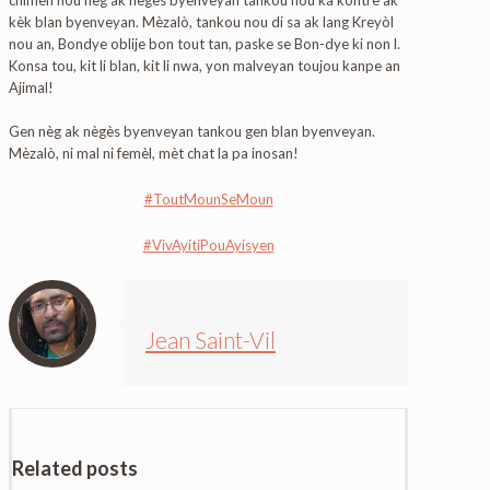
kèk blan byenveyan. Mèzalò, tankou nou di sa ak lang Kreyòl
nou an, Bondye oblije bon tout tan, paske se Bon-dye ki non l.
Konsa tou, kit li blan, kit li nwa, yon malveyan toujou kanpe an
Ajimal!
Gen nèg ak nègès byenveyan tankou gen blan byenveyan.
Mèzalò, ni mal ni femèl, mèt chat la pa inosan!
#ToutMounSeMoun
#VivAyitiPouAyisyen
Jean Saint-Vil
Related posts