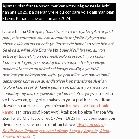
Ajisman blan franse osnon meriken vizavi nèg ak nègès Ayiti,
nan ane 1825, pa diferan vre lè ou konpare yo ak ajisman blan
Etazini, Kanada, Lewòp, nan ane 2024.
Daprè Liliana Obregón, “
blan franse yo te reyalize plan orijinal
pou yo te retounen sou zile a, remete majorite Ayisyen nan
chenn esklavaj epi bay elit yo “lettres de blanc” an te fè bèk atè.
Se lè sa a, Minis Afè Etranjè Wa Louis XVIII lan vini ak yon
estrateji tou nèf: “yon lòt modèl kolonizasyon”… yon koloni
komèsyal, ki gen yon avantaj bab e moustach – li pa ekzije
depans ki asosye ak koloni esklavajis yo…Olye yo tabli
dominasyon kolonyal sou Ayiti, yo pral itilize yon nouvo fòmil
depandans komèsyal ak endistriyèl k ap transfòme Ayiti an
“koloni komèsyal”
ki kwè
li genyen ak Lafrans yon relasyon
zanmitay, alyans, resipwosite epi komès”
. Pou yo jwenn rezilta
yo bezwen an, gang blan malveyan yo ta pral kore swadizan
dezyèm strateji sa a ak yon michan
kanpay atak bato boulèt
kanno
, san pran souf, kont Ayiti. Atak pou kolekte Ranson Wa
Zenglendo Charles X ki fèt 17 Avril 1825 lan, se youn pami yon
dividal zak ki suiv menm fòmil lan (alewè “
Ayiti gen dosye
Restitisyon-Reparasyon pou: Lafrans, Lespay, Angletè, Almay,
Etazini, Kanada…
“).