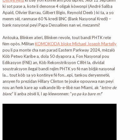
ki sot pase a, kote li denonse 4 oligak kòwonpi (André Saliba
Apaid, Olivier Barrau, Gilbert Bigio, Reynold Deeb ) ki ta, a yo
menm sèl, ranmase 60 % kredi BNC (Bank Nasyonal Kredi) –
bank nasyonal peyi Papa Dessalines nan wi, mezanmi!
Antouka, Blinken ateri, Blinken revole, tout bandi PHTK rete
fèm opòs. Militan
KOMOKODA bloke Michael Joseph Martelly
pou li pa monte cha nan parad Eastern Parkway 2024, mèzalò
Kòb Petwo Karibe a, dola 50 dyapora a, Fon Nasyonal pou
Edikasyon (FNE) an, Kòb Rekonstriksyon CIRH la, dividal
soustraksyon ilegal bandi rejim PHTK yo fè nan bidjè nasyonal
la… tout kòb sa yo kontinye fè fon…epi, tankou deryennetè,
ansyen fo prezidan Hillary Clinton te jouke opouvwa nan peyi
nou an fenk kare ap valkande lib-e-libè nan Miami, ak “
lettre de
blanc
” li anba zèsèl li, l ap klewonnen: “
yo pa ka bare m!
“