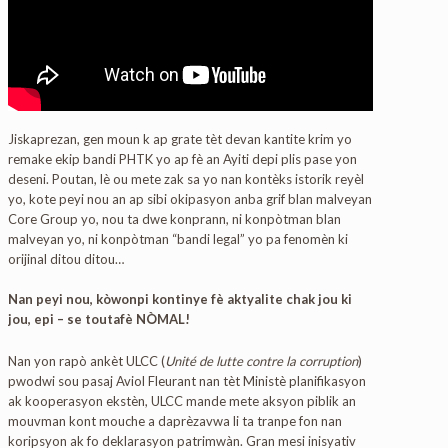
Jiskaprezan, gen moun k ap grate tèt devan kantite krim yo
remake ekip bandi PHTK yo ap fè an Ayiti depi plis pase yon
deseni. Poutan, lè ou mete zak sa yo nan kontèks istorik reyèl
yo, kote peyi nou an ap sibi okipasyon anba grif blan malveyan
Core Group yo, nou ta dwe konprann, ni konpòtman blan
malveyan yo, ni konpòtman “bandi legal” yo pa fenomèn ki
orijinal ditou ditou…
Nan peyi nou, kòwonpi kontinye fè aktyalite chak jou ki
jou, epi – se toutafè NÒMAL!
Nan yon rapò ankèt ULCC (
Unité de lutte contre la corruption
)
pwodwi sou pasaj Aviol Fleurant nan tèt Ministè planifikasyon
ak kooperasyon ekstèn, ULCC mande mete aksyon piblik an
mouvman kont mouche a daprèzavwa li ta tranpe fon nan
koripsyon ak fo deklarasyon patrimwàn. Gran mesi inisyativ