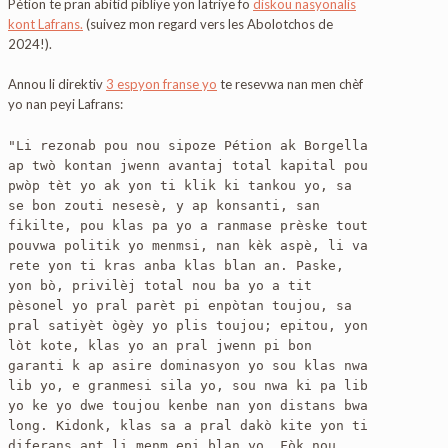
Pétion te pran abitid pibliye yon latriye fo
diskou nasyonalis
kont Lafrans.
(suivez mon regard vers les Abolotchos de
2024!).
Annou li direktiv
3 espyon franse yo
te resevwa nan men chèf
yo nan peyi Lafrans:
"Li rezonab pou nou sipoze Pétion ak Borgella 
ap twò kontan jwenn avantaj total kapital pou 
pwòp tèt yo ak yon ti klik ki tankou yo, sa 
se bon zouti nesesè, y ap konsanti, san 
fikilte, pou klas pa yo a ranmase prèske tout 
pouvwa politik yo menmsi, nan kèk aspè, li va 
rete yon ti kras anba klas blan an. Paske, 
yon bò, privilèj total nou ba yo a tit 
pèsonel yo pral parèt pi enpòtan toujou, sa 
pral satiyèt ògèy yo plis toujou; epitou, yon 
lòt kote, klas yo an pral jwenn pi bon 
garanti k ap asire dominasyon yo sou klas nwa 
lib yo, e granmesi sila yo, sou nwa ki pa lib 
yo ke yo dwe toujou kenbe nan yon distans bwa 
long. Kidonk, klas sa a pral dakò kite yon ti 
diferans ant li menm epi blan yo. Fòk nou 