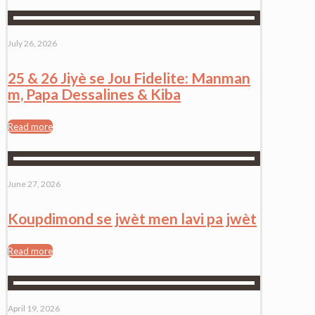
July 26, 2026
25 & 26 Jiyè se Jou Fidelite: Manman
m, Papa Dessalines & Kiba
Read more
June 27, 2026
Koupdimond se jwèt men lavi pa jwèt
Read more
April 19, 2026