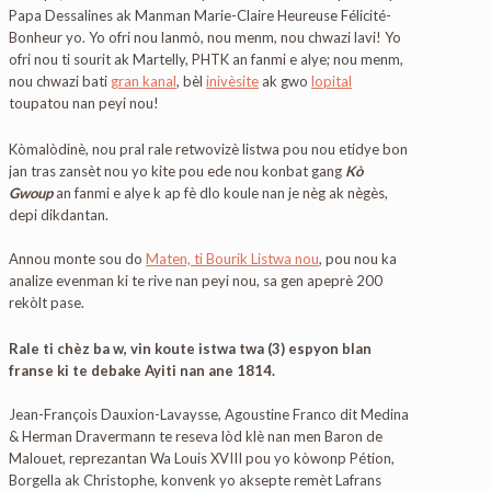
Papa Dessalines ak Manman Marie-Claire Heureuse Félicité-
Bonheur yo. Yo ofri nou lanmò, nou menm, nou chwazi lavi! Yo
ofri nou ti sourit ak Martelly, PHTK an fanmi e alye; nou menm,
nou chwazi bati
gran kanal
, bèl
inivèsite
ak gwo
lopital
toupatou nan peyi nou!
Kòmalòdinè, nou pral rale retwovizè listwa pou nou etidye bon
jan tras zansèt nou yo kite pou ede nou konbat gang
Kò
Gwoup
an fanmi e alye k ap fè dlo koule nan je nèg ak nègès,
depi dikdantan.
Annou monte sou do
Maten, ti Bourik Listwa nou
, pou nou ka
analize evenman ki te rive nan peyi nou, sa gen apeprè 200
rekòlt pase.
Rale ti chèz ba w, vin koute istwa twa (3) espyon blan
franse ki te debake Ayiti nan ane 1814.
Jean-François Dauxion-Lavaysse, Agoustine Franco dit Medina
& Herman Dravermann te reseva lòd klè nan men Baron de
Malouet, reprezantan Wa Louis XVIII pou yo kòwonp Pétion,
Borgella ak Christophe, konvenk yo aksepte remèt Lafrans