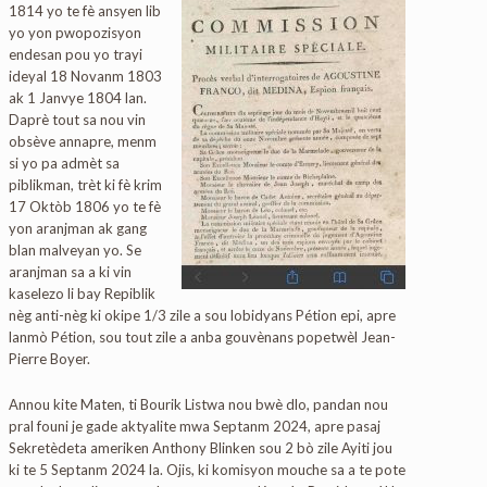
1814 yo te fè ansyen lib
yo yon pwopozisyon
endesan pou yo trayi
ideyal 18 Novanm 1803
ak 1 Janvye 1804 lan.
Daprè tout sa nou vin
obsève annapre, menm
si yo pa admèt sa
piblikman, trèt ki fè krim
17 Oktòb 1806 yo te fè
yon aranjman ak gang
blan malveyan yo. Se
aranjman sa a ki vin
kaselezo li bay Repiblik
nèg anti-nèg ki okipe 1/3 zile a sou lobidyans Pétion epi, apre
lanmò Pétion, sou tout zile a anba gouvènans popetwèl Jean-
Pierre Boyer.
Annou kite Maten, ti Bourik Listwa nou bwè dlo, pandan nou
pral founi je gade aktyalite mwa Septanm 2024, apre pasaj
Sekretèdeta ameriken Anthony Blinken sou 2 bò zile Ayiti jou
ki te 5 Septanm 2024 la. Ojis, ki komisyon mouche sa a te pote