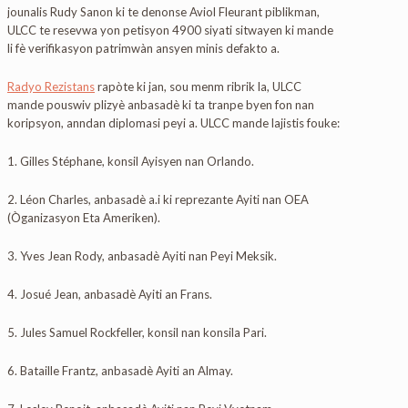
jounalis Rudy Sanon ki te denonse Aviol Fleurant piblikman,
ULCC te resevwa yon petisyon 4900 siyati sitwayen ki mande
li fè verifikasyon patrimwàn ansyen minis defakto a.
Radyo Rezistans
rapòte ki jan, sou menm ribrik la, ULCC
mande pouswiv plizyè anbasadè ki ta tranpe byen fon nan
koripsyon, anndan diplomasi peyi a. ULCC mande lajistis fouke:
1. Gilles Stéphane, konsil Ayisyen nan Orlando.
2. Léon Charles, anbasadè a.i ki reprezante Ayiti nan OEA
(Òganizasyon Eta Ameriken).
3. Yves Jean Rody, anbasadè Ayiti nan Peyi Meksik.
4. Josué Jean, anbasadè Ayiti an Frans.
5. Jules Samuel Rockfeller, konsil nan konsila Pari.
6. Bataille Frantz, anbasadè Ayiti an Almay.