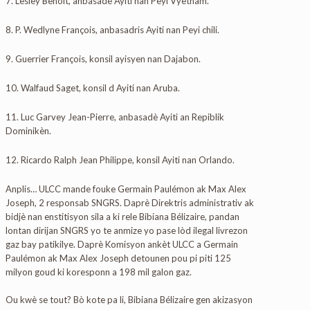
7. Lesley Benoit, anbasadè Ayiti nan Peyi Vyetnam.
8. P. Wedlyne François, anbasadris Ayiti nan Peyi chili.
9. Guerrier François, konsil ayisyen nan Dajabon.
10. Walfaud Saget, konsil d Ayiti nan Aruba.
11. Luc Garvey Jean-Pierre, anbasadè Ayiti an Repiblik
Dominikèn.
12. Ricardo Ralph Jean Philippe, konsil Ayiti nan Orlando.
Anplis… ULCC mande fouke Germain Paulémon ak Max Alex
Joseph, 2 responsab SNGRS. Daprè Direktris administrativ ak
bidjè nan enstitisyon sila a ki rele Bibiana Bélizaire, pandan
lontan dirijan SNGRS yo te anmize yo pase lòd ilegal livrezon
gaz bay patikilye. Daprè Komisyon ankèt ULCC a Germain
Paulémon ak Max Alex Joseph detounen pou pi piti 125
milyon goud ki koresponn a 198 mil galon gaz.
Ou kwè se tout? Bò kote pa li, Bibiana Bélizaire gen akizasyon