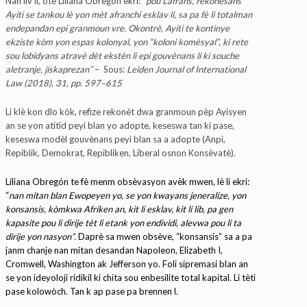
Nan liv li, otè Liliana Obregón ekri:
“pou Lafrans,
rekonesans
Ayiti
se tankou lè yon mèt afranchi esklav li, sa pa fè li totalman
endepandan epi granmoun vre. Okontrè, Ayiti te kontinye
ekziste kòm yon espas kolonyal, yon “koloni komèsyal”, ki rete
sou lobidyans atravè dèt ekstèn li epi gouvènans li ki souche
aletranje, jiskaprezan”
– Sous:
Leiden Journal of International
Law (2018), 31, pp. 597–615
Li klè kon dlo kòk, refize rekonèt dwa granmoun pèp Ayisyen
an se yon atitid peyi blan yo adopte, keseswa tan ki pase,
keseswa modèl gouvènans peyi blan sa a adopte (Anpi,
Repiblik, Demokrat, Repibliken, Liberal osnon Konsèvatè).
Liliana Obregón te fè menm obsèvasyon avèk mwen, lè li ekri:
“
nan mitan blan Ewopeyen yo, se yon kwayans jeneralize, yon
konsansis, kòmkwa Afriken an, kit li esklav, kit li lib, pa gen
kapasite pou li dirije tèt li etank yon endividi, alevwa pou li ta
dirije yon nasyon”.
Daprè sa mwen obsève, “konsansis” sa a pa
janm chanje nan mitan desandan Napoleon, Elizabeth I,
Cromwell, Washington ak Jefferson yo. Foli sipremasi blan an
se yon ideyoloji ridikil ki chita sou enbesilite total kapital. Li tèti
pase kolowòch. Tan k ap pase pa brennen l.