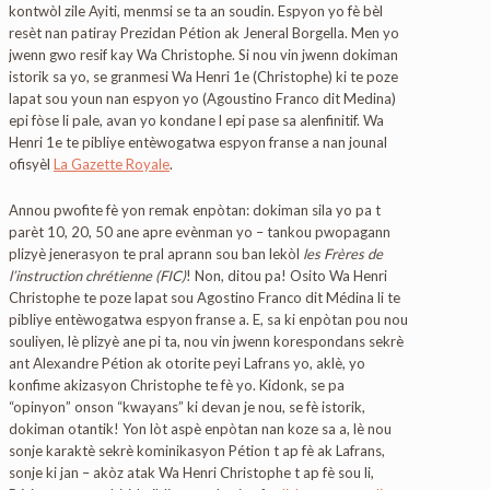
kontwòl zile Ayiti, menmsi se ta an soudin. Espyon yo fè bèl
resèt nan patiray Prezidan Pétion ak Jeneral Borgella. Men yo
jwenn gwo resif kay Wa Christophe. Si nou vin jwenn dokiman
istorik sa yo, se granmesi Wa Henri 1e (Christophe) ki te poze
lapat sou youn nan espyon yo (Agoustino Franco dit Medina)
epi fòse li pale, avan yo kondane l epi pase sa alenfinitif. Wa
Henri 1e te pibliye entèwogatwa espyon franse a nan jounal
ofisyèl
La Gazette Royale
.
Annou pwofite fè yon remak enpòtan: dokiman sila yo pa t
parèt 10, 20, 50 ane apre evènman yo – tankou pwopagann
plizyè jenerasyon te pral aprann sou ban lekòl
les Frères de
l’instruction chrétienne (FIC)
! Non, ditou pa! Osito Wa Henri
Christophe te poze lapat sou Agostino Franco dit Médina li te
pibliye entèwogatwa espyon franse a. E, sa ki enpòtan pou nou
souliyen, lè plizyè ane pi ta, nou vin jwenn korespondans sekrè
ant Alexandre Pétion ak otorite peyi Lafrans yo, aklè, yo
konfime akizasyon Christophe te fè yo. Kidonk, se pa
“opinyon” onson “kwayans” ki devan je nou, se fè istorik,
dokiman otantik! Yon lòt aspè enpòtan nan koze sa a, lè nou
sonje karaktè sekrè kominikasyon Pétion t ap fè ak Lafrans,
sonje ki jan – akòz atak Wa Henri Christophe t ap fè sou li,