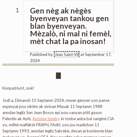
Gen nèg ak nègès
1
byenveyan tankou gen
blan byenveyan.
Mèzalò, ni mal ni femèl,
mèt chat la pa inosan!
Published by
Jean Saint-Vil
at
September 17,
2024
Konpatriyòt, onè!
Jodi a, Dimanch 15 Septanm 2024, mwen genyen yon panse
espesyal pou viktim ak sivivan Masak 11 Septanm 1988
anndan legliz Sen Jean Bosco epi pou vanyan pitit gason
Palestin ak Ayiti,
Antoine Izméry
, ki tonbe anba bal sanginè CIA
yo, militè malfèktè FRAPH, FAdH, yon jou madichon 11
Septanm 1993, anndan legliz Sakrekè, devan je kominote blan
malveyan yo, ikonpri OEA. Nou pwofite salye memwa vanyan