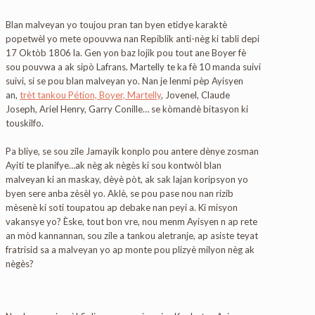
Blan malveyan yo toujou pran tan byen etidye karaktè
popetwèl yo mete opouvwa nan Repiblik anti-nèg ki tabli depi
17 Oktòb 1806 la. Gen yon baz lojik pou tout ane Boyer fè
sou pouvwa a ak sipò Lafrans. Martelly te ka fè 10 manda suivi
suivi, si se pou blan malveyan yo. Nan je lenmi pèp Ayisyen
an,
trèt tankou Pétion, Boyer, Martelly
, Jovenel, Claude
Joseph, Ariel Henry, Garry Conille… se kòmandè bitasyon ki
touskilfo.
Pa bliye, se sou zile Jamayik konplo pou antere dènye zosman
Ayiti te planifye…ak nèg ak nègès ki sou kontwòl blan
malveyan ki an maskay, dèyè pòt, ak sak lajan koripsyon yo
byen sere anba zèsèl yo. Aklè, se pou pase nou nan rizib
mèsenè ki soti toupatou ap debake nan peyi a. Ki misyon
vakansye yo? Èske, tout bon vre, nou menm Ayisyen n ap rete
an mòd kannannan, sou zile a tankou aletranje, ap asiste teyat
fratrisid sa a malveyan yo ap monte pou plizyè milyon nèg ak
nègès?