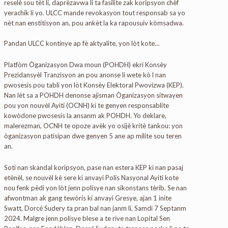
reselè sou tèt li, daprèzavwa li ta fasilite zak koripsyon chèf
yerachik li yo. ULCC mande revokasyon tout responsab sa yo
nèt nan enstitisyon an, pou ankèt la ka rapousuiv kòmsadwa.
Pandan ULCC kontinye ap fè aktyalite, yon lòt kote…
Platfòm Òganizasyon Dwa moun (POHDH) ekri Konsèy
Prezidansyèl Tranzisyon an pou anonse li wete kò l nan
pwosesis pou tabli yon lòt Konsèy Elektoral Pwovizwa (KEP).
Nan lèt sa a POHDH denonse ajisman Òganizasyon sitwayen
pou yon nouvèl Ayiti (OCNH) ki te genyen responsablite
kowòdone pwosesis la ansanm ak POHDH. Yo deklare,
malerezman, OCNH te opoze avèk yo osijè kritè tankou: yon
òganizasyon patisipan dwe genyen 5 ane ap milite sou teren
an.
Soti nan skandal koripsyon, pase nan estera KEP ki nan pasaj
etènèl, se nouvèl kè sere ki anvayi Polis Nasyonal Ayiti kote
nou fenk pèdi yon lòt jenn polisye nan sikonstans tèrib. Se nan
afwontman ak gang tewòris ki anvayi Gresye, ajan 1 inite
Swatt, Dorcé Sudery ta pran bal nan janm li, Samdi 7 Septanm
2024. Malgre jenn polisye blese a te rive nan Lopital Sen