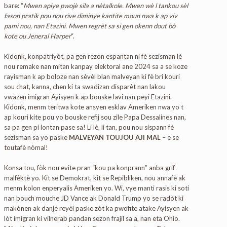
bare: “
Mwen apiye pwojè sila a nètalkole. Mwen wè l tankou sèl
fason pratik pou nou rive diminye kantite moun nwa k ap viv
pami nou, nan Etazini. Mwen regrèt sa si gen okenn dout bò
kote ou Jeneral Harper
“.
Kidonk, konpatriyòt, pa gen rezon espantan ni fè sezisman lè
nou remake nan mitan kanpay elektoral ane 2024 sa a se koze
rayisman k ap boloze nan sèvèl blan malveyan ki fè bri kouri
sou chat, kanna, chen ki ta swadizan disparèt nan lakou
vwazen imigran Ayisyen k ap bouske lavi nan peyi Etazini.
Kidonk, menm teritwa kote ansyen esklav Ameriken nwa yo t
ap kouri kite pou yo bouske refij sou zile Papa Dessalines nan,
sa pa gen pi lontan pase sa! Li lè, li tan, pou nou sispann fè
sezisman sa yo paske
MALVEYAN TOUJOU AJI MAL
– e se
toutafè nòmal!
Konsa tou, fòk nou evite pran “kou pa konprann” anba grif
malfèktè yo. Kit se Demokrat, kit se Repibliken, nou annafè ak
menm kolon enperyalis Ameriken yo. Wi, vye manti rasis ki soti
nan bouch mouche JD Vance ak Donald Trump yo se radòt ki
makònen ak danje reyèl paske zòt ka pwofite atake Ayisyen ak
lòt imigran ki vilnerab pandan sezon frajil sa a, nan eta Ohio.