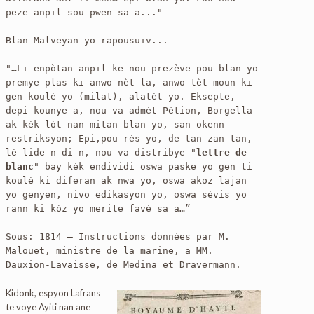
peze anpil sou pwen sa a..."

Blan Malveyan yo rapousuiv...
"…Li enpòtan anpil ke nou prezève pou blan yo 
premye plas ki anwo nèt la, anwo tèt moun ki 
gen koulè yo (milat), alatèt yo. Eksepte, 
depi kounye a, nou va admèt Pétion, Borgella 
ak kèk lòt nan mitan blan yo, san okenn 
restriksyon; Epi,pou rès yo, de tan zan tan, 
lè lide n di n, nou va distribye "
lettre de 
blanc
" bay kèk endividi oswa paske yo gen ti 
koulè ki diferan ak nwa yo, oswa akoz lajan 
yo genyen, nivo edikasyon yo, oswa sèvis yo 
rann ki kòz yo merite favè sa a…”

Sous: 1814 – Instructions données par M. 
Malouet, ministre de la marine, a MM. 
Dauxion-Lavaisse, de Medina et Dravermann.
Kidonk, espyon Lafrans
te voye Ayiti nan ane