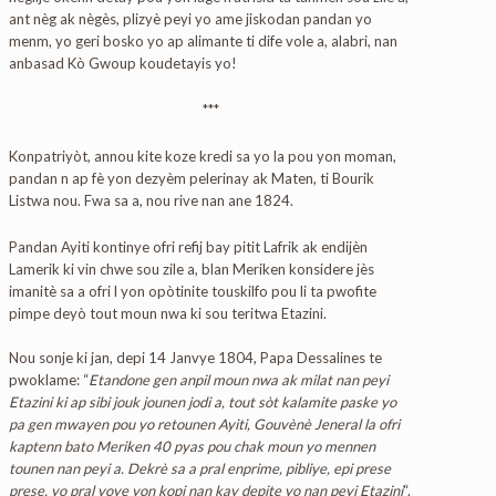
ant nèg ak nègès, plizyè peyi yo ame jiskodan pandan yo
menm, yo geri bosko yo ap alimante ti dife vole a, alabri, nan
anbasad Kò Gwoup koudetayis yo!
***
Konpatriyòt, annou kite koze kredi sa yo la pou yon moman,
pandan n ap fè yon dezyèm pelerinay ak Maten, ti Bourik
Listwa nou. Fwa sa a, nou rive nan ane 1824.
Pandan Ayiti kontinye ofri refij bay pitit Lafrik ak endijèn
Lamerik ki vin chwe sou zile a, blan Meriken konsidere jès
imanitè sa a ofri l yon opòtinite touskilfo pou li ta pwofite
pimpe deyò tout moun nwa ki sou teritwa Etazini.
Nou sonje ki jan, depi 14 Janvye 1804, Papa Dessalines te
pwoklame: “
Etandone gen anpil moun nwa ak milat nan peyi
Etazini ki ap sibi jouk jounen jodi a, tout sòt kalamite paske yo
pa gen mwayen pou yo retounen Ayiti, Gouvènè Jeneral la ofri
kaptenn bato Meriken 40 pyas pou chak moun yo mennen
tounen nan peyi a. Dekrè sa a pral enprime, pibliye, epi prese
prese, yo pral voye yon kopi nan kay depite yo nan peyi Etazini
“.