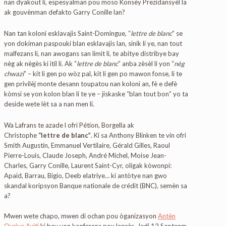
nan dyakout li, espesyalman pou moso Konsèy Prezidansyèl la
ak gouvènman defakto Garry Conille lan?
Nan tan koloni esklavajis Saint-Domingue, “
lettre de blanc
” se
yon dokiman paspouki blan esklavajis lan, sinik li ye, nan tout
malfezans li, nan awogans san limit li, te abitye distribye bay
nèg ak nègès ki itil li. Ak “
lettre de blanc
” anba zèsèl li yon “
nèg
chwazi
” – kit li gen po wòz pal, kit li gen po mawon fonse, li te
gen privilèj monte desann toupatou nan koloni an, fè e defè
kòmsi se yon kolon blan li te ye – jiskaske “blan tout bon” yo ta
deside wete lèt sa a nan men li.
Wa Lafrans te azade l ofri Pétion, Borgella ak
Christophe
“lettre de blanc”
. Ki sa Anthony Blinken te vin ofri
Smith Augustin, Emmanuel Vertilaire, Gérald Gilles, Raoul
Pierre-Louis, Claude Joseph, André Michel, Moise Jean-
Charles, Garry Conille, Laurent Saint-Cyr, oligak kòwonpi:
Apaid, Barrau, Bigio, Deeb elatriye… ki antòtye nan gwo
skandal koripsyon Banque nationale de crédit (BNC), semèn sa
a?
Mwen wete chapo, mwen di ochan pou òganizasyon
Antèn
Ovriye Ayiti
ki bay yon konferans pou laprès, Jedi 12 Septanm