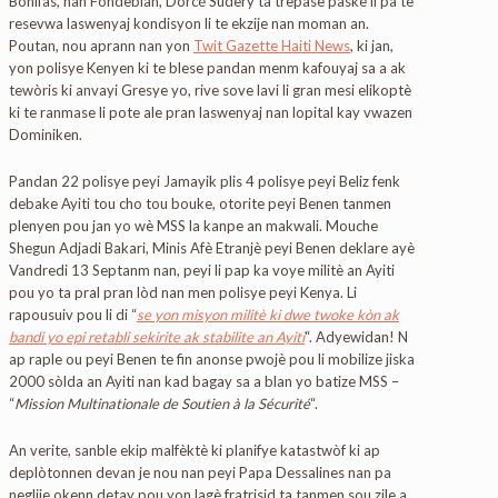
Bonifas, nan Fondèblan, Dorcé Sudery ta trepase paske li pa te
resevwa laswenyaj kondisyon li te ekzije nan moman an.
Poutan, nou aprann nan yon
Twit Gazette Haiti News
, ki jan,
yon polisye Kenyen ki te blese pandan menm kafouyaj sa a ak
tewòris ki anvayi Gresye yo, rive sove lavi li gran mesi elikoptè
ki te ranmase li pote ale pran laswenyaj nan lopital kay vwazen
Dominiken.
Pandan 22 polisye peyi Jamayik plis 4 polisye peyi Beliz fenk
debake Ayiti tou cho tou bouke, otorite peyi Benen tanmen
plenyen pou jan yo wè MSS la kanpe an makwali. Mouche
Shegun Adjadi Bakari, Minis Afè Etranjè peyi Benen deklare ayè
Vandredi 13 Septanm nan, peyi li pap ka voye militè an Ayiti
pou yo ta pral pran lòd nan men polisye peyi Kenya. Li
rapousuiv pou li di “
se yon misyon militè ki dwe twoke kòn ak
bandi yo epi retabli sekirite ak stabilite an Ayiti
“. Adyewidan! N
ap raple ou peyi Benen te fin anonse pwojè pou li mobilize jiska
2000 sòlda an Ayiti nan kad bagay sa a blan yo batize MSS –
“
Mission Multinationale de Soutien à la Sécurité
“.
An verite, sanble ekip malfèktè ki planifye katastwòf ki ap
deplòtonnen devan je nou nan peyi Papa Dessalines nan pa
neglije okenn detay pou yon lagè fratrisid ta tanmen sou zile a,