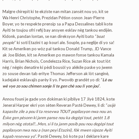
Malgre chirepit ki te ekziste nan mitan zansèt nou yo, kit se
Wa Henri Christophe, Prezidan Pétion osnon Jean-Pierre
Boyer, yo te respekte prensip sa a Papa Dessalines tabli kote
Ayiti te toujou ofri refij bay ansyen esklav nèg tankou endijèn.
Kidonk, pandan lontan, se nan direksyon Ayiti bato “
boat
people
” ki soti Etazini t ap kouri ale. Souple, pa neglije di yo sa!
Kit se Ameriken po wòz pal tankou Donald Trump, JD Vance
ak Joe Biden, kit se Ameriken po mawon fonse tankou Kamala
Harris, Brian Nichols, Condelezza Rice, Suzan Rice ak tout lòt
nèg / nègès denatire ki pèdi bousòl yo alèkile paske yo jwenn
zo souse devan tab eritye Thomas Jefferson ak lòt sanginè,
kadejakè esklavajis parèy li yo. Pwovèb grandèt yo di: “
Lè ou
wè vye zo sou chimen sonje li te gen chè sou li yon jou
“.
Annou founi je gade yon dokiman ki pibliye 17 Jiyè 1824, kote
Jeneral Harper ekri yon sèten Reveran Pastè Dewey, li di: “
osijè
kapasite zile a pou li ta resevwa TOUT popilasyon nwa nou an.
Èske gen pèsonn ki janm panse nou ka degèpi tout, petèt 1.8
milyon nèg ototal?…Men, si li ta janm posib pou nou degèpi tout
popilasyon nwa nou a (nan peyi Etazini), fòk mwen sipoze Ayiti
kapab resevwa yo
“. Pastè Dewey, bò kote pa l deklare kare