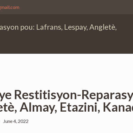
gmail.com
asyon pou: Lafrans, Lespay, Angletè,
sye Restitisyon-Reparasy
etè, Almay, Etazini, Kan
June 4, 2022