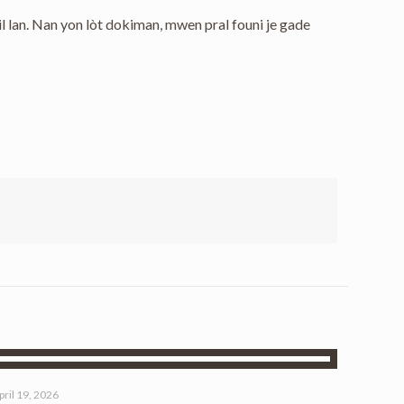
l lan. Nan yon lòt dokiman, mwen pral founi je gade
pril 19, 2026