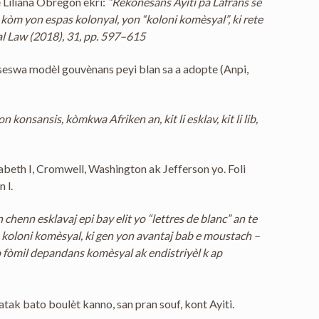
è Liliana Obregón ekri:
“Rekonesans Ayiti pa Lafrans se
 kòm yon espas kolonyal, yon “koloni komèsyal”, ki rete
al Law (2018), 31, pp. 597–615
eseswa modèl gouvènans peyi blan sa a adopte (Anpi,
onsansis, kòmkwa Afriken an, kit li esklav, kit li lib,
beth I, Cromwell, Washington ak Jefferson yo. Foli
 l.
 chenn esklavaj epi bay elit yo “lettres de blanc” an te
on koloni komèsyal, ki gen yon avantaj bab e moustach –
vo fòmil depandans komèsyal ak endistriyèl k ap
tak bato boulèt kanno, san pran souf, kont Ayiti.