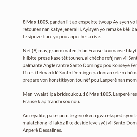
8 Mas 1805
, pandan li t ap enspekte twoup Ayisyen yo 
retounen nan katye jeneral li, Ayisyen yo remake kèk ba
te sipoze bare yo pou anpeche sa rive.
Nèf (9) mas, granm maten, blan Franse koumanse blayi bou
kilbite, prese kase tèt tounen, al chèche refij nan vil 
palmantè Angle rantre Santo Domingo pou konseye Ferrand
Li te si tèlman klè Santo Domingo pa lontan rele n chè
prepare yon konstitisyon tou nèf pou Lanperè nan moma
Men, vwalatilpa bridsoukou,
16 Mas 1805
, Lanperè re
Franse k ap franchi sou nou.
An reyalite, pa te janm te gen okenn gwo ekspedisyon lam
malatchong ki lakòz li te deside leve syèj vil Santo Do
Anperè Dessalines.