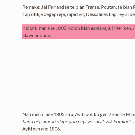
Remake: Jal Ferrand se te blan Franse. Poutan, se blan P
t ap oblije degèpi epi, rapid vit, Dessalines t ap reyisi 
Kidonk, nan ane 1805, kolon blan esklavajis (Meriken, 
alawonnbadè.
Nan menm ane 1805 sa a, Ayiti pot ko gen 2 zan, lè Mini
bann nèg ame ki okipe yon peyi yo sal ak zak kriminèl 
Ayiti nan ane 1806.