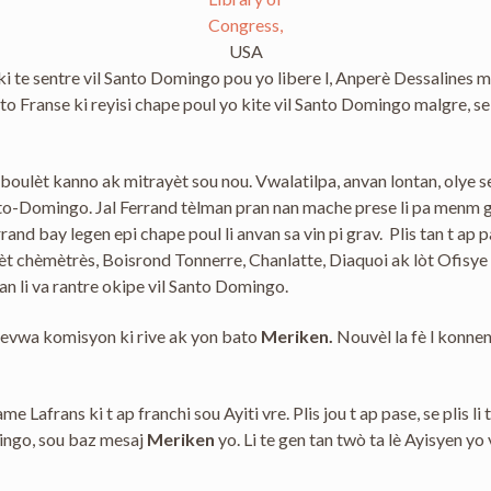
Congress,
USA
ki te sentre vil Santo Domingo pou yo libere l, Anperè Dessalines 
to Franse ki reyisi chape poul yo kite vil Santo Domingo malgre, s
lèt kanno ak mitrayèt sou nou. Vwalatilpa, anvan lontan, olye se bl
Santo-Domingo. Jal Ferrand tèlman pran nan mache prese li pa menm g
 bay legen epi chape poul li anvan sa vin pi grav. Plis tan t ap p
mèt chèmètrès, Boisrond Tonnerre, Chanlatte, Diaquoi ak lòt Ofisy
n li va rantre okipe vil Santo Domingo.
sevwa komisyon ki rive ak yon bato
Meriken.
Nouvèl la fè l konne
e Lafrans ki t ap franchi sou Ayiti vre. Plis jou t ap pase, se plis 
mingo, sou baz mesaj
Meriken
yo. Li te gen tan twò ta lè Ayisyen y