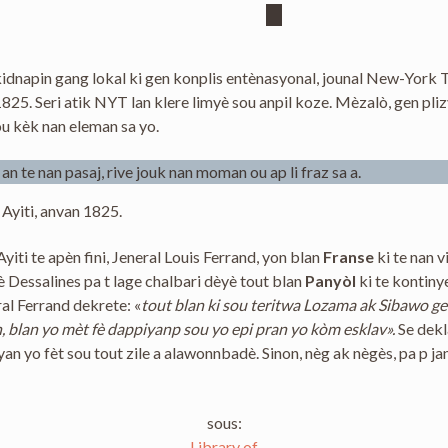
dnapin gang lokal ki gen konplis entènasyonal, jounal New-York T
 1825. Seri atik NYT lan klere limyè sou anpil koze. Mèzalò, gen pl
sou kèk nan eleman sa yo.
an te nan pasaj, rive jouk nan moman ou ap li fraz sa a.
Ayiti, anvan 1825.
ti te apèn fini, Jeneral Louis Ferrand, yon blan
Franse
ki te nan 
 Dessalines pa t lage chalbari dèyè tout blan
Panyòl
ki te kontiny
al Ferrand dekrete: «
tout blan ki sou teritwa Lozama ak Sibawo ge
, blan yo mèt fè dappiyanp sou yo epi pran yo kòm esklav».
Se dekl
yan yo fèt sou tout zile a alawonnbadè. Sinon, nèg ak nègès, pa p j
sous:
Library of