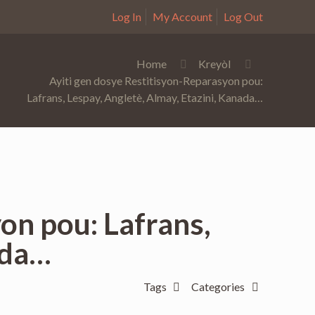
Log In
My Account
Log Out
Home
Kreyòl
Ayiti gen dosye Restitisyon-Reparasyon pou:
Lafrans, Lespay, Angletè, Almay, Etazini, Kanada…
on pou: Lafrans,
ada…
Tags
Categories