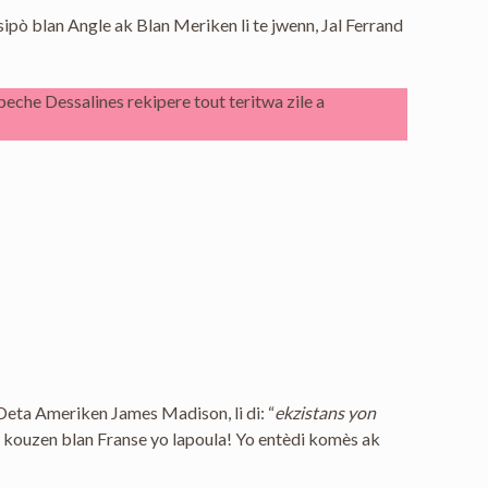
 sipò blan Angle ak Blan Meriken li te jwenn, Jal Ferrand
eche Dessalines rekipere tout teritwa zile a
 Deta Ameriken James Madison, li di: “
ekzistans yon
 kouzen blan Franse yo lapoula! Yo entèdi komès ak