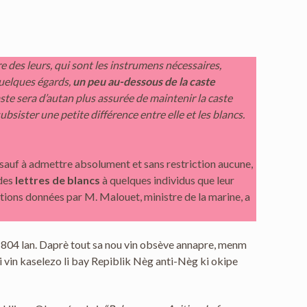
e des leurs, qui sont les instrumens nécessaires,
 quelques égards,
un peu au-dessous de la caste
 caste sera d’autan plus assurée de maintenir la caste
subsister une petite différence entre elle et les blancs.
 sauf à admettre absolument et sans restriction aucune,
 des
lettres de blancs
à quelques individus que leur
ctions données par M. Malouet, ministre de la marine, a
1804 lan. Daprè tout sa nou vin obsève annapre, menm
i vin kaselezo li bay Repiblik Nèg anti-Nèg ki okipe