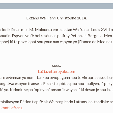
o
Ekzanp Wa Henri Christophe 1814.
va lòd klè nan men M. Malouet, reprezantan Wa franse Louis XVIII
oudin. Espyon yo fè bèl resèt nan patiray Petion ak Borgella. Men 
ophe) ki te poze lapat sou youn nan espyon yo (Franco de Medina) 
sous:
LaGazetteroyale.com
 apre evènman yo non – tankou pwopagann nou te vin aprann sou ban
ogatwa espyon franse a. E, sa ki enpòtan pou nou souliyen, lè plizy
è yo. Kidonk, se pa “opinyon” onson “kwayans” ki devan je nou la a,
minikasyon Pétion t ap fè ak Wa zenglendo Lafrans lan, tandiske an
 kont Lafrans.