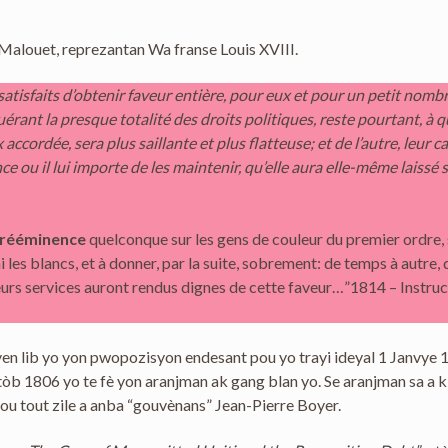
alouet, reprezantan Wa franse Louis XVIII.
satisfaits d’obtenir faveur entière, pour eux et pour un petit nombr
quérant la presque totalité des droits politiques, reste pourtant, à
ux accordée, sera plus saillante et plus flatteuse; et de l’autre, leur
tance ou il lui importe de les maintenir, qu’elle aura elle-même laissé 
prééminence
quelconque sur les gens de couleur du premier ordre,
 les blancs, et à donner, par la suite, sobrement: de temps à autre,
 leurs services auront rendus dignes de cette faveur…”1814 – Instru
yen lib yo yon pwopozisyon endesant pou yo trayi ideyal 1 Janvye 
tòb 1806 yo te fè yon aranjman ak gang blan yo. Se aranjman sa a k
 sou tout zile a anba “gouvènans” Jean-Pierre Boyer.