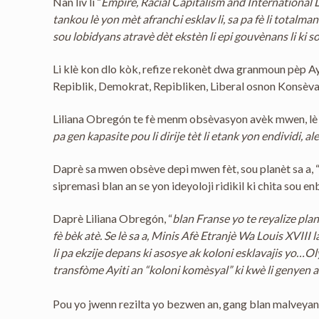
Nan liv li “
Empire, Racial Capitalism and International
tankou lè yon mèt afranchi esklav li, sa pa fè li total
sou lobidyans atravè dèt ekstèn li epi gouvènans li ki s
Li klè kon dlo kòk, refize rekonèt dwa granmoun pèp Ay
Repiblik, Demokrat, Repibliken, Liberal osnon Konsèva
Liliana Obregón te fè menm obsèvasyon avèk mwen, lè li
pa gen kapasite pou li dirije tèt li etank yon endividi, al
Daprè sa mwen obsève depi mwen fèt, sou planèt sa a, “
sipremasi blan an se yon ideyoloji ridikil ki chita sou en
Daprè Liliana Obregón, “
blan Franse yo te reyalize plan
fè bèk atè. Se lè sa a, Minis Afè Etranjè Wa Louis XVIII
li pa ekzije depans ki asosye ak koloni esklavajis yo…O
transfòme Ayiti an “koloni komèsyal” ki kwè li genyen 
Pou yo jwenn rezilta yo bezwen an, gang blan malveyan 