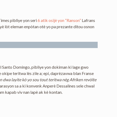
imes pibliye yon seri
6 atik osijè yon “Ranson”
Lafrans
izyè lòt eleman enpòtan otè yo pa prezante ditou osnon
vil Santo Domingo, pibliye yon dokiman ki lage gwo
e okipe teritwa lès zile a; epi, daprèzavwa blan Franse
n dwa layite kò yo sou tout teritwa nèg Afriken revòlte
arasyon sa a ki konvenk Anperè Dessalines sele chwal
anm kapab viv nan lapè ak kè kontan.