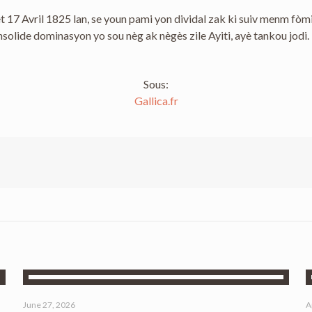
17 Avril 1825 lan, se youn pami yon dividal zak ki suiv menm fòmi
olide dominasyon yo sou nèg ak nègès zile Ayiti, ayè tankou jodi.
Sous:
Gallica.fr
June 27, 2026
A