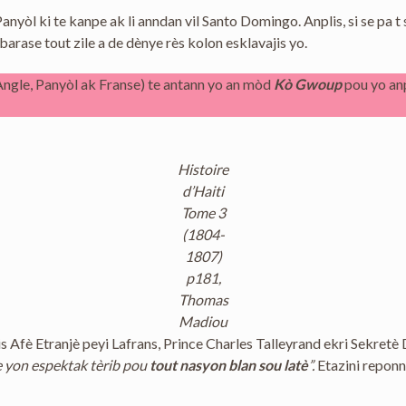
anyòl ki te kanpe ak li anndan vil Santo Domingo. Anplis, si se pa t
debarase tout zile a de dènye rès kolon esklavajis yo.
Angle, Panyòl ak Franse) te antann yo an mòd
Kò Gwoup
pou yo anp
Histoire
d’Haiti
Tome 3
(1804-
1807)
p181,
Thomas
Madiou
s Afè Etranjè peyi Lafrans, Prince Charles Talleyrand ekri Sekretè
se yon espektak tèrib pou
tout nasyon blan sou latè
”.
Etazini reponn