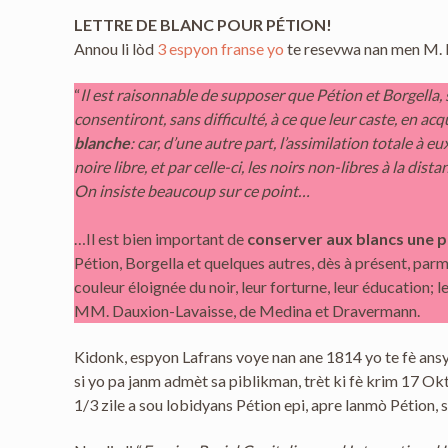
LETTRE DE BLANC POUR PÉTION!
Annou li lòd
3 espyon franse yo
te resevwa nan men M. M
“
Il est raisonnable de supposer que Pétion et Borgella, 
consentiront, sans difficulté, à ce que leur caste, en ac
blanche
: car, d’une autre part, l’assimilation totale à e
noire libre, et par celle-ci, les noirs non-libres à la dis
On insiste beaucoup sur ce point…
…Il est bien important de
conserver aux blancs une 
Pétion, Borgella et quelques autres, dès à présent, parmi
couleur éloignée du noir, leur forturne, leur éducation;
MM. Dauxion-Lavaisse, de Medina et Dravermann.
Kidonk, espyon Lafrans voye nan ane 1814 yo te fè ans
si yo pa janm admèt sa piblikman, trèt ki fè krim 17 Ok
1/3 zile a sou lobidyans Pétion epi, apre lanmò Pétion,