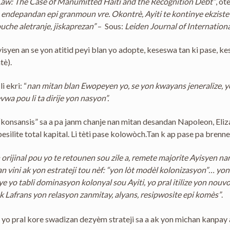
 Law: The Case of Manumitted Haiti and the Recognition Debt”
, ot
man endepandan epi granmoun vre. Okontrè, Ayiti te kontinye ekziste
ouche aletranje, jiskaprezan”
– Sous:
Leiden Journal of Internation
isyen an se yon atitid peyi blan yo adopte, keseswa tan ki pase, k
tè).
 ekri: “
nan mitan blan Ewopeyen yo, se yon kwayans jeneralize, yon k
evwa pou li ta dirije yon nasyon”.
konsansis” sa a pa janm chanje nan mitan desandan Napoleon, Eliza
besilite total kapital. Li tèti pase kolowòch.Tan k ap pase pa brennen
 orijinal pou yo te retounen sou zile a, remete majorite Ayisyen nan
 lan vini ak yon estrateji tou nèf: “yon lòt modèl kolonizasyon”… y
lye yo tabli dominasyon kolonyal sou Ayiti, yo pral itilize yon nou
ak Lafrans yon relasyon zanmitay, alyans, resipwosite epi komès”
.
yo pral kore swadizan dezyèm strateji sa a ak yon michan kanpay a