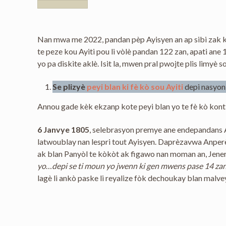
Nan mwa me 2022, pandan pèp Ayisyen an ap sibi zak ki
te peze kou Ayiti pou li vòlè pandan 122 zan, apati ane
yo pa diskite aklè. Isit la, mwen pral pwojte plis limyè 
Se plizyè
peyi blan ki fè kò
sou Ayiti
depi nasyon 
Annou gade kèk ekzanp kote peyi blan yo te fè kò kont 
6 Janvye 1805
, selebrasyon premye ane endepandans Ayi
latwoublay nan lespri tout Ayisyen. Daprèzavwa Anperè
ak blan Panyòl te kòkòt ak figawo nan moman an, Jener
yo
…
depi se ti moun yo jwenn ki gen mwens pase 14 zan
lagè li ankò paske li reyalize fòk dechoukay blan malve