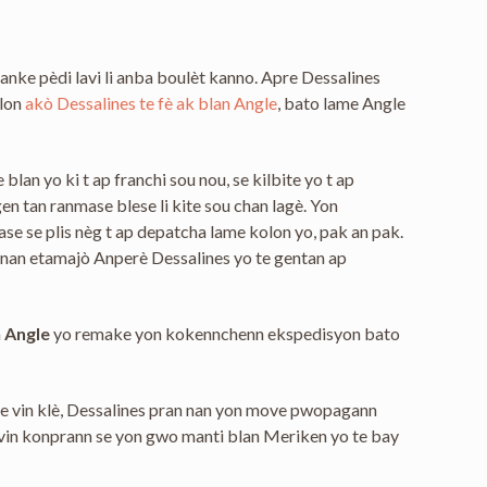
manke pèdi lavi li anba boulèt kanno. Apre Dessalines
elon
akò Dessalines te fè ak blan Angle
, bato lame Angle
an yo ki t ap franchi sou nou, se kilbite yo t ap
en tan ranmase blese li kite sou chan lagè. Yon
ase se plis nèg t ap depatcha lame kolon yo, pak an pak.
e nan etamajò Anperè Dessalines yo te gentan ap
n
Angle
yo remake yon kokennchenn ekspedisyon bato
li te vin klè, Dessalines pran nan yon move pwopagann
o vin konprann se yon gwo manti blan Meriken yo te bay