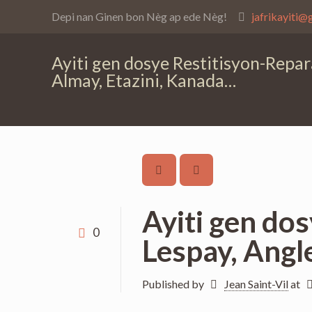
Depi nan Ginen bon Nèg ap ede Nèg!
jafrikayiti@
Ayiti gen dosye Restitisyon-Repar
Almay, Etazini, Kanada…
Ayiti gen do
0
Lespay, Angl
Published by
Jean Saint-Vil
at