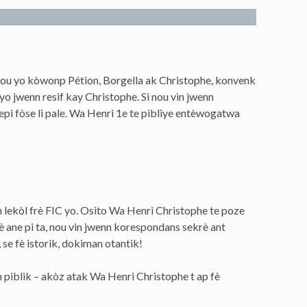
 pou yo kòwonp Pétion, Borgella ak Christophe, konvenk
yo jwenn resif kay Christophe. Si nou vin jwenn
epi fòse li pale. Wa Henri 1e te pibliye entèwogatwa
 lekòl frè FIC yo. Osito Wa Henri Christophe te poze
è ane pi ta, nou vin jwenn korespondans sekrè ant
 se fè istorik, dokiman otantik!
 piblik – akòz atak Wa Henri Christophe t ap fè