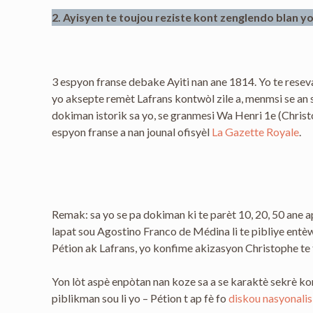
2.
Ayisyen te toujou reziste kont zenglendo blan y
3 espyon franse debake Ayiti nan ane 1814. Yo te rese
yo aksepte remèt Lafrans kontwòl zile a, menmsi se an s
dokiman istorik sa yo, se granmesi Wa Henri 1e (Christ
espyon franse a nan jounal ofisyèl
La Gazette Royale
.
Remak: sa yo se pa dokiman ki te parèt 10, 20, 50 ane
lapat sou Agostino Franco de Médina li te pibliye entèw
Pétion ak Lafrans, yo konfime akizasyon Christophe te f
Yon lòt aspè enpòtan nan koze sa a se karaktè sekrè ko
piblikman sou li yo – Pétion t ap fè fo
diskou nasyonalis