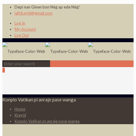
Depi nan Ginen bon Nèg ap ede Nèg!
jafrikayiti@gmail.com
Log In
My Account
Log Out
0
Konplo Vatikan pi anraje pase wanga
Home
Kreyòl
Konplo Vatikan pi anraje pase wanga