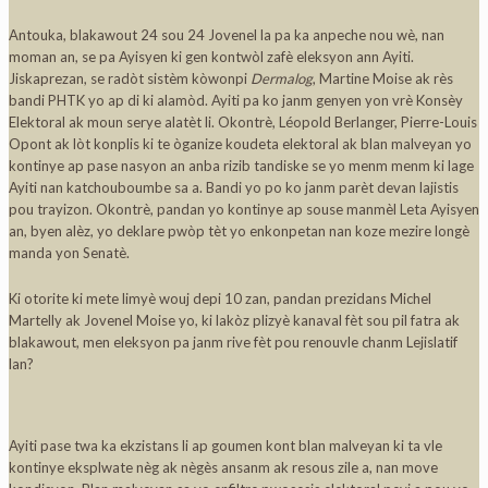
Antouka, blakawout 24 sou 24 Jovenel la pa ka anpeche nou wè, nan
moman an, se pa Ayisyen ki gen kontwòl zafè eleksyon ann Ayiti.
Jiskaprezan, se radòt sistèm kòwonpi
Dermalog
, Martine Moise ak rès
bandi PHTK yo ap di ki alamòd. Ayiti pa ko janm genyen yon vrè Konsèy
Elektoral ak moun serye alatèt li. Okontrè, Léopold Berlanger, Pierre-Louis
Opont ak lòt konplis ki te òganize koudeta elektoral ak blan malveyan yo
kontinye ap pase nasyon an anba rizib tandiske se yo menm menm ki lage
Ayiti nan katchouboumbe sa a. Bandi yo po ko janm parèt devan lajistis
pou trayizon. Okontrè, pandan yo kontinye ap souse manmèl Leta Ayisyen
an, byen alèz, yo deklare pwòp tèt yo enkonpetan nan koze mezire longè
manda yon Senatè.
Ki otorite ki mete limyè wouj depi 10 zan, pandan prezidans Michel
Martelly ak Jovenel Moise yo, ki lakòz plizyè kanaval fèt sou pil fatra ak
blakawout, men eleksyon pa janm rive fèt pou renouvle chanm Lejislatif
lan?
Ayiti pase twa ka ekzistans li ap goumen kont blan malveyan ki ta vle
kontinye eksplwate nèg ak nègès ansanm ak resous zile a, nan move