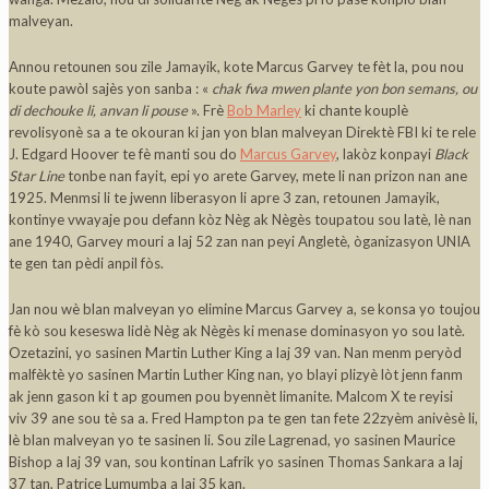
malveyan.
Annou retounen sou zile Jamayik, kote Marcus Garvey te fèt la, pou nou
koute pawòl sajès yon sanba : «
chak fwa mwen plante yon bon semans, ou
di dechouke li, anvan li pouse
». Frè
Bob Marley
ki chante kouplè
revolisyonè sa a te okouran ki jan yon blan malveyan Direktè FBI ki te rele
J. Edgard Hoover te fè manti sou do
Marcus Garvey
, lakòz konpayi
Black
Star Line
tonbe nan fayit, epi yo arete Garvey, mete li nan prizon nan ane
1925. Menmsi li te jwenn liberasyon li apre 3 zan, retounen Jamayik,
kontinye vwayaje pou defann kòz Nèg ak Nègès toupatou sou latè, lè nan
ane 1940, Garvey mouri a laj 52 zan nan peyi Angletè, òganizasyon UNIA
te gen tan pèdi anpil fòs.
Jan nou wè blan malveyan yo elimine Marcus Garvey a, se konsa yo toujou
fè kò sou keseswa lidè Nèg ak Nègès ki menase dominasyon yo sou latè.
Ozetazini, yo sasinen Martin Luther King a laj 39 van. Nan menm peryòd
malfèktè yo sasinen Martin Luther King nan, yo blayi plizyè lòt jenn fanm
ak jenn gason ki t ap goumen pou byennèt limanite. Malcom X te reyisi
viv 39 ane sou tè sa a. Fred Hampton pa te gen tan fete 22zyèm anivèsè li,
lè blan malveyan yo te sasinen li. Sou zile Lagrenad, yo sasinen Maurice
Bishop a laj 39 van, sou kontinan Lafrik yo sasinen Thomas Sankara a laj
37 tan, Patrice Lumumba a laj 35 kan.