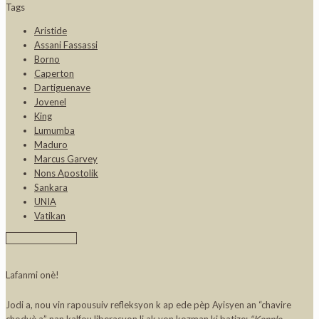
Tags
Aristide
Assani Fassassi
Borno
Caperton
Dartiguenave
Jovenel
King
Lumumba
Maduro
Marcus Garvey
Nons Apostolik
Sankara
UNIA
Vatikan
Lafanmi onè!
Jodi a, nou vin rapousuiv refleksyon k ap ede pèp Ayisyen an “chavire
chodyè a” nan kalfou liberasyon li ak yon kozman ki batize:
“Konplo