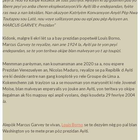
libere peyi yo anba chenn eksplwatasyon.Viv Ayiti lib e endepandan, fyète
ras nwa a nan loksidan. Nan okazyon Katriyèm Konvansyon Anyèl Pèp Nwa
Toutapou sou Latè, nou voye salitasyon pou ou epi pou pèp Ayisyen an.
MARCUS GARVEY, Prezidan”
Kidonk, malgre li ekri lèt sa a bay prezidan popetwèl Louis Borno,
Marcus
Garvey te reyalize, nan ane 1924 la, Ayiti pa te yon peyi
endepandan, se te yon teritwa okipe blan malveyan yo t ap toupizi.
Menmman parèyman, nan koumansman ane 2020 sa a, nou espere
Prezidan Venezuelyen an, Nicolas Maduro, reyalize se pa Repiblik d Ayiti
vre ki deside
rantre nan gang konplotè yo rele Groupe de Lima a.
Kokennchenn zak trayizon sa a se mouvman yon maryonèt ki rele Jovenel
Moise, blan malveyan enperyalis yo jouke ann Ayiti, yon teritwa yo okipe
ilegalman ak fòs magouy epi anpil vyolans, depi koudeta 29 fevriye 2004
la.
Alepòk Marcus Garvey te vivan,
Louis Borno
se te dezyèm nèg po pal blan
Washington yo te mete pran pòz prezidan Ayiti.