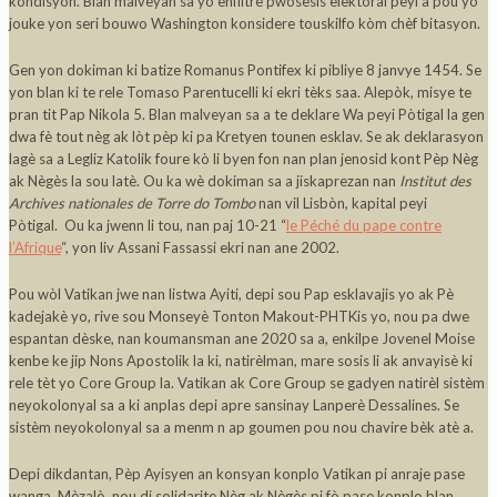
kondisyon. Blan malveyan sa yo enfiltre pwosesis elektoral peyi a pou yo
jouke yon seri bouwo Washington konsidere touskilfo kòm chèf bitasyon.
Gen yon dokiman ki batize Romanus Pontifex ki pibliye 8 janvye 1454. Se
yon blan ki te rele Tomaso Parentucelli ki ekri tèks saa. Alepòk, misye te
pran tit Pap Nikola 5. Blan malveyan sa a te deklare Wa peyi Pòtigal la gen
dwa fè tout nèg ak lòt pèp ki pa Kretyen tounen esklav. Se ak deklarasyon
lagè sa a Legliz Katolik foure kò li byen fon nan plan jenosid kont Pèp Nèg
ak Nègès la sou latè. Ou ka wè dokiman sa a jiskaprezan nan
Institut des
Archives nationales de Torre do Tombo
nan vil Lisbòn, kapital peyi
Pòtigal. Ou ka jwenn li tou, nan paj 10-21 “
le Péché du pape contre
l’Afrique
“, yon liv Assani Fassassi ekri nan ane 2002.
Pou wòl Vatikan jwe nan listwa Ayiti, depi sou Pap esklavajis yo ak Pè
kadejakè yo, rive sou Monseyè Tonton Makout-PHTKis yo, nou pa dwe
espantan dèske, nan koumansman ane 2020 sa a, enkilpe Jovenel Moise
kenbe ke jip Nons Apostolik la ki, natirèlman, mare sosis li ak anvayisè ki
rele tèt yo Core Group la. Vatikan ak Core Group se gadyen natirèl sistèm
neyokolonyal sa a ki anplas depi apre sansinay Lanperè Dessalines. Se
sistèm neyokolonyal sa a menm n ap goumen pou nou chavire bèk atè a.
Depi dikdantan, Pèp Ayisyen an konsyan konplo Vatikan pi anraje pase
wanga. Mèzalò, nou di solidarite Nèg ak Nègès pi fò pase konplo blan