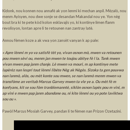
Kidonk, nou konnen nou annafè ak yon lenmi ki mechan anpil. Mèzalò, nou
menm Ayisyen, nou dwe sonje se desandan Makandal nou ye. Yon nèg
bout bra ki te pete kòd kolon esklavajis yo, ki kontinye limen flanm
revolisyon, lontan apre li te retounen nan zantray latè.
Annou fèmen koze a ak vwa yon zansèt vanyan k ap pale:
« Apre lènmi m yo va satisfè tèt yo, vivan osnon mò, mwen va retounen
pou mwen sèvi ou, menm jan mwen te toujou abitye fè l la. Tank mwen
vivan mwen pap janm chanje. Lè mwen va mouri, m ap kontinye mete
lapèrèz nan lespri tout lènmi libète Nèg ak Nègès. Sizoka ta gen pouvwa
nan lanmò, alòs, ou mèt konte sou mwen, se nan lanmò menm mwen va
transfòme an veritab Marcus Garvey mwen ta vle ye a. Ou mèt fè m
konfyans, kit se sou fòm tranblemanntè, siklòn osnon lapès pou m vini, m
ap vini e mwen pap janm abandone ou, ni kite lènmi ou yo pote laviktwa
sou ou »
.
Pawòl Marcus Mosiah Garvey, pandan li te fèmen nan Prizon Ozetazini.