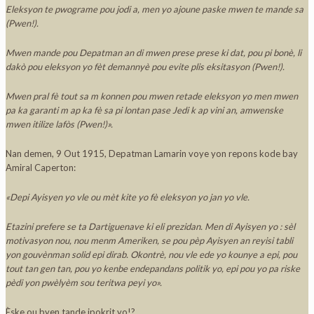
Eleksyon te pwograme pou jodi a, men yo ajoune paske mwen te mande sa
(Pwen!).
Mwen mande pou Depatman an di mwen prese prese ki dat, pou pi bonè, li
dakò pou eleksyon yo fèt demannyè pou evite plis eksitasyon (Pwen!).
Mwen pral fè tout sa m konnen pou mwen retade eleksyon yo men mwen
pa ka garanti m ap ka fè sa pi lontan pase Jedi k ap vini an, amwenske
mwen itilize lafòs (Pwen!)».
Nan demen, 9 Out 1915, Depatman Lamarin voye yon repons kode bay
Amiral Caperton:
«Depi Ayisyen yo vle ou mèt kite yo fè eleksyon yo jan yo vle.
Etazini prefere se ta Dartiguenave ki eli prezidan. Men di Ayisyen yo : sèl
motivasyon nou, nou menm Ameriken, se pou pèp Ayisyen an reyisi tabli
yon gouvènman solid epi dirab. Okontrè, nou vle ede yo kounye a epi, pou
tout tan gen tan, pou yo kenbe endepandans politik yo, epi pou yo pa riske
pèdi yon pwèlyèm sou teritwa peyi yo».
Èske ou byen tande ipokrit yo!?