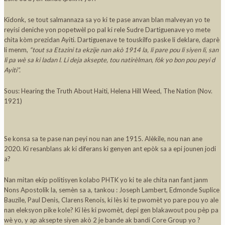
Kidonk, se tout salmannaza sa yo ki te pase anvan blan malveyan yo te
reyisi deniche yon popetwèl po pal ki rele Sudre Dartiguenave yo mete
chita kòm prezidan Ayiti. Dartiguenave te touskilfo paske li deklare, daprè
li menm,
“tout sa Etazini ta ekzije nan akò 1914 la, li pare pou li siyen li, san
li pa wè sa ki ladan l. Li deja aksepte, tou natirèlman, fòk yo bon pou peyi d
Ayiti”.
Sous: Hearing the Truth About Haiti, Helena Hill Weed, The Nation (Nov.
1921)
Se konsa sa te pase nan peyi nou nan ane 1915. Alèkile, nou nan ane
2020. Ki resanblans ak ki diferans ki genyen ant epòk sa a epi jounen jodi
a?
Nan mitan ekip politisyen kolabo PHTK yo ki te ale chita nan fant janm
Nons Apostolik la, semèn sa a, tankou : Joseph Lambert, Edmonde Suplice
Bauzile, Paul Denis, Clarens Renois, ki lès ki te pwomèt yo pare pou yo ale
nan eleksyon pike kole? Ki lès ki pwomèt, depi gen blakawout pou pèp pa
wè yo, y ap aksepte siyen akò 2 je bande ak bandi Core Group yo ?