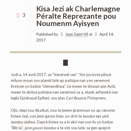
Kisa Jezi ak Charlemagne
Péralte Reprezante pou
3
Noumenm Ayisyen
Published by
Jean Saint-Vil
at
April 14,
2017
Jodi a, 14 avril 2017, se “Vandredi sen”. Yon jou kote plizyè
milyon moun sou planèt latè ap patisipe nan yon seremoni
Kretyen yo batize “chimendkwa”. Lè mwen te timoun ann Ayiti,
mwen te abitye patisipe nan seremoni sa a, etank anfannkè nan
legliz Episkopal Epifani, sou plas
Carl Bouard
, Pòtoprens.
Ojis, depi nou tikatkat, nou te jwenn granmoun yo ap rakonte
listwa Jezi, yon jenn gason blan, yo di ki te
bondye
epi
pitit
bondye
alafwa. Daprè listwa sa a ki ekri nan yon liv yo batize
“Bib la”,
jenn gason-bondye
a te vini sou latè, sa gen apeprè