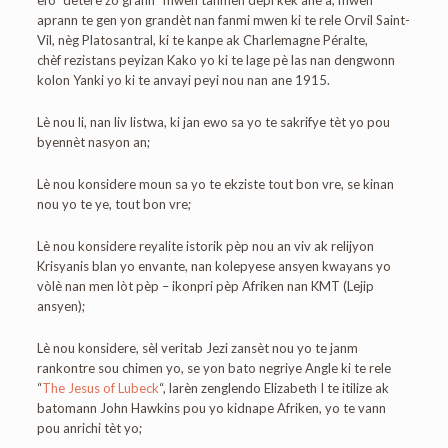
efò “detere zo grann” mwen tanmen depi kèk ane a, mwen
aprann te gen yon grandèt nan fanmi mwen ki te rele Orvil Saint-
Vil, nèg Platosantral, ki te kanpe ak Charlemagne Péralte,
chèf rezistans peyizan Kako yo ki te lage pè las nan dengwonn
kolon Yanki yo ki te anvayi peyi nou nan ane 1915.
Lè nou li, nan liv listwa, ki jan ewo sa yo te sakrifye tèt yo pou
byennèt nasyon an;
Lè nou konsidere moun sa yo te ekziste tout bon vre, se kinan
nou yo te ye, tout bon vre;
Lè nou konsidere reyalite istorik pèp nou an viv ak relijyon
Krisyanis blan yo envante, nan kolepyese ansyen kwayans yo
vòlè nan men lòt pèp – ikonpri pèp Afriken nan KMT (Lejip
ansyen);
Lè nou konsidere, sèl veritab Jezi zansèt nou yo te janm
rankontre sou chimen yo, se yon bato negriye Angle ki te rele
“
The Jesus of Lubeck
“, larèn zenglendo Elizabeth I te itilize ak
batomann John Hawkins pou yo kidnape Afriken, yo te vann
pou anrichi tèt yo;