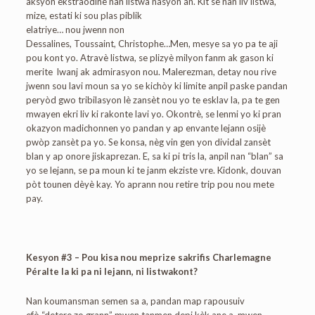
aksyon ekstraòdinè nan listwa nasyon an. Kit se nan liv listwa,
mize,
estati ki sou plas piblik
elatriye… nou jwenn non
Dessalines, Toussaint, Christophe…Men, mesye sa yo pa te aji
pou kont yo. Atravè listwa, se plizyè milyon fanm ak gason ki
merite lwanj ak admirasyon nou. Malerezman, detay nou rive
jwenn sou lavi moun sa yo se kichòy ki limite anpil paske pandan
peryòd gwo tribilasyon lè zansèt nou yo te esklav la, pa te gen
mwayen ekri liv ki rakonte lavi yo. Okontrè, se lenmi yo ki pran
okazyon madichonnen yo pandan y ap envante lejann osijè
pwòp zansèt pa yo. Se konsa, nèg vin gen yon dividal zansèt
blan y ap onore jiskaprezan. E, sa ki pi tris la, anpil nan “blan” sa
yo se lejann, se pa moun ki te janm ekziste vre. Kidonk, douvan
pòt tounen dèyè kay. Yo aprann nou retire trip pou nou mete
pay.
Kesyon #3 – Pou kisa nou meprize sakrifis Charlemagne
Péralte la ki pa ni lejann, ni listwakont?
Nan koumansman semen sa a, pandan map rapousuiv