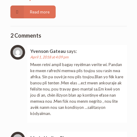
Read more
2 Comments
Yvenson Gateau
says:
April 1, 2018 at 4:09 pm
Mwen retni ampil bagay reyèlman verite wi. Pandan
ke mwen rafrechi memwa plis toujou sou rasin nwa
afrika. Sin pa ouvè je nou plis toujou.Blan yo fèk kare
banou pli tenten .Men elas …ect mwen ankouraje ak
felisite nou, pou travay gwo mantal sa.Em kwè yon
jou di an, chèn ilizyon blan ap kontinye efase nan
memwa nou .Men fòk nou menm negrito , nou lite
avèk nanm nou san kondisyon …salitasyon
kòdyalman.