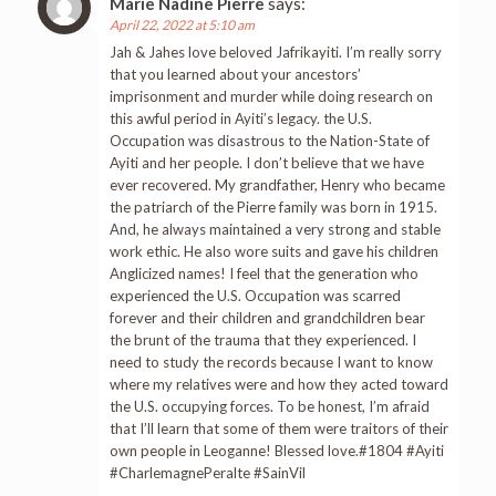
Marie Nadine Pierre
says:
April 22, 2022 at 5:10 am
Jah & Jahes love beloved Jafrikayiti. I’m really sorry
that you learned about your ancestors’
imprisonment and murder while doing research on
this awful period in Ayiti’s legacy. the U.S.
Occupation was disastrous to the Nation-State of
Ayiti and her people. I don’t believe that we have
ever recovered. My grandfather, Henry who became
the patriarch of the Pierre family was born in 1915.
And, he always maintained a very strong and stable
work ethic. He also wore suits and gave his children
Anglicized names! I feel that the generation who
experienced the U.S. Occupation was scarred
forever and their children and grandchildren bear
the brunt of the trauma that they experienced. I
need to study the records because I want to know
where my relatives were and how they acted toward
the U.S. occupying forces. To be honest, I’m afraid
that I’ll learn that some of them were traitors of their
own people in Leoganne! Blessed love.#1804 #Ayiti
#CharlemagnePeralte #SainVil