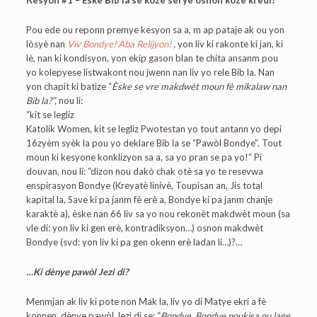
Kesyon #1 – Èske Bib la se koze serye osnon koze kredi?
Pou ede ou reponn premye kesyon sa a, m ap pataje ak ou yon
lòsyè nan
Viv Bondye! Aba Relijyon!
,
yon liv ki rakonte ki jan, ki
lè, nan ki kondisyon, yon ekip gason blan te chita ansanm pou
yo kolepyese listwakont nou jwenn nan liv yo rele Bib la. Nan
yon chapit ki batize
“
Èske se vre makdwèt moun fè mikalaw nan
Bib la?”,
nou li:
“kit se legliz
Katolik Women, kit se legliz Pwotestan yo tout antann yo depi
16zyèm syèk la pou yo deklare Bib la se “Pawòl Bondye”. Tout
moun ki kesyone konklizyon sa a, sa yo pran se pa yo!” Pi
douvan, nou li: “dizon nou dakò chak otè sa yo te resevwa
enspirasyon Bondye (Kreyatè linivè, Toupisan an, Jis total
kapital la, Save ki pa janm fè erè a, Bondye ki pa janm chanje
karaktè a), èske nan 66 liv sa yo nou rekonèt makdwèt moun (sa
vle di: yon liv ki gen erè, kontradiksyon…) osnon makdwèt
Bondye (svd: yon liv ki pa gen okenn erè ladan li…)?…
…Ki dènye pawòl Jezi di?
Menmjan ak liv ki pote non Mak la, liv yo di Matye ekri a fè
konnen, dènye pawòl Jezi di se: “
Bondye, Bondye poukisa ou lage