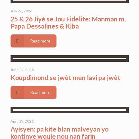
July 26, 2026
25 & 26 Jiyè se Jou Fidelite: Manman m,
Papa Dessalines & Kiba
Read more
June 27, 2026
Koupdimond se jwèt men lavi pa jwèt
Read more
April 19, 2026
Ayisyen: pa kite blan malveyan yo
kontinye woule nou nan farin