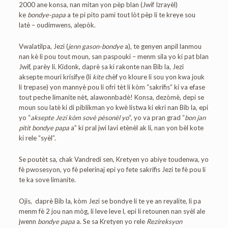
2000 ane konsa, nan mitan yon pèp blan (Jwif Izrayèl)
ke
bondye-papa
a te pi pito pami tout lòt pèp li te kreye sou
latè – oudimwens, alepòk.
Vwalatilpa, Jezi (
jenn gason-bondye
a), te genyen anpil lanmou
nan kè li pou tout moun, san paspouki – menm sila yo ki pat blan
Jwif, parèy li. Kidonk, daprè sa ki rakonte nan Bib la, Jezi
aksepte mouri krisifye (li
kite
chèf yo kloure li sou yon kwa jouk
li trepase) yon mannyè pou li ofri tèt li kòm “sakrifis” ki va efase
tout peche limanite nèt, alawonnbadè! Konsa, dezòmè, depi se
moun sou latè ki di piblikman yo kwè listwa ki ekri nan Bib la, epi
yo “
aksepte Jezi kòm sovè pèsonèl yo
“, yo va pran grad “
bon jan
pitit
bondye papa
a” ki pral jwi lavi etènèl ak li, nan yon bèl kote
ki rele “syèl”.
Se poutèt sa, chak Vandredi sen, Kretyen yo abiye toudenwa, yo
fè pwosesyon, yo fè pelerinaj epi yo fete sakrifis Jezi te fè pou li
te ka sove limanite.
Ojis, daprè Bib la, kòm Jezi se bondye li te ye an reyalite, li pa
menm fè 2 jou nan mòg, li leve leve l, epi li retounen nan syèl ale
jwenn
bondye papa
a. Se sa Kretyen yo rele
Rezireksyon