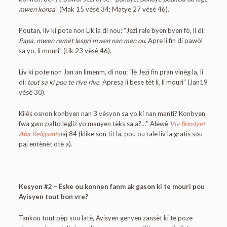
mwen konsa
” (Mak 15 vèsè 34; Matye 27 vèsè 46).
Poutan, liv ki pote non Lik la di nou: “Jezi rele byen byen fò, li di:
Papa, mwen remèt lespri mwen nan men ou
. Apre li fin di pawòl
sa yo, li mouri” (Lik 23 vèsè 46).
Liv ki pote non Jan an limenm, di nou: “lè Jezi fin pran vinèg la, li
di:
tout sa ki pou te rive rive
. Apresa li bese tèt li, li mouri” (Jan19
vèsè 30).
Kilès osnon konbyen nan 3 vèsyon sa yo ki nan manti? Konbyen
fwa gwo palto legliz yo manyen tèks sa a?…” Alewè
Viv Bondye!
Aba Relijyon!
paj 84 (klike sou tit la, pou ou rale liv la gratis sou
paj entènèt otè a).
Kesyon #2 – Èske ou konnen fanm ak gason ki te mouri pou
Ayisyen tout bon vre?
Tankou tout pèp sou latè, Ayisyen genyen zansèt ki te poze