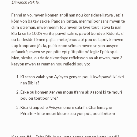
Dimanch Pak la.
Fanmi m yo, mwen konnen anpil nan nou konsidere listwa Jezi a
kòm yon bagay sakre. Pandan lontan, menmsi bonsans mwen te
di m otreman, mwenmenm tou mwen te kwè tout listwa ki nan
Bib la se te 100% verite, pawòl sakre, pawòl bondye. Kidonk, si
ou ta deside fèmen paj la, mete jenou atè pou ou lapriyè, mwen
t ap konprann jès la, puiske non sèlman mwen se yon ansyen
anfannkè, mwen se yon pitit epi pitit pitit pè legliz Episkopal.
Men, sizoka, ou deside kontinye refleksyon an ak mwen, men 3
kesyon mwen ta renmen nou reflechi sou yo:
Ki rezon valab yon Ayisyen genyen pou li kwè pawòl ki ekri
nan Bib la?
Èske ou konnen genyen moun (fanm ak gason) ki te mouri
pou ou tout bon vre?
Kisa ki anpeche Ayisyen onore sakrifis Charlemagne
Péralte – ki te mouri kloure sou yon pòt, pou libète n?