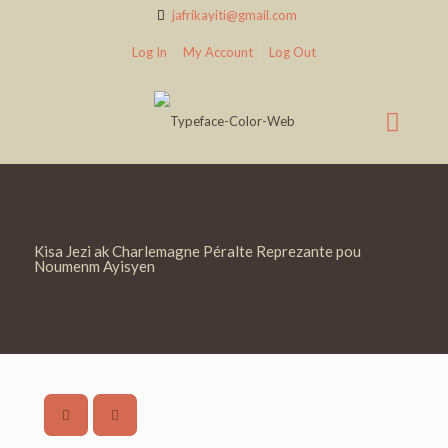
jafrikayiti@gmail.com
Log In
My Account
Log Out
Kisa Jezi ak Charlemagne Péralte Reprezante pou
Noumenm Ayisyen