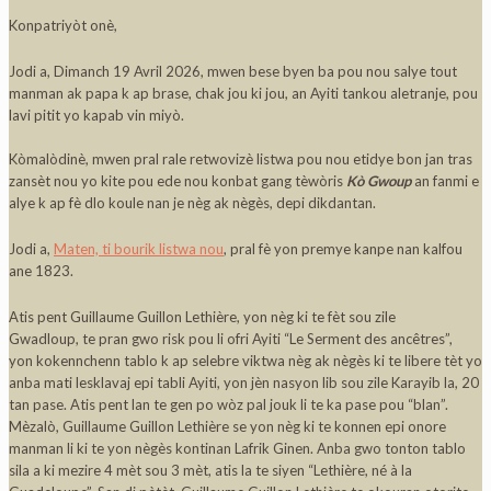
Konpatriyòt onè,
Jodi a, Dimanch 19 Avril 2026, mwen bese byen ba pou nou salye tout
manman ak papa k ap brase, chak jou ki jou, an Ayiti tankou aletranje, pou
lavi pitit yo kapab vin miyò.
Kòmalòdinè, mwen pral rale retwovizè listwa pou nou etidye bon jan tras
zansèt nou yo kite pou ede nou konbat gang tèwòris
Kò Gwoup
an fanmi e
alye k ap fè dlo koule nan je nèg ak nègès, depi dikdantan.
Jodi a,
Maten, ti bourik listwa nou
, pral fè yon premye kanpe nan kalfou
ane 1823.
Atis pent Guillaume Guillon Lethière, yon nèg ki te fèt sou zile
Gwadloup, te pran gwo risk pou li ofri Ayiti “Le Serment des ancêtres”,
yon kokennchenn tablo k ap selebre viktwa nèg ak nègès ki te libere tèt yo
anba mati lesklavaj epi tabli Ayiti, yon jèn nasyon lib sou zile Karayib la, 20
tan pase. Atis pent lan te gen po wòz pal jouk li te ka pase pou “blan”.
Mèzalò, Guillaume Guillon Lethière se yon nèg ki te konnen epi onore
manman li ki te yon nègès kontinan Lafrik Ginen. Anba gwo tonton tablo
sila a ki mezire 4 mèt sou 3 mèt, atis la te siyen “Lethière, né à la