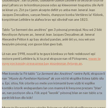
Guadeloupe”. San di pètèt, Guillaume Guillon Lethière te okouran otorite
peyi Lafrans yo te kontinye pouse odas ap klewonnen toupatou zile Ayiti
se kinan yo. Zòt pa t janm aksepte defèt yo anba men Jeneral Jean
Jacques Dessalines, vanyan fewòs, chanpyon konba Vertières la! Kidonk,
konpòtman Lethière te alafwa brav epi sibvèsif nan ane 1823.
Tablo “Le Serment des ancêtres” gen 3 pèsonaj prensipal. Nou wè 2 lidè
Revolisyon Ayisyen an, Jeneral Jean Jacques Dessalines ak Jeneral
Alexandre Pétion k ap bay akolad pandan, anlè tèt yo, nou wè yon
twazyèm pèsonaj, yon gason blan gwo bab.
Lè nan ane 1998, nouvèl la te gaye kòmkwa yo fenk redekouvri epi
restore penti Lethière la, ki ta pral ekspoze nan vil Pòtoprens,
mwen te
voye yon konsèy prese prese bay gouvènman Ayisyen an
.
Men konsèy la: Fè tablo “
Le Serment des Ancêtres
” rantre Ayiti, ekspoze li
nan “
Musée du Panthéon National
” ak yon nòt ki eksplike listwa tablo sila
a. Epi, sitou, fòk otorite yo mete yon kòmantè byen vizib ki esplike
kontèks istorik endepandans lan yon mannyè ki kesyone prezans “blan”
an, nan pozisyon sila a. Fòk aspè “iwonik” pèsonaj blan an nan tablo a ta
parèt klè kon dlo kòk!
Mwen te jije nesesè pou otorite Ayisyen yo ekri nòt eksplikasyon sa a pou