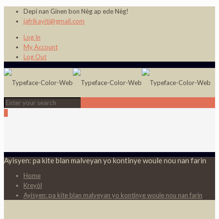
Depi nan Ginen bon Nèg ap ede Nèg!
jafrikayiti@gmail.com
Log In
My Account
Log Out
0
Ayisyen: pa kite blan malveyan yo kontinye woule nou nan farin
Home
Kreyòl
Ayisyen: pa kite blan malveyan yo kontinye woule nou nan farin