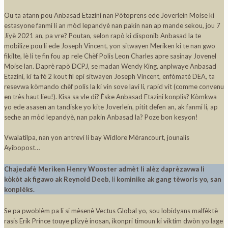
Ou ta atann pou Anbasad Etazini nan Pòtoprens ede Joverlein Moise ki
estasyone fanmi li an mòd lepandyè nan pakin nan ap mande sekou, jou 7
Jiyè 2021 an, pa vre? Poutan, selon rapò ki disponib Anbasad la te
mobilize pou li ede Joseph Vincent, yon sitwayen Meriken ki te nan gwo
fikilte, lè li te fin fou ap rele Chèf Polis Leon Charles apre sasinay Jovenel
Moise lan. Daprè rapò DCPJ, se madan Wendy King, anplwaye Anbasad
Etazini, ki ta fè 2 kout fil epi sitwayen Joseph Vincent, enfòmatè DEA, ta
resevwa kòmando chèf polis la ki vin sove lavi li, rapid vit (comme convenu
en très haut lieu!). Kisa sa vle di? Èske Anbasad Etazini konplis? Kòmkwa
yo ede asasen an tandiske yo kite Joverlein, pitit defen an, ak fanmi li, ap
seche an mòd lepandyè, nan pakin Anbasad la? Poze bon kesyon!
Vwalatilpa, nan yon antrevi li bay Widlore Mérancourt, jounalis
Ayibopost…
Chajedafè Meriken Henry Wooster admèt li alèz daprèzavwa li
kòkòt ak figawo ak Reynold Deeb
, li
kominike ak gang tèworis yo, san
konplèks.
Se pa pwoblèm pa li si mèsenè Vectus Global yo, sou lobidyans malfèktè
rasis Erik Prince touye plizyè inosan, ikonpri timoun ki viktim dwòn yo lage