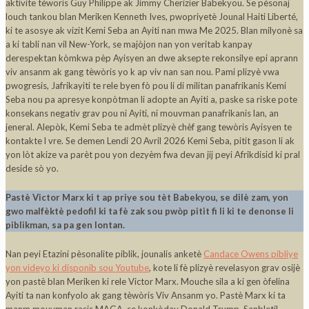
aktivite tèworis Guy Philippe ak Jimmy Cherizier Babekyou. Se pèsonaj
louch tankou blan Meriken Kenneth Ives, pwopriyetè Jounal Haiti Liberté,
ki te asosye ak vizit Kemi Seba an Ayiti nan mwa Me 2025. Blan milyonè sa
a ki tabli nan vil New-York, se majòjon nan yon veritab kanpay
derespektan kòmkwa pèp Ayisyen an dwe aksepte rekonsilye epi aprann
viv ansanm ak gang tèwòris yo k ap viv nan san nou. Pami plizyè vwa
pwogresis, Jafrikayiti te rele byen fò pou li di militan panafrikanis Kemi
Seba nou pa apresye konpòtman li adopte an Ayiti a, paske sa riske pote
konsekans negativ grav pou ni Ayiti, ni mouvman panafrikanis lan, an
jeneral. Alepòk, Kemi Seba te admèt plizyè chèf gang tewòris Ayisyen te
kontakte l vre. Se demen Lendi 20 Avril 2026 Kemi Seba, pitit gason li ak
yon lòt akize va parèt pou yon dezyèm fwa devan jij peyi Afrikdisid ki pral
deside sò yo.
Pastè Victor Marx ki t ap priye sou tèt Babekyou, se dilè zam, yon
gwo malfèktè pedofil ki ta fè zak sou pwòp pitit fi li ki te denonse li
piblikman, sa pa gen lontan.
Nan peyi Etazini pèsonalite piblik, jounalis anketè
Candace Owens pibliye
yon videyo ki disponib sou Youtube
, kote li fè plizyè revelasyon grav osijè
yon pastè blan Meriken ki rele Victor Marx. Mouche sila a ki gen òfelina
Ayiti ta nan konfyolo ak gang tèwòris Viv Ansanm yo. Pastè Marx ki ta
manm mouvman rasis MAGA, se konkòday Donald Trump. Sanbletil,