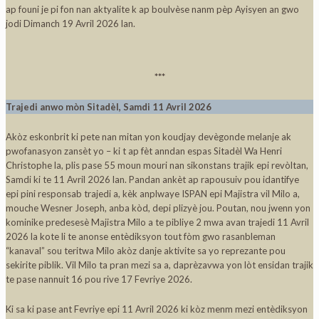
ap founi je pi fon nan aktyalite k ap boulvèse nanm pèp Ayisyen an gwo
jodi Dimanch 19 Avril 2026 lan.
***
Trajedi anwo mòn Sitadèl, Samdi 11 Avril 2026
Akòz eskonbrit ki pete nan mitan yon koudjay devègonde melanje ak
pwofanasyon zansèt yo – ki t ap fèt anndan espas Sitadèl Wa Henri
Christophe la, plis pase 55 moun mouri nan sikonstans trajik epi revòltan,
Samdi ki te 11 Avril 2026 lan. Pandan ankèt ap rapousuiv pou idantifye
epi pini responsab trajedi a, kèk anplwaye ISPAN epi Majistra vil Milo a,
mouche Wesner Joseph, anba kòd, depi plizyè jou. Poutan, nou jwenn yon
kominike predesesè Majistra Milo a te pibliye 2 mwa avan trajedi 11 Avril
2026 la kote li te anonse entèdiksyon tout fòm gwo rasanbleman
“kanaval” sou teritwa Milo akòz danje aktivite sa yo reprezante pou
sekirite piblik. Vil Milo ta pran mezi sa a, daprèzavwa yon lòt ensidan trajik
te pase nannuit 16 pou rive 17 Fevriye 2026.
Ki sa ki pase ant Fevriye epi 11 Avril 2026 ki kòz menm mezi entèdiksyon