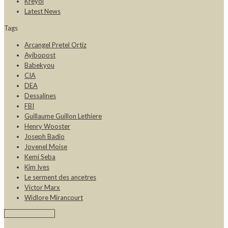
Kreyòl
Latest News
Tags
Arcangel Pretel Ortiz
Ayibopost
Babekyou
CIA
DEA
Dessalines
FBI
Guillaume Guillon Lethiere
Henry Wooster
Joseph Badio
Jovenel Moise
Kemi Seba
Kim Ives
Le serment des ancetres
Victor Marx
Widlore Mirancourt