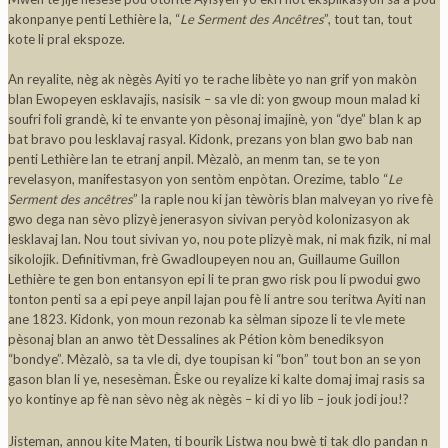
akonpanye penti Lethière la, “
Le Serment des Ancêtres
”, tout tan, tout
kote li pral ekspoze.
An reyalite, nèg ak nègès Ayiti yo te rache libète yo nan grif yon makòn
blan Ewopeyen esklavajis, nasisik – sa vle di: yon gwoup moun malad ki
soufri foli grandè, ki te envante yon pèsonaj imajinè, yon “dye” blan k ap
bat bravo pou lesklavaj rasyal. Kidonk, prezans yon blan gwo bab nan
penti Lethière lan te etranj anpil. Mèzalò, an menm tan, se te yon
revelasyon, manifestasyon yon sentòm enpòtan. Orezime, tablo “
Le
Serment des ancêtres
” la raple nou ki jan tèwòris blan malveyan yo rive fè
gwo dega nan sèvo plizyè jenerasyon sivivan peryòd kolonizasyon ak
lesklavaj lan. Nou tout sivivan yo, nou pote plizyè mak, ni mak fizik, ni mal
sikolojik. Definitivman, frè Gwadloupeyen nou an, Guillaume Guillon
Lethière te gen bon entansyon epi li te pran gwo risk pou li pwodui gwo
tonton penti sa a epi peye anpil lajan pou fè li antre sou teritwa Ayiti nan
ane 1823. Kidonk, yon moun rezonab ka sèlman sipoze li te vle mete
pèsonaj blan an anwo tèt Dessalines ak Pétion kòm benediksyon
“bondye”. Mèzalò, sa ta vle di, dye toupisan ki “bon” tout bon an se yon
gason blan li ye, nesesèman. Èske ou reyalize ki kalte domaj imaj rasis sa
yo kontinye ap fè nan sèvo nèg ak nègès – ki di yo lib – jouk jodi jou!?
Jisteman, annou kite Maten, ti bourik Listwa nou bwè ti tak dlo pandan n