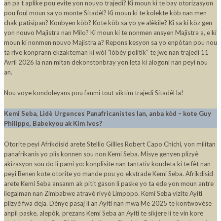
an pa t aplike pou evite yon nouvo trajedi? Ki moun ki te bay otorizasyon
pou foul moun sa yo monte Sitadèl? Ki moun ki te kolekte kòb nan men
chak patisipan? Konbyen kòb? Kote kòb sa yo ye alèkile? Ki sa ki kòz gen
yon nouvo Majistra nan Milo? Ki moun ki te nonmen ansyen Majistra a, e ki
moun ki nonmen nouvo Majistra a? Repons kesyon sa yo enpòtan pou nou
ta rive konprann ekzakteman ki wòl “lòbèy politik” te jwe nan trajedi 11
Avril 2026 la nan mitan dekonstonbray yon leta ki alogoni nan peyi nou
an.
Nou voye kondoleyans pou fanmi tout viktim trajedi Sitadèl la!
Kemi Seba, Lidè Urgences Panafricanistes lan, anba kòd – kote Guy
Philippe, Babekyou ak Kim Ives?
Otorite peyi Afrikdisid arete Stellio Gillles Robert Capo Chichi, yon militan
panafrikanis yo plis konnen sou non Kemi Seba. Misye genyen plizyè
akizasyon sou do li pami yo: konplisite nan tantativ koudeta ki te fèt nan
peyi Benen kote otorite yo mande pou yo ekstrade Kemi Seba. Afrikdisid
arete Kemi Seba ansanm ak pitit gason li paske yo ta ede yon moun antre
ilegalman nan Zimbabwe atravè rivyè Limpopo. Kemi Seba vizite Ayiti
plizyè fwa deja. Dènye pasaj li an Ayiti nan mwa Me 2025 te kontwovèse
anpil paske, alepòk, prezans Kemi Seba an Ayiti te sikjere li te vin kore