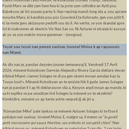
Pastè Marx se dilè zam fann fwa ki ta pote zam sofistike an Ayiti pou
Babekyou ak lòt asasen parèy li. Nan repòtaj manch long sila a, nou aprann
mouche Marx, ki kandida pou pòs Gouvènè Eta Kolorado, gen yon pitit fi
ki te mete gwo akizasyon pedofil sou do li. An verite, se yon skandal apre
lòt ki makonnen ak tèwòris Viv Nan San yo. Ni Ayisyen ni etranje ki asosye
ak yo se yon makòn move ganeman – iznogoud.
Teyat sou teyat nan pwosè sasinay Jovenel Moïse k ap rapousuiv
nan Miami.
Ak dlo nan je, pandan dezyèm jounen temwanyaj li, Vandredi 17 Avril
2026, mèsenè Kolonbyen Germán Alejandro Rivera Garcia deklare devan
tribinal Miami «James Solages te di pa gen okenn inosan anndan kay la.
Touye tout!». Mèsenè Kolonbyen an te ensiste fòk li gade James Solages
nan je pandan li t ap fè deklarasyon sila a. Kesyon anpil moun ap mande, ki
sa ki esplike se pa swadizan lòd Solages la mèsenè yo te ekzekite?
Kòmkidire, mèsenè yo ap tante achte senpati jij ak jiri a.
“Kòmandan Mike” pale tankou se mèsenè Ayisyen Solages ki te fòse li
patisipe nan sasinay Jovenel Moise. E, malgre sa, li menm se “
le gentil
petit mercenaire qui sauva Martine, ses enfants et son petit chien
“. Nan
tribinal moun yo, mèsenè Kolonbyen an pete kriye 2 ran dlo, 2 ran larim.