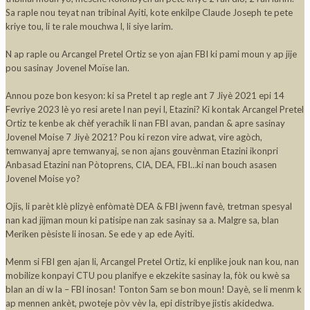
Sa raple nou teyat nan tribinal Ayiti, kote enkilpe Claude Joseph te pete
kriye tou, li te rale mouchwa l, li siye larim.
N ap raple ou Arcangel Pretel Ortiz se yon ajan FBI ki pami moun y ap jije
pou sasinay Jovenel Moïse lan.
Annou poze bon kesyon: ki sa Pretel t ap regle ant 7 Jiyè 2021 epi 14
Fevriye 2023 lè yo resi arete l nan peyi l, Etazini? Ki kontak Arcangel Pretel
Ortiz te kenbe ak chèf yerachik li nan FBI avan, pandan & apre sasinay
Jovenel Moise 7 Jiyè 2021? Pou ki rezon
vire adwat, vire agòch,
temwanyaj apre temwanyaj, se non ajans gouvènman Etazini ikonpri
Anbasad Etazini nan Pòtoprens, CIA, DEA, FBI…ki nan bouch asasen
Jovenel Moise yo?
Ojis, li parèt klè plizyè enfòmatè DEA & FBI jwenn favè, tretman spesyal
nan kad jijman moun ki patisipe nan zak sasinay sa a. Malgre sa, blan
Meriken pèsiste li inosan. Se ede y ap ede Ayiti.
Menm si FBI gen ajan li, Arcangel Pretel Ortiz, ki enplike jouk nan kou, nan
mobilize konpayi CTU pou planifye e ekzekite sasinay la, fòk ou kwè sa
blan an di w la – FBI inosan! Tonton Sam se bon moun! Dayè, se li menm k
ap mennen ankèt, pwoteje pòv vèv la, epi distribye jistis akidedwa.