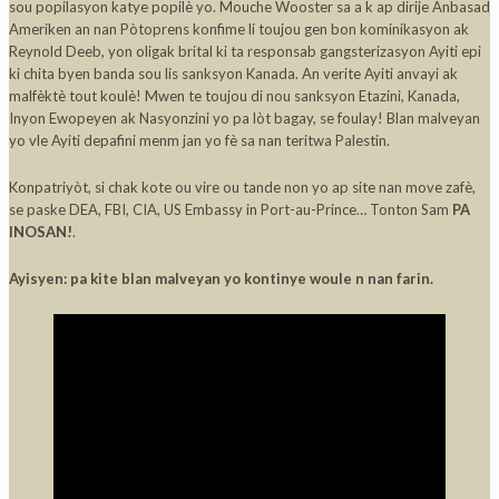
sou popilasyon katye popilè yo. Mouche Wooster sa a k ap dirije Anbasad
Ameriken an nan Pòtoprens konfime li toujou gen bon kominikasyon ak
Reynold Deeb, yon oligak brital ki ta responsab gangsterizasyon Ayiti epi
ki chita byen banda sou lis sanksyon Kanada. An verite Ayiti anvayi ak
malfèktè tout koulè! Mwen te toujou di nou sanksyon Etazini, Kanada,
Inyon Ewopeyen ak Nasyonzini yo pa lòt bagay, se foulay! Blan malveyan
yo vle Ayiti depafini menm jan yo fè sa nan teritwa Palestin.
Konpatriyòt, si chak kote ou vire ou tande non yo ap site nan move zafè,
se paske DEA, FBI, CIA, US Embassy in Port-au-Prince… Tonton Sam
PA
INOSAN!
.
Ayisyen: pa kite blan malveyan yo kontinye woule n nan farin.