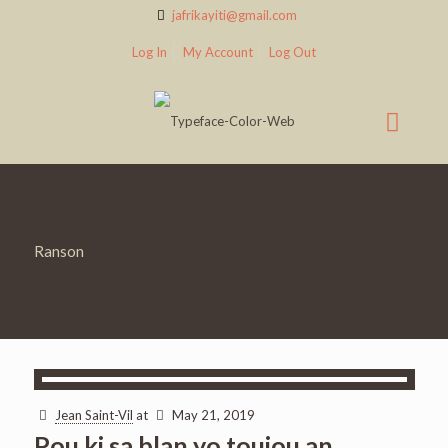
jafrikayiti@gmail.com
Log In
My Account
Log Out
Ranson
Jean Saint-Vil
at
May 21, 2019
Pou ki sa blan yo toujou an