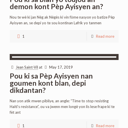
demon kont Pèp Ayisyen an?
Nou te wè ki jan Nèg ak Nègès ki vin fòme nasyon yo batize Pèp
Ayisyen an, se depi yo te sou kontinan Lafrik yo tanmen
1
Read more
Jean Saint-Vil
at
May 17, 2019
Pou ki sa Pèp Ayisyen nan
goumen kont blan, depi
dikdantan?
Nan yon atik mwen pibliye, an angle: “Time to stop resisting
Haiti’s resistance“, ou va jwenn men longè yon lis lese frape ki te
fèt ant
1
Read more