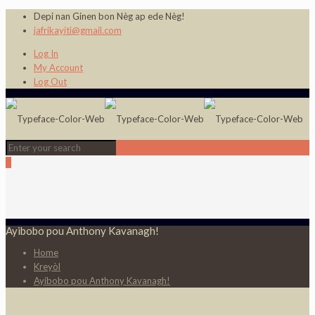
Depi nan Ginen bon Nèg ap ede Nèg!
jafrikayiti@gmail.com
Log In
My Account
Log Out
0
Ayibobo pou Anthony Kavanagh!
Home
Kreyòl
Ayibobo pou Anthony Kavanagh!