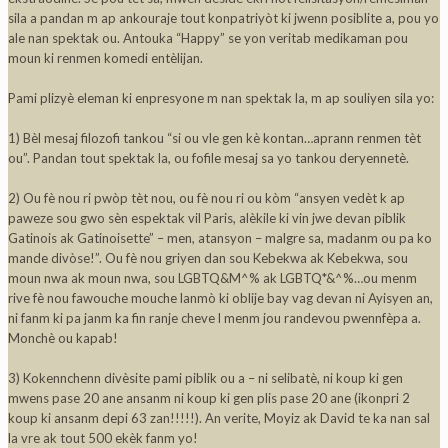
sila a pandan m ap ankouraje tout konpatriyòt ki jwenn posiblite a, pou yo
ale nan spektak ou. Antouka “Happy” se yon veritab medikaman pou
moun ki renmen komedi entèlijan.
Pami plizyè eleman ki enpresyone m nan spektak la, m ap souliyen sila yo:
1) Bèl mesaj filozofi tankou “si ou vle gen kè kontan…aprann renmen tèt
ou”. Pandan tout spektak la, ou fofile mesaj sa yo tankou deryennetè.
2) Ou fè nou ri pwòp tèt nou, ou fè nou ri ou kòm “ansyen vedèt k ap
paweze sou gwo sèn espektak vil Paris, alèkile ki vin jwe devan piblik
Gatinois ak Gatinoisette” – men, atansyon – malgre sa, madanm ou pa ko
mande divòse!”. Ou fè nou griyen dan sou Kebekwa ak Kebekwa, sou
moun nwa ak moun nwa, sou LGBTQ&M^% ak LGBTQ*&^%…ou menm
rive fè nou fawouche mouche lanmò ki oblije bay vag devan ni Ayisyen an,
ni fanm ki pa janm ka fin ranje cheve l menm jou randevou pwennfèpa a.
Monchè ou kapab!
3) Kokennchenn divèsite pami piblik ou a – ni selibatè, ni koup ki gen
mwens pase 20 ane ansanm ni koup ki gen plis pase 20 ane (ikonpri 2
koup ki ansanm depi 63 zan!!!!!). An verite, Moyiz ak David te ka nan sal
la vre ak tout 500 ekèk fanm yo!