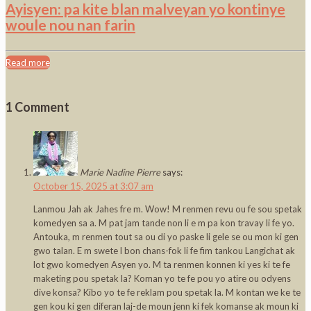
Ayisyen: pa kite blan malveyan yo kontinye
woule nou nan farin
Read more
1 Comment
Marie Nadine Pierre
says:
October 15, 2025 at 3:07 am
Lanmou Jah ak Jahes fre m. Wow! M renmen revu ou fe sou spetak
komedyen sa a. M pat jam tande non li e m pa kon travay li fe yo.
Antouka, m renmen tout sa ou di yo paske li gele se ou mon ki gen
gwo talan. E m swete l bon chans-fok li fe fim tankou Langichat ak
lot gwo komedyen Asyen yo. M ta renmen konnen ki yes ki te fe
maketing pou spetak la? Koman yo te fe pou yo atire ou odyens
dive konsa? Kibo yo te fe reklam pou spetak la. M kontan we ke te
gen kou ki gen diferan laj-de moun jenn ki fek komanse ak moun ki