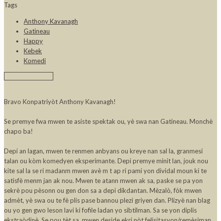
Tags
Anthony Kavanagh
Gatineau
Happy
Kebek
Komedi
Bravo Konpatriyòt Anthony Kavanagh!
Se premye fwa mwen te asiste spektak ou, yè swa nan Gatineau. Monchè
chapo ba!
Depi an lagan, mwen te renmen anbyans ou kreye nan sal la, granmesi
talan ou kòm komedyen eksperimante. Depi premye minit lan, jouk nou
kite sal la se ri madanm mwen avè m t ap ri pami yon dividal moun ki te
satisfè menm jan ak nou. Mwen te atann mwen ak sa, paske se pa yon
sekrè pou pèsonn ou gen don sa a depi dikdantan. Mèzalò, fòk mwen
admèt, yè swa ou te fè plis pase bannou plezi griyen dan. Plizyè nan blag
ou yo gen gwo leson lavi ki fofile ladan yo sibtilman. Sa se yon diplis
ekstraòdinè. Se pou tèt sa, mwen deside ekri nòt felisitasyon/remèsiman