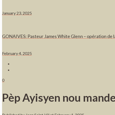
January 23, 2025
GONAIVES: Pasteur James White Glenn – opération de l
February 4, 2025
0
Pèp Ayisyen nou mande 
Published by
Jean Saint-Vil
at
February 1, 2025