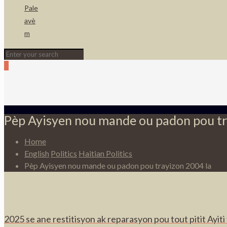
Pale
avè
m
0
Pèp Ayisyen nou mande ou padon pou tr
Home
English
Politics
Haitian Politics
Pèp Ayisyen nou mande ou padon pou trayizon 2004 la
2025 se ane restitisyon ak reparasyon pou tout pitit Ayit