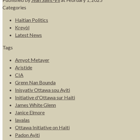
Categories
Haitian Politics
Kreyòl
Latest News
Tags
Amyot Metayer
Aristide
CIA
Grenn Nan Bounda
Inisyativ Ottawa sou Ayiti
Initiative d'Ottawa sur Haiti
James White Glenn
Janice Elmore
lavalas
Ottawa Initiative on Haiti
Padon Ayiti