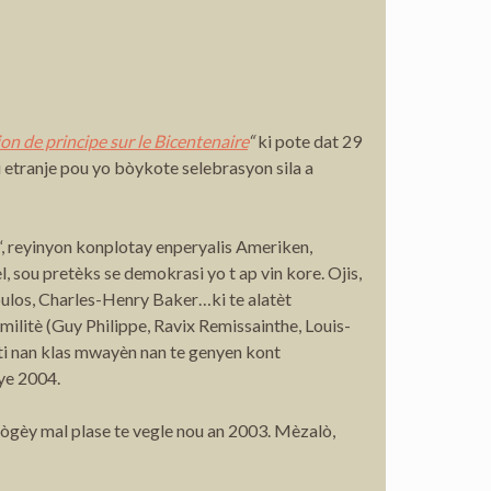
on de principe sur le Bicentenaire
“
ki pote dat 29
 etranje pou yo bòykote selebrasyon sila a
“, reyinyon konplotay enperyalis Ameriken,
, sou pretèks se demokrasi yo t ap vin kore. Ojis,
Boulos, Charles-Henry Baker…ki te alatèt
ilitè (Guy Philippe, Ravix Remissainthe, Louis-
ti nan klas mwayèn nan te genyen kont
iye 2004.
 ògèy mal plase te vegle nou an 2003. Mèzalò,