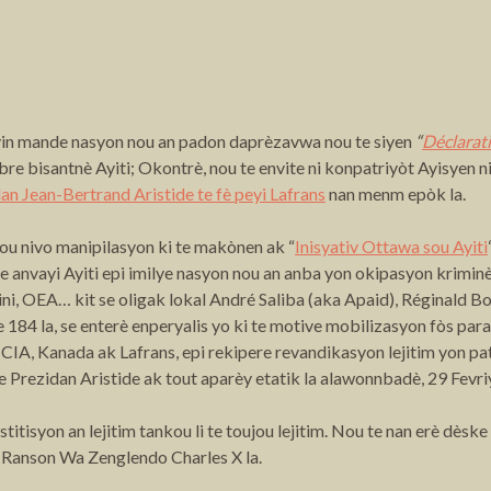
ou vin mande nasyon nou an padon daprèzavwa nou te siyen
“
Déclarati
e bisantnè Ayiti; Okontrè, nou te envite ni konpatriyòt Ayisyen ni
dan Jean-Bertrand Aristide te fè peyi Lafrans
nan menm epòk la.
ou nivo manipilasyon ki te makònen ak “
Inisyativ Ottawa sou Ayiti
e anvayi Ayiti epi imilye nasyon nou an anba yon okipasyon kriminèl
nzini, OEA… kit se oligak lokal André Saliba (aka Apaid), Réginald 
 la, se enterè enperyalis yo ki te motive mobilizasyon fòs param
A, Kanada ak Lafrans, epi rekipere revandikasyon lejitim yon pa
e Prezidan Aristide ak tout aparèy etatik la alawonnbadè, 29 Fevr
isyon an lejitim tankou li te toujou lejitim. Nou te nan erè dèske
i”, Ranson Wa Zenglendo Charles X la.