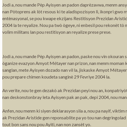
Jodi a, nou mande Pèp Ayisyen an padon daprèzavwa, menm ans
nan Pòtoprens ak lòt resous ki te aladispozisyon li, ikonpri gwo 
entènasyonal, se pou kwape ekzijans Restitisyon Prezidan Aristid
2004 la te reyalize. Nou pa twò ògeye, ni enbesil pou rekonèt t
volim militans lan pou restitisyon an reyalize prese prese.
Jodi a, nou mande Pèp Ayisyen an padon, paske nou vin okouran 
òganize evazyon Amyot Métayer nan prizon, nan menm moman 
sanglan, mete Ayisyen dozado nan vil la, jiskaske Amyot Métayer,
pou prepare chimen koudeta sanginè 29 Fevriye 2004 la.
An verite, nou te gen dezakò ak Prezidan peyi nou an, konpatriyòt
nan deskonstonbray leta Ayisyen pak an pak, depi 2004, nou ma
Anfen, nou menm ki siyen deklarasyon sila a, nou pa nayif, viktim 
ak Prezidan Aristide gen reponsablite pa yo tou nan degringolad 
tout bon sans nou pou Ayiti, nan non zansèt yo.