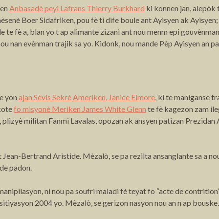
yen
Anbasadè peyi Lafrans Thierry Burkhard
ki konnen jan, alepòk t
mèsenè Boer Sidafriken, pou fè ti dife boule ant Ayisyen ak Ayisye
e te fè a, blan yo t ap alimante zizani ant nou menm epi gouvènman
ò nou nan evènman trajik sa yo. Kidonk, nou mande Pèp Ayisyen an 
se yon
ajan Sèvis Sekrè Ameriken, Janice Elmore
, ki te maniganse tr
kote
fo misyonè Meriken James White Glenn
te fè kagezon zam ile
 plizyè militan Fanmi Lavalas, opozan ak ansyen patizan Prezidan 
 Jean-Bertrand Aristide. Mèzalò, se pa rezilta ansanglante sa a no
nde padon.
manipilasyon, ni nou pa soufri maladi fè teyat fo “acte de contritio
sitiyasyon 2004 yo. Mèzalò, se gerizon nasyon nou an n ap bouske. 