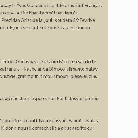
okay li, Yves Gaudeul, t ap itilize Institut Français
n; kounye a, Burkhard admèt nan laprès
 Prezidan Aristide la, jouk koudeta 29 Fevriye
padon. E, nou sèmante dezòmè n ap ede monte
ajedi vil Gonayiv yo. Se fanm Meriken sa a ki te
gal rantre – kache anba bib pou alimante batay
Aristide, granmoun, timoun mouri, blese, ekzile…
u t ap chèche ni espere. Pou kontribisyon pa nou
n” pou atire senpati. Nou konsyan, Fanmi Lavalas
Kidonk, nou fè demach sila a ak senserite epi