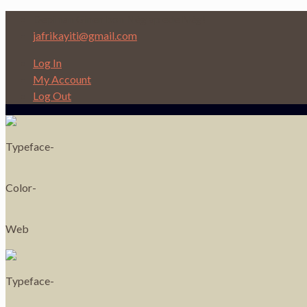
Depi nan Ginen bon Nèg ap ede Nèg!
jafrikayiti@gmail.com
Log In
My Account
Log Out