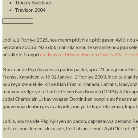
Thierry Burkhard
Trayizon 2004
Jodi a, 1 Fevriye 2025, nou menm pitit fi ak pitit gason Ayiti, n
Septanm 2003 a. Nan dokiman sila a nou te sèmante nou pap selebr
nètalkole, ikonpri
ekzijans restitisyon Ranson Charles X la, Prezi
Nou mande Pèp Ayisyen an padon paske, apre 21 ane, je nou klè s
Franse, Kanadyen te fè 31 Janvye- 1 Fevriye 2003, lè yo te planify
nou reyalize alèkile, kit se blan Etazini, Kanada, Lafrans, Nasyo
mouvman vilgè yo te batize Grenn Nan Bounda (GNB) ak Groupe 184
Jodel Chamblain…) kay vwazen Dominiken konplis ak finansman CI
gouvènman lejitim peyi a alepòk, pou yo te ka, efektivman, kapot
Jodi a, nou mande Pèp Ayisyen an padon, daprèzavwa demand Restit
jodi a osnon demen, vle pa vle, fòk Lafrans remèt Ayiti “lèt tete l