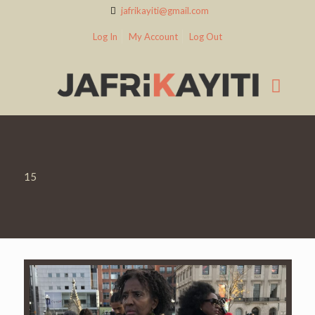
jafrikayiti@gmail.com
Log In
My Account
Log Out
15