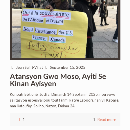
Jean Saint-Vil
at
September 15, 2025
Atansyon Gwo Moso, Ayiti Se
Kinan Ayisyen
Konpatriyòt onè, Jodi a, Dimanch 14 Septanm 2025, nou voye
salitasyon espesyal pou tout fanmi katye Labodri, nan vil Kabarè,
nan Kafoufèy, Solino, Nazon, Dèlma 24,
1
Read more